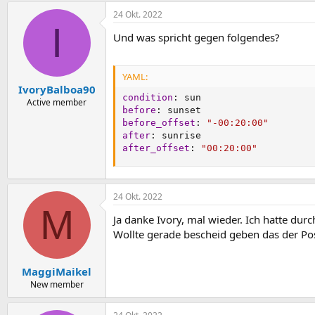
24 Okt. 2022
I
Und was spricht gegen folgendes?
YAML:
IvoryBalboa90
condition
:
Active member
before
:
before_offset
:
"-00:20:00"
after
:
after_offset
:
"00:20:00"
24 Okt. 2022
M
Ja danke Ivory, mal wieder. Ich hatte d
Wollte gerade bescheid geben das der Pos
MaggiMaikel
New member