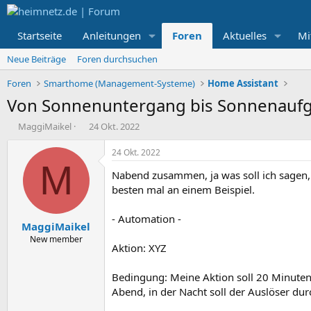
Startseite
Anleitungen
Foren
Aktuelles
Mi
Neue Beiträge
Foren durchsuchen
Foren
Smarthome (Management-Systeme)
Home Assistant
Von Sonnenuntergang bis Sonnenauf
E
E
MaggiMaikel
24 Okt. 2022
r
r
s
s
24 Okt. 2022
t
t
M
Nabend zusammen, ja was soll ich sagen, 
e
e
l
l
besten mal an einem Beispiel.
l
l
e
t
- Automation -
MaggiMaikel
r
a
m
New member
Aktion: XYZ
Bedingung: Meine Aktion soll 20 Minute
Abend, in der Nacht soll der Auslöser du