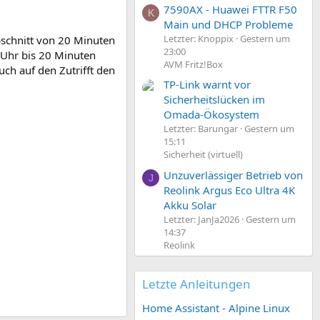
7590AX - Huawei FTTR F50
K
Main und DHCP Probleme
Letzter: Knoppix
Gestern um
bschnitt von 20 Minuten
23:00
 Uhr bis 20 Minuten
AVM Fritz!Box
ch auf den Zutrifft den
TP-Link warnt vor
Sicherheitslücken im
Omada-Ökosystem
Letzter: Barungar
Gestern um
15:11
Sicherheit (virtuell)
Unzuverlässiger Betrieb von
J
Reolink Argus Eco Ultra 4K
Akku Solar
Letzter: JanJa2026
Gestern um
14:37
Reolink
Letzte Anleitungen
Home Assistant - Alpine Linux