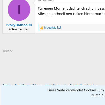
24 Okt. 2022
I
Für einen Moment dachte ich schon, dass
Alles gut, schnell nen Haken hinter mach
IvoryBalboa90
MaggiMaikel
R
Active member
e
a
k
t
i
E-Mail
Link
Teilen:
o
n
e
n
:
Foren
Smarthome (Management-Systeme)
Home Assistant
Diese Seite verwendet Cookies, um I
Durch di
Default-Theme