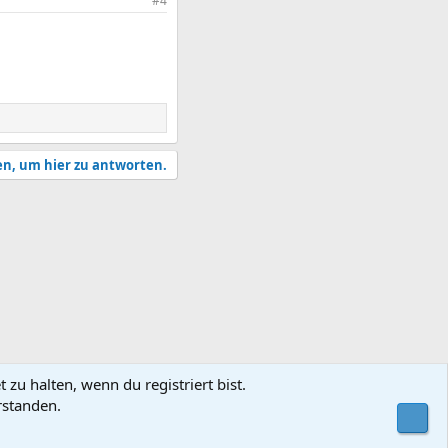
#4
en, um hier zu antworten.
zu halten, wenn du registriert bist.
rstanden.
utzungsbedingungen
Datenschutz
Hilfe und Impressum
Start
R
Obe
S
S