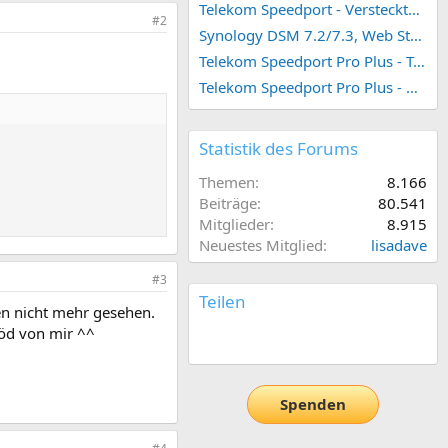
Telekom Speedport - Versteckte Konfigurationen
#2
Synology DSM 7.2/7.3, Web Station 4, Webdienst und Webportal erstellen (ehemals vHost)
Telekom Speedport Pro Plus - Telefonie einrichten
Telekom Speedport Pro Plus - Netzwerk einrichten
Statistik des Forums
Themen
8.166
Beiträge
80.541
Mitglieder
8.915
Neuestes Mitglied
lisadave
#3
Teilen
en nicht mehr gesehen.
löd von mir ^^
E-Mail
Link
Spenden