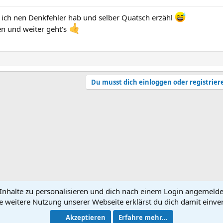
 ich nen Denkfehler hab und selber Quatsch erzähl
en und weiter geht's
Du musst dich einloggen oder registrier
nhalte zu personalisieren und dich nach einem Login angemeldet 
e weitere Nutzung unserer Webseite erklärst du dich damit einve
N
Akzeptieren
Erfahre mehr...
®
Community platform by XenForo
© 2010-2026 XenForo Ltd.