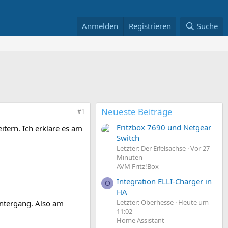
Anmelden
Registrieren
Suche
Neueste Beiträge
#1
Fritzbox 7690 und Netgear
tern. Ich erkläre es am
Switch
Letzter: Der Eifelsachse
Vor 27
Minuten
AVM Fritz!Box
Integration ELLI-Charger in
O
HA
Letzter: Oberhesse
Heute um
ntergang. Also am
11:02
Home Assistant