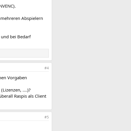
 NVENC).
 mehreren Abspielern
 und bei Bedarf
#4
inen Vorgaben
izenzen, ....)?
berall Raspis als Client
#5