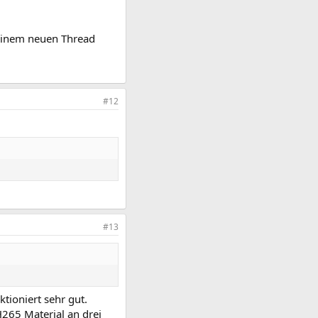
 einem neuen Thread
#12
#13
tioniert sehr gut.
H265 Material an drei