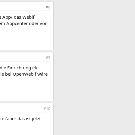
#8
e App/ das Webif
 dem Appcenter oder von
#9
die Einrichtung etc.
wie bei OpenWebif wäre
#10
 (aber das ist jetzt