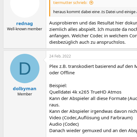
tiermutter schrieb:
heraus kommt dabei eine .ts Datei und einige
Ausprobieren und das Resultat hier dok
rednag
ziemlich alles abspielt. Ich musste da no
Well-known member
anfangen. Welcher Codec in welchem Contain
diesbezüglich auch zu anspruchslos.
24 Feb. 2022
D
Plex z.B. transkodiert basierend auf den
oder Offline
Beispiel:
dolbyman
Quelldatei 4k x265 TrueHD Atmos
Member
Kann der Abspieler all diese Formate (Aud
raus.
Kann der Abspieler irgendwas davon nic
Video (Codec,Auflösung und Farbraum)
Audio (Codec)
Danach wieder gemuxed und an den Absp