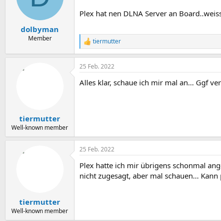
Plex hat nen DLNA Server an Board..weiss
dolbyman
Member
tiermutter
R
e
a
25 Feb. 2022
k
t
Alles klar, schaue ich mir mal an... Ggf 
i
o
n
e
n
tiermutter
:
Well-known member
25 Feb. 2022
Plex hatte ich mir übrigens schonmal an
nicht zugesagt, aber mal schauen... Kann 
tiermutter
Well-known member