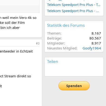
Telekom Speedport Pro Plus - Telefonie einrichten
Telekom Speedport Pro Plus - Netzwerk einrichten
ch weil mein Vero 4k so
e soll der Film
Statistik des Forums
 bin ich aber
Themen
8.167
Beiträge
80.567
Mitglieder
8.917
#3
Neuestes Mitglied
Goofy1964
entweder in Echtzeit
Teilen
E-Mail
Link
ct Stream direkt so
Spenden
lt