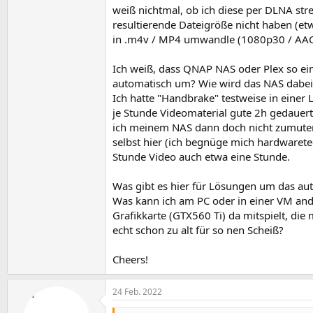
weiß nichtmal, ob ich diese per DLNA str
resultierende Dateigröße nicht haben (et
in .m4v / MP4 umwandle (1080p30 / AAC St
Ich weiß, dass QNAP NAS oder Plex so ei
automatisch um? Wie wird das NAS dabei 
Ich hatte "Handbrake" testweise in einer 
je Stunde Videomaterial gute 2h gedauert
ich meinem NAS dann doch nicht zumuten
selbst hier (ich begnüge mich hardwaret
Stunde Video auch etwa eine Stunde.
Was gibt es hier für Lösungen um das a
Was kann ich am PC oder in einer VM ande
Grafikkarte (GTX560 Ti) da mitspielt, die
echt schon zu alt für so nen Scheiß?
Cheers!
24 Feb. 2022