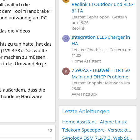
Reolink E1Outdoor und RLC-
s will ich die
811A
it dem Tool "Handbrake"
Letzter: Cephalopod
Gestern
l und aufwändig am PC.
um 19:26
Reolink
das die Videos
Integration ELLI-Charger in
O
HA
hts zu tun hatte, hat das
Letzter: Oberhesse
Gestern um
 (TVS-473). Das wollte
11:02
ner machen zu müssen,
Home Assistant
uert das Umwandeln je
7590AX - Huawei FTTR F50
K
Main und DHCP Probleme
Letzter: Knoppix
Mittwoch um
23:00
te außerdem, dass die
AVM Fritz!Box
 vorhandene Hardware
Letzte Anleitungen
Home Assistant - Alpine Linux
Telekom Speedport - Versteckte Konfigurationen
#2
Synology DSM 7.2/7.3, Web Station 4, Webdienst und Webportal erstellen (ehemals vHost)