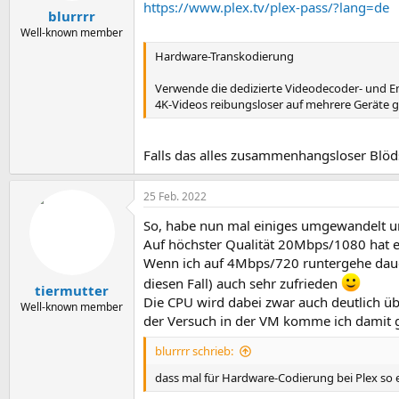
https://www.plex.tv/plex-pass/?lang=de
blurrrr
Well-known member
Hardware-Transkodierung
Verwende die dedizierte Videodecoder- und 
4K-Videos reibungsloser auf mehrere Geräte gl
Falls das alles zusammenhangsloser Blödsi
25 Feb. 2022
So, habe nun mal einiges umgewandelt und 
Auf höchster Qualität 20Mbps/1080 hat es
Wenn ich auf 4Mbps/720 runtergehe dauert 
diesen Fall) auch sehr zufrieden
tiermutter
Die CPU wird dabei zwar auch deutlich üb
Well-known member
der Versuch in der VM komme ich damit g
blurrrr schrieb:
dass mal für Hardware-Codierung bei Plex so 