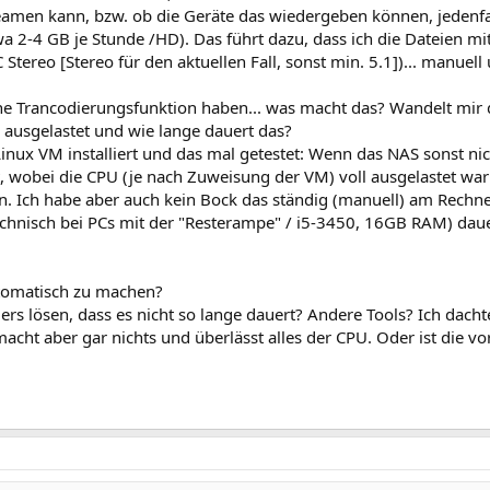
eamen kann, bzw. ob die Geräte das wiedergeben können, jedenfall
wa 2-4 GB je Stunde /HD). Das führt dazu, dass ich die Dateien m
ereo [Stereo für den aktuellen Fall, sonst min. 5.1])... manuel
ne Trancodierungsfunktion haben... was macht das? Wandelt mir 
ausgelastet und wie lange dauert das?
Linux VM installiert und das mal getestet: Wenn das NAS sonst nic
, wobei die CPU (je nach Zuweisung der VM) voll ausgelastet war
. Ich habe aber auch kein Bock das ständig (manuell) am Rech
echnisch bei PCs mit der "Resterampe" / i5-3450, 16GB RAM) da
utomatisch zu machen?
rs lösen, dass es nicht so lange dauert? Andere Tools? Ich dach
 macht aber gar nichts und überlässt alles der CPU. Oder ist die