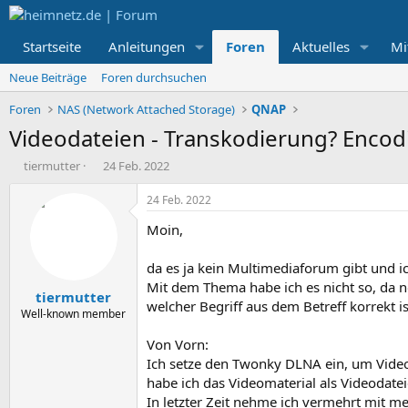
Startseite
Anleitungen
Foren
Aktuelles
Mi
Neue Beiträge
Foren durchsuchen
Foren
NAS (Network Attached Storage)
QNAP
Videodateien - Transkodierung? Enc
E
E
tiermutter
24 Feb. 2022
r
r
s
s
24 Feb. 2022
t
t
Moin,
e
e
l
l
l
l
da es ja kein Multimediaforum gibt und ic
e
t
Mit dem Thema habe ich es nicht so, da n
tiermutter
r
a
welcher Begriff aus dem Betreff korrekt is
m
Well-known member
Von Vorn:
Ich setze den Twonky DLNA ein, um Videos
habe ich das Videomaterial als Videodate
In letzter Zeit nehme ich vermehrt mit m