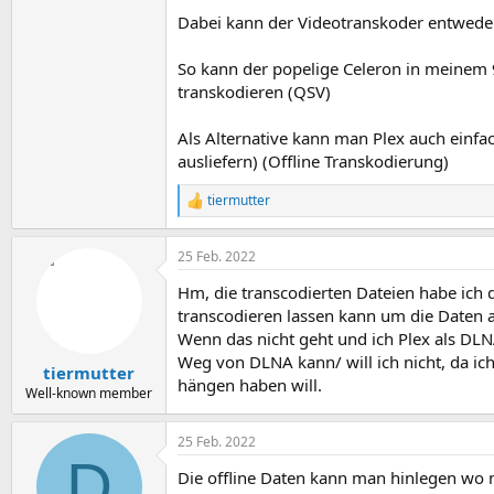
Dabei kann der Videotranskoder entwed
So kann der popelige Celeron in meinem 
transkodieren (QSV)
Als Alternative kann man Plex auch einfa
ausliefern) (Offline Transkodierung)
tiermutter
R
e
a
25 Feb. 2022
k
t
Hm, die transcodierten Dateien habe ich
i
o
transcodieren lassen kann um die Daten 
n
Wenn das nicht geht und ich Plex als DLN
e
Weg von DLNA kann/ will ich nicht, da ich
n
tiermutter
hängen haben will.
:
Well-known member
25 Feb. 2022
D
Die offline Daten kann man hinlegen wo 