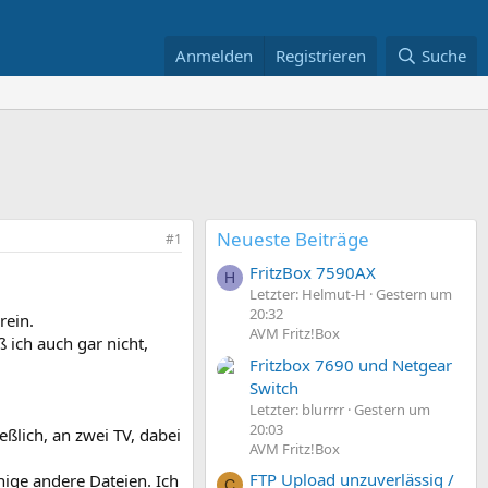
Anmelden
Registrieren
Suche
Neueste Beiträge
#1
FritzBox 7590AX
H
Letzter: Helmut-H
Gestern um
20:32
rein.
AVM Fritz!Box
 ich auch gar nicht,
Fritzbox 7690 und Netgear
Switch
Letzter: blurrrr
Gestern um
20:03
ßlich, an zwei TV, dabei
AVM Fritz!Box
FTP Upload unzuverlässig /
nige andere Dateien. Ich
C