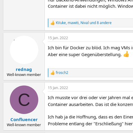
Container ist dabei nicht möglich. Win
KVuke
,
mawiti
,
Nival
und 8 andere
R
e
a
15 Jan. 2022
k
t
Ich bin für Docker zu blöd. Ich mag VMs
i
o
Aber eine super Gegenüberstellung.
n
e
n
rednag
:
frosch2
R
Well-known member
e
a
15 Jan. 2022
k
C
t
Ich musste vor drei oder vier Jahren mal
i
o
Container ausarbeiten. Das ist die konze
n
e
Ich hab ja die Hoffnung, dass es den Ein
n
Confluencer
:
Probleme entlang der "Erschließung" hie
Well-known member