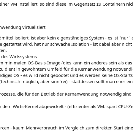
er VM installiert, so sind diese im Gegensatz zu Containern ni
nwendung virtualisiert:
ttel isoliert, ist aber kein eigenständiges System - es ist "nur" e
 gestartet wird, hat nur schwache Isolation - ist dabei aber nicht
ten.
l des Wirtssystems
em minimalen OS-Basis-Image (dies kann ein anderes sein als das
dazu dient in gewohntem Umfeld für die Kernanwendung notwend
tändiges OS - es wird nicht gebootet und es werden keine OS-Starts
(technisch möglich, aber sinnfrei) - stattdessen sollt man eher e
rozesse, die für den Betrieb der Kernanwendung notwendig sind (e
dem Wirts-Kernel abgewickelt - (effizienter als VM: spart CPU-Ze
rcen - kaum Mehrverbrauch im Vergleich zum direkten Start ein