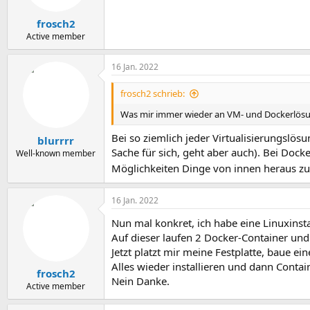
e
n
frosch2
:
Active member
16 Jan. 2022
frosch2 schrieb:
Was mir immer wieder an VM- und Dockerlösung
Bei so ziemlich jeder Virtualisierungslös
blurrrr
Sache für sich, geht aber auch). Bei Dock
Well-known member
Möglichkeiten Dinge von innen heraus zu
16 Jan. 2022
Nun mal konkret, ich habe eine Linuxinsta
Auf dieser laufen 2 Docker-Container und
Jetzt platzt mir meine Festplatte, baue e
Alles wieder installieren und dann Conta
frosch2
Nein Danke.
Active member