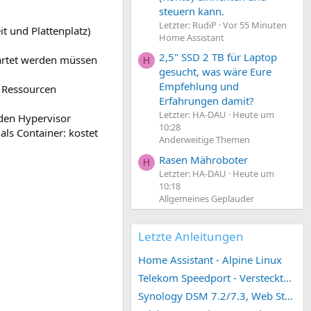
steuern kann.
Letzter: RudiP
Vor 55 Minuten
it und Plattenplatz)
Home Assistant
2,5" SSD 2 TB für Laptop
tartet werden müssen
H
gesucht, was wäre Eure
Empfehlung und
n Ressourcen
Erfahrungen damit?
Letzter: HA-DAU
Heute um
 den Hypervisor
10:28
ls Container: kostet
Anderweitige Themen
Rasen Mähroboter
H
Letzter: HA-DAU
Heute um
10:18
Allgemeines Geplauder
Letzte Anleitungen
Home Assistant - Alpine Linux
Telekom Speedport - Versteckte Konfigurationen
Synology DSM 7.2/7.3, Web Station 4, Webdienst und Webportal erstellen (ehemals vHost)