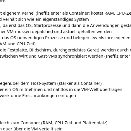
are
t eigenem Kernel (ineffizienter als Container: kostet RAM, CPU-Ze
nd verhält sich wie ein eigenständiges System
ten, da erst das OS, Startprozesse und dann die Anwendungen ges
ner VM müssen gepatched und aktuell gehalten werden
ür das OS notwendigen Prozesse und belegen jeweils ihre eigene
 RAM und CPU-Zeit)
 die Festplatte, Bildschirm, durchgereichtes Gerät) werden durch
wischen Wirt und Gast-VMs synchronisiert werden (Ineffizienter a
 gegenüber dem Host-System (stärker als Container)
r ein OS mitnehmen und nahtlos in die VM-Welt übertragen
tzwerk ohne Einschränkungen einfügen
ich zum Container (RAM, CPU-Zeit und Plattenplatz)
quer über die VM verteilt sein