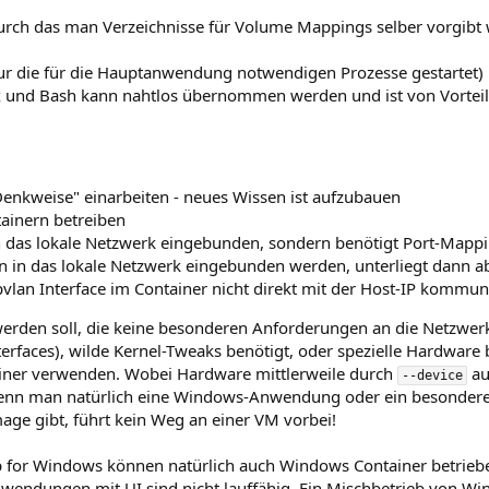
rch das man Verzeichnisse für Volume Mappings selber vorgib
 nur die für die Hauptanwendung notwendigen Prozesse gestartet)
 und Bash kann nahtlos übernommen werden und ist von Vortei
Denkweise" einarbeiten - neues Wissen ist aufzubauen
ntainern betreiben
t in das lokale Netzwerk eingebunden, sondern benötigt Port-Map
n in das lokale Netzwerk eingebunden werden, unterliegt dann ab
vlan Interface im Container nicht direkt mit der Host-IP kommuni
rden soll, die keine besonderen Anforderungen an die Netzwerk-
terfaces), wilde Kernel-Tweaks benötigt, oder spezielle Hardware 
iner verwenden. Wobei Hardware mittlerweile durch
au
--device
enn man natürlich eine Windows-Anwendung oder ein besondere
mage gibt, führt kein Weg an einer VM vorbei!
 for Windows können natürlich auch Windows Container betriebe
dungen mit UI sind nicht lauffähig. Ein Mischbetrieb von Wi