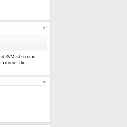
#7
nd KVM ist so eine
uch immer die
#8