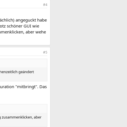
#4
lächlich) angeguckt habe
rotz schöner GUI wie
sammenklicken, aber wehe
#5
henzeitlich geändert
ration "mitbringt". Das
big zusammenklicken, aber