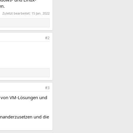
en.
Zuletzt bearbeitet:
15 Jan. 2022
#2
#3
ieb von VM-Lösungen und
einanderzusetzen und die