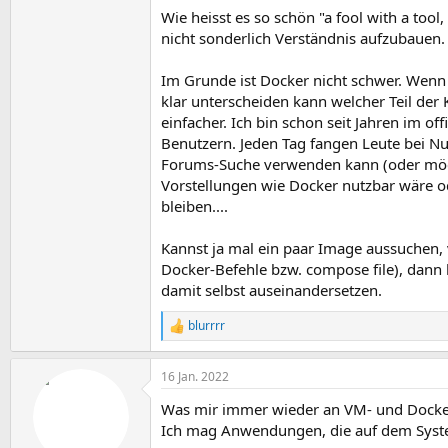
Wie heisst es so schön "a fool with a tool
nicht sonderlich Verständnis aufzubaue
Im Grunde ist Docker nicht schwer. Wenn
klar unterscheiden kann welcher Teil der 
einfacher. Ich bin schon seit Jahren im o
Benutzern. Jeden Tag fangen Leute bei Nu
Forums-Suche verwenden kann (oder möchte
Vorstellungen wie Docker nutzbar wäre o
bleiben....
Kannst ja mal ein paar Image aussuchen, 
Docker-Befehle bzw. compose file), dann 
damit selbst auseinandersetzen.
blurrrr
R
e
a
16 Jan. 2022
k
t
Was mir immer wieder an VM- und Dockerl
i
o
Ich mag Anwendungen, die auf dem Syste
n