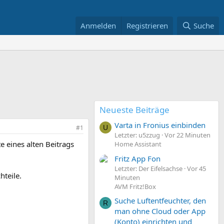
Anmelden
Registrieren
Suche
Neueste Beiträge
Varta in Fronius einbinden
#1
U
Letzter: u5zzug
Vor 22 Minuten
e eines alten Beitrags
Home Assistant
Fritz App Fon
Letzter: Der Eifelsachse
Vor 45
hteile.
Minuten
AVM Fritz!Box
Suche Luftentfeuchter, den
R
man ohne Cloud oder App
(Konto) einrichten und