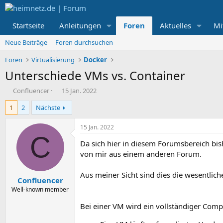
Startseite
Anleitungen
Foren
Aktuelles
Mi
Neue Beiträge
Foren durchsuchen
Foren
Virtualisierung
Docker
Unterschiede VMs vs. Container
E
E
Confluencer
15 Jan. 2022
r
r
1
2
Nächste
s
s
t
t
e
e
15 Jan. 2022
l
l
C
Da sich hier in diesem Forumsbereich bish
l
l
e
t
von mir aus einem anderen Forum.
r
a
m
Aus meiner Sicht sind dies die wesentlic
Confluencer
Well-known member
Bei einer VM wird ein vollständiger Comput