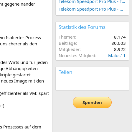
Telekom Speedport Pro Plus - Telefonie einrichten
cht gegeneinander
Telekom Speedport Pro Plus - Netzwerk einrichten
Statistik des Forums
Themen
8.174
in Isolierter Prozess
Beiträge
80.603
 unsicherer als den
Mitglieder
8.922
Neuestes Mitglied
Malus11
 des Wirts und für jeden
ige Abhängigkeiten
Teilen
kripte gestartet
in neues Image mit den
E-Mail
Link
ffizienter als VM: spart
Spenden
it)
es Prozesses auf dem