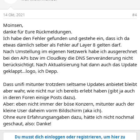
i
o
n
14 Okt. 2021
#4
e
n
Moinsen,
:
danke für Eure Rückmeldungen.
Ich habe den Fehler gefunden und gestehe ein, dass ich da
etwas dämlich selber als Fehler auf Layer 8 gelten darf.
Nach Umstellung im eigenen Netzwerk habe ich ausgerechnet
bei den APs bzw im Cloudkey die DNS Serveränderung nicht
berücksichtigt. Nach Aktualisierung hat dann auch das Update
geklappt...logo, ich Depp.
Dass unifi mitunter trotzdem seltsame Updates anbietet bleibt
aber wahr, wie nicht nur ich bereits erlebt haben (gibt ja auch
in deren Foren einige Posts dazu).
Aber: eben nicht immer der böse Konzern, mitunter auch der
kleine User daheim vorm Bildschirm (aka ich).
Ohne eure Erfahrungsangaben dazu, hätte ich nicht nochmal
geschaut, also: Danke!
Du musst dich einloggen oder registrieren, um hier zu