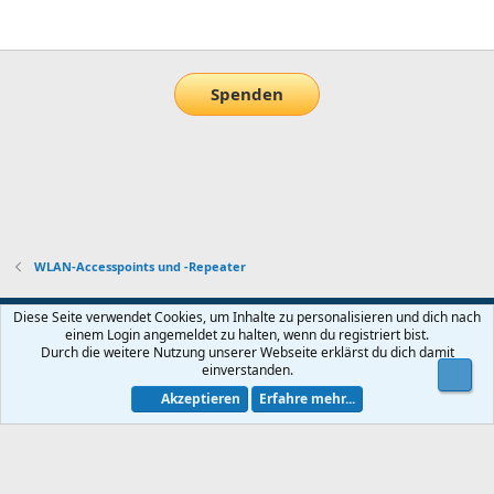
E-Mail
Link
Spenden
WLAN-Accesspoints und -Repeater
Default-Theme
Diese Seite verwendet Cookies, um Inhalte zu personalisieren und dich nach
einem Login angemeldet zu halten, wenn du registriert bist.
Nutzungsbedingungen
Datenschutz
Hilfe und Impressum
Start
Durch die weitere Nutzung unserer Webseite erklärst du dich damit
R
einverstanden.
Obe
S
S
Akzeptieren
Erfahre mehr...
®
Community platform by XenForo
© 2010-2026 XenForo Ltd.