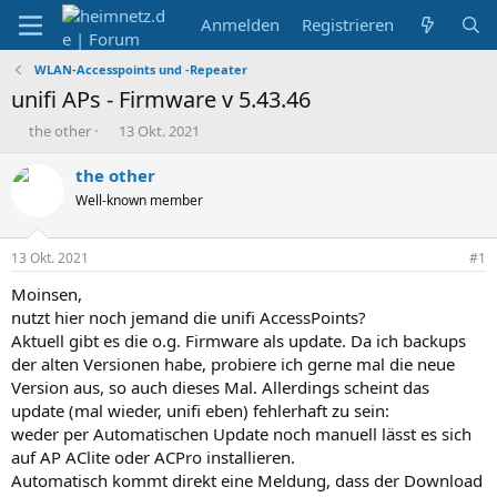
Anmelden
Registrieren
WLAN-Accesspoints und -Repeater
unifi APs - Firmware v 5.43.46
E
E
the other
13 Okt. 2021
r
r
s
s
the other
t
t
Well-known member
e
e
l
l
l
l
13 Okt. 2021
#1
e
t
r
a
Moinsen,
m
nutzt hier noch jemand die unifi AccessPoints?
Aktuell gibt es die o.g. Firmware als update. Da ich backups
der alten Versionen habe, probiere ich gerne mal die neue
Version aus, so auch dieses Mal. Allerdings scheint das
update (mal wieder, unifi eben) fehlerhaft zu sein:
weder per Automatischen Update noch manuell lässt es sich
auf AP AClite oder ACPro installieren.
Automatisch kommt direkt eine Meldung, dass der Download