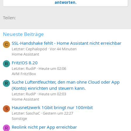
antworten.
E-Mail
Link
Teilen:
Neueste Beiträge
SSL-Handshake fehlt - Home Assistant nicht erreichbar
C
Letzter: Cephalopod
Vor 44 Minuten
Home Assistant
Fritz!OS 8.20
R
Letzter: RudiP
Heute um 02:06
AVM Fritz!Box
Suche Luftentfeuchter, den man ohne Cloud oder App
R
(Konto) einrichten und steuern kann.
Letzter: RudiP
Heute um 02:03
Home Assistant
Hausnetzwerk 1Gbit bringt nur 100mbit
S
Letzter: SaschaC
Gestern um 22:27
Sonstige
Reolink nicht per App erreichbar
R