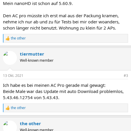
Mein nanoHD ist schon auf 5.60.9.
Den AC pro müsste ich erst mal aus der Packung kramen,
nehme ich nur ab und zu für Tests bei mir oder woanders,
schon länger nicht benutzt. Wohnung zu klein für 2 APs.
the other
R
e
a
tiermutter
k
t
Well-known member
i
o
n
13 Okt. 2021
#3
e
n
Ich habe es bei meinen AC Pro gerade mal gewagt:
:
Beide Male war das Update mit auto Download problemlos,
5.43.46.12754 von 5.43.43.
the other
R
e
a
the other
k
t
Well-known member