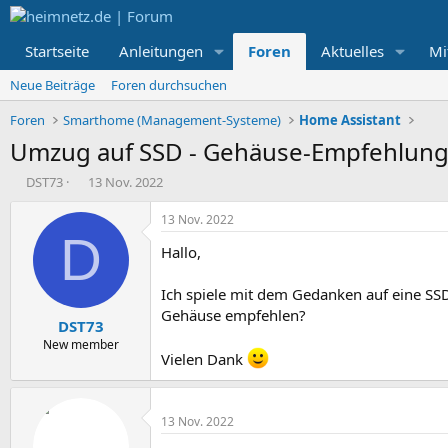
Startseite
Anleitungen
Foren
Aktuelles
Mi
Neue Beiträge
Foren durchsuchen
Foren
Smarthome (Management-Systeme)
Home Assistant
Umzug auf SSD - Gehäuse-Empfehlun
E
E
DST73
13 Nov. 2022
r
r
s
s
13 Nov. 2022
t
t
D
Hallo,
e
e
l
l
l
l
Ich spiele mit dem Gedanken auf eine SS
e
t
Gehäuse empfehlen?
DST73
r
a
m
New member
Vielen Dank
13 Nov. 2022