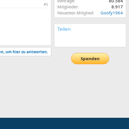
Beiträge
80.584
#5
Mitglieder
8.917
Neuestes Mitglied
Goofy1964
Teilen
E-Mail
Link
en, um hier zu antworten.
Spenden