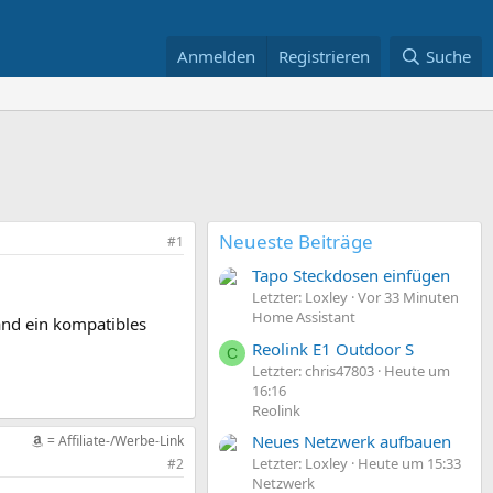
Anmelden
Registrieren
Suche
Neueste Beiträge
#1
Tapo Steckdosen einfügen
Letzter: Loxley
Vor 33 Minuten
Home Assistant
and ein kompatibles
Reolink E1 Outdoor S
C
Letzter: chris47803
Heute um
16:16
Reolink
Neues Netzwerk aufbauen
= Affiliate-/Werbe-Link
Letzter: Loxley
Heute um 15:33
#2
Netzwerk