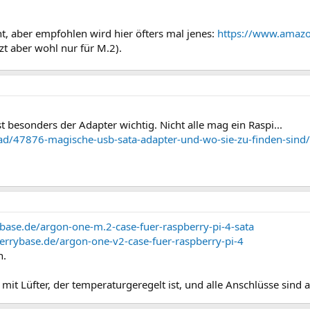
ht, aber empfohlen wird hier öfters mal jenes:
https://www.amaz
tzt aber wohl nur für M.2).
t besonders der Adapter wichtig. Nicht alle mag ein Raspi...
ad/47876-magische-usb-sata-adapter-und-wo-sie-zu-finden-sind/
base.de/argon-one-m.2-case-fuer-raspberry-pi-4-sata
errybase.de/argon-one-v2-case-fuer-raspberry-pi-4
n.
it Lüfter, der temperaturgeregelt ist, und alle Anschlüsse sind au