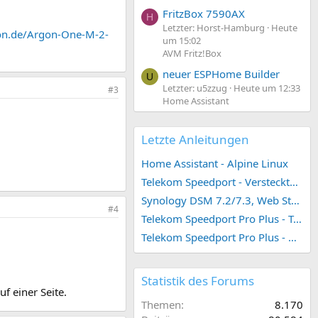
FritzBox 7590AX
H
Letzter: Horst-Hamburg
Heute
on.de/Argon-One-M-2-
um 15:02
AVM Fritz!Box
neuer ESPHome Builder
U
Letzter: u5zzug
Heute um 12:33
#3
Home Assistant
Letzte Anleitungen
Home Assistant - Alpine Linux
Telekom Speedport - Versteckte Konfigurationen
Synology DSM 7.2/7.3, Web Station 4, Webdienst und Webportal erstellen (ehemals vHost)
#4
Telekom Speedport Pro Plus - Telefonie einrichten
Telekom Speedport Pro Plus - Netzwerk einrichten
Statistik des Forums
f einer Seite.
Themen
8.170