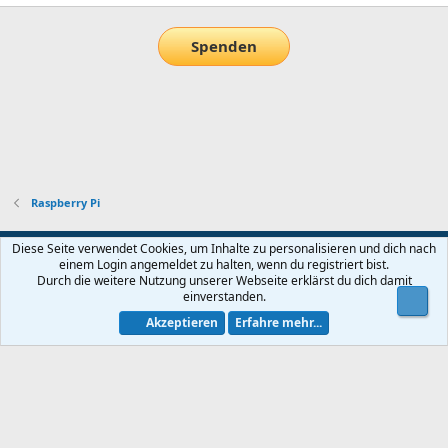
Spenden
Raspberry Pi
Default-Theme
Diese Seite verwendet Cookies, um Inhalte zu personalisieren und dich nach
einem Login angemeldet zu halten, wenn du registriert bist.
Nutzungsbedingungen
Datenschutz
Hilfe und Impressum
Start
Durch die weitere Nutzung unserer Webseite erklärst du dich damit
R
einverstanden.
Obe
S
S
Akzeptieren
Erfahre mehr...
®
Community platform by XenForo
© 2010-2026 XenForo Ltd.