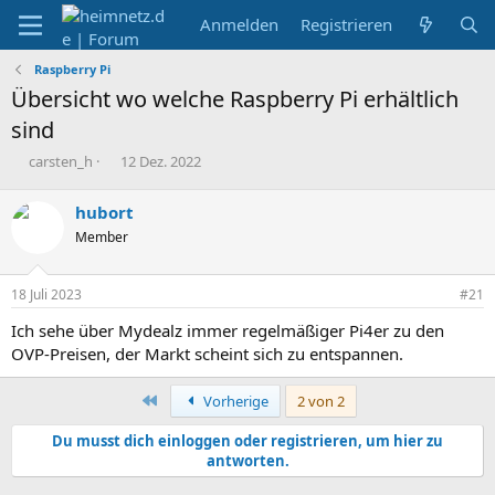
Anmelden
Registrieren
Raspberry Pi
Übersicht wo welche Raspberry Pi erhältlich
sind
E
E
carsten_h
12 Dez. 2022
r
r
s
s
hubort
t
t
Member
e
e
l
l
l
l
18 Juli 2023
#21
e
t
r
a
Ich sehe über Mydealz immer regelmäßiger Pi4er zu den
m
OVP-Preisen, der Markt scheint sich zu entspannen.
Erste
Vorherige
2 von 2
Du musst dich einloggen oder registrieren, um hier zu
antworten.