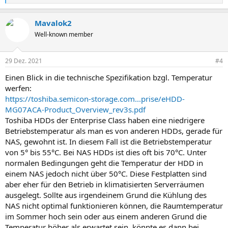
e
a
Mavalok2
k
t
Well-known member
i
o
n
29 Dez. 2021
#4
e
n
Einen Blick in die technische Spezifikation bzgl. Temperatur
:
werfen:
https://toshiba.semicon-storage.com...prise/eHDD-
MG07ACA-Product_Overview_rev3s.pdf
Toshiba HDDs der Enterprise Class haben eine niedrigere
Betriebstemperatur als man es von anderen HDDs, gerade für
NAS, gewohnt ist. In diesem Fall ist die Betriebstemperatur
von 5° bis 55°C. Bei NAS HDDs ist dies oft bis 70°C. Unter
normalen Bedingungen geht die Temperatur der HDD in
einem NAS jedoch nicht über 50°C. Diese Festplatten sind
aber eher für den Betrieb in klimatisierten Serverräumen
ausgelegt. Sollte aus irgendeinem Grund die Kühlung des
NAS nicht optimal funktionieren können, die Raumtemperatur
im Sommer hoch sein oder aus einem anderen Grund die
Temperatur höher als erwartet sein, könnte es dann bei