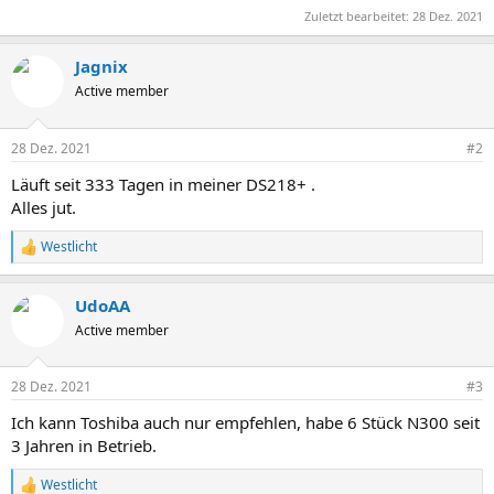
Zuletzt bearbeitet:
28 Dez. 2021
Jagnix
Active member
28 Dez. 2021
#2
Läuft seit 333 Tagen in meiner DS218+ .
Alles jut.
Westlicht
R
e
a
UdoAA
k
t
Active member
i
o
n
28 Dez. 2021
#3
e
n
Ich kann Toshiba auch nur empfehlen, habe 6 Stück N300 seit
:
3 Jahren in Betrieb.
Westlicht
R