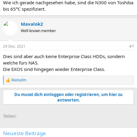
Wie ich gerade nachgesehen habe, sind die N300 von Toshiba
bis 65°C spezifiziert.
Mavalok2
Well-known member
29 Dez. 2021
#7
Dies sind aber auch keine Enterprise Class HDDs, sondern
welche fürs NAS.
Die EXOS sind hingegen wieder Enterprise Class.
Matselm
R
e
a
Du musst dich einloggen oder registrieren, um hier zu
k
antworten.
t
i
o
E-Mail
Link
Teilen:
n
e
n
:
Neueste Beiträge