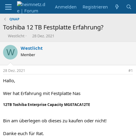
Anmelden
Registrieren
QNAP
Toshiba 12 TB Festplatte Erfahrung?
E
E
Westlicht
28 Dez. 2021
r
r
s
s
Westlicht
W
t
t
Member
e
e
l
l
l
l
28 Dez. 2021
#1
e
t
r
a
Hallo,
m
Wer hat Erfahrung mit Festplatte Nas
12TB Toshiba Enterprise Capacity MG07ACA12TE
Bin am überlegen ob dieses zu kaufen oder nicht!
Danke euch für Rat.