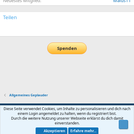
Neuestes Mitglied
Malus11
Teilen
E-Mail
Link
Spenden
Allgemeines Geplauder
Default-Theme
Diese Seite verwendet Cookies, um Inhalte zu personalisieren und dich nach
einem Login angemeldet zu halten, wenn du registriert bist.
Nutzungsbedingungen
Datenschutz
Hilfe und Impressum
Start
Durch die weitere Nutzung unserer Webseite erklärst du dich damit
R
einverstanden.
Obe
S
S
Akzeptieren
Erfahre mehr...
®
Community platform by XenForo
© 2010-2026 XenForo Ltd.