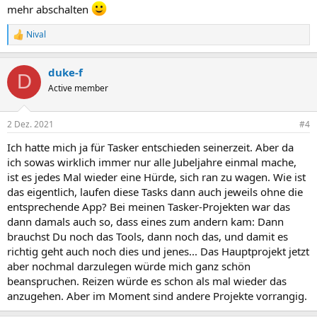
mehr abschalten
Nival
R
e
a
duke-f
k
D
t
Active member
i
o
n
2 Dez. 2021
#4
e
n
Ich hatte mich ja für Tasker entschieden seinerzeit. Aber da
:
ich sowas wirklich immer nur alle Jubeljahre einmal mache,
ist es jedes Mal wieder eine Hürde, sich ran zu wagen. Wie ist
das eigentlich, laufen diese Tasks dann auch jeweils ohne die
entsprechende App? Bei meinen Tasker-Projekten war das
dann damals auch so, dass eines zum andern kam: Dann
brauchst Du noch das Tools, dann noch das, und damit es
richtig geht auch noch dies und jenes... Das Hauptprojekt jetzt
aber nochmal darzulegen würde mich ganz schön
beanspruchen. Reizen würde es schon als mal wieder das
anzugehen. Aber im Moment sind andere Projekte vorrangig.