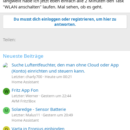
langweilt habe ich jetzt eben einfach alle 2 Minuten den Task
"WLAN anschalten" laufen. Mal sehen, ob es geht.
Du musst dich einloggen oder registrieren, um hier zu
antworten.
E-Mail
Link
Teilen:
Neueste Beiträge
Suche Luftentfeuchter, den man ohne Cloud oder App
(Konto) einrichten und steuern kann.
Letzter: charly700
Heute um 00:21
Home Assistant
Fritz App Fon
W
Letzter: Werner
Gestern um 22:44
AVM Fritz!Box
Solaredge - Sensor Batterie
M
Letzter: Malus11
Gestern um 20:49
Home Assistant
Varta in Fronius einbinden
D