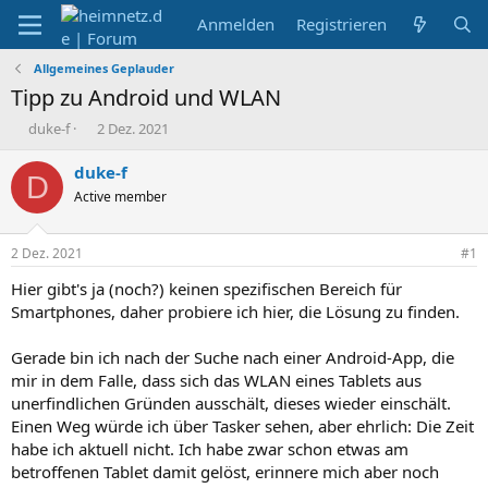
Anmelden
Registrieren
Allgemeines Geplauder
Tipp zu Android und WLAN
E
E
duke-f
2 Dez. 2021
r
r
s
s
duke-f
D
t
t
Active member
e
e
l
l
l
l
2 Dez. 2021
#1
e
t
r
a
Hier gibt's ja (noch?) keinen spezifischen Bereich für
m
Smartphones, daher probiere ich hier, die Lösung zu finden.
Gerade bin ich nach der Suche nach einer Android-App, die
mir in dem Falle, dass sich das WLAN eines Tablets aus
unerfindlichen Gründen ausschält, dieses wieder einschält.
Einen Weg würde ich über Tasker sehen, aber ehrlich: Die Zeit
habe ich aktuell nicht. Ich habe zwar schon etwas am
betroffenen Tablet damit gelöst, erinnere mich aber noch