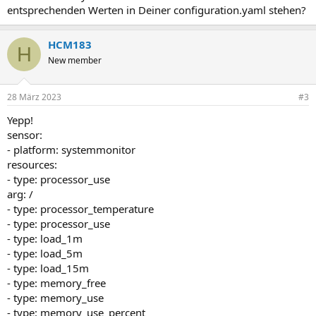
entsprechenden Werten in Deiner configuration.yaml stehen?
HCM183
H
New member
28 März 2023
#3
Yepp!
sensor:
- platform: systemmonitor
resources:
- type: processor_use
arg: /
- type: processor_temperature
- type: processor_use
- type: load_1m
- type: load_5m
- type: load_15m
- type: memory_free
- type: memory_use
- type: memory_use_percent