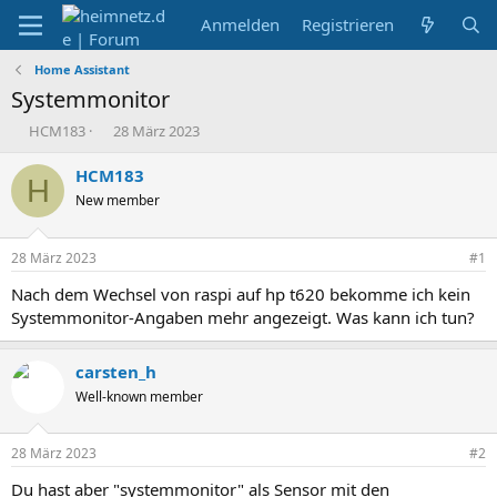
Anmelden
Registrieren
Home Assistant
Systemmonitor
E
E
HCM183
28 März 2023
r
r
s
s
HCM183
H
t
t
New member
e
e
l
l
l
l
28 März 2023
#1
e
t
r
a
Nach dem Wechsel von raspi auf hp t620 bekomme ich kein
m
Systemmonitor-Angaben mehr angezeigt. Was kann ich tun?
carsten_h
Well-known member
28 März 2023
#2
Du hast aber "systemmonitor" als Sensor mit den