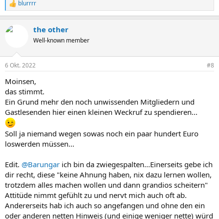
blurrrr
R
e
a
the other
k
t
Well-known member
i
o
n
6 Okt. 2022
#8
e
n
Moinsen,
:
das stimmt.
Ein Grund mehr den noch unwissenden Mitgliedern und
Gastlesenden hier einen kleinen Weckruf zu spendieren...
Soll ja niemand wegen sowas noch ein paar hundert Euro
loswerden müssen...
Edit.
@Barungar
ich bin da zwiegespalten...Einerseits gebe ich
dir recht, diese "keine Ahnung haben, nix dazu lernen wollen,
trotzdem alles machen wollen und dann grandios scheitern"
Attitüde nimmt gefühlt zu und nervt mich auch oft ab.
Andererseits hab ich auch so angefangen und ohne den ein
oder anderen netten Hinweis (und einige weniger nette) würd