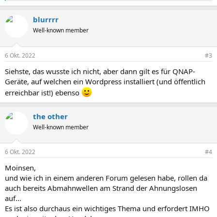
e
a
blurrrr
k
t
Well-known member
i
o
n
6 Okt. 2022
#3
e
n
Siehste, das wusste ich nicht, aber dann gilt es für QNAP-
:
Geräte, auf welchen ein Wordpress installiert (und öffentlich
erreichbar ist!) ebenso
the other
Well-known member
6 Okt. 2022
#4
Moinsen,
und wie ich in einem anderen Forum gelesen habe, rollen da
auch bereits Abmahnwellen am Strand der Ahnungslosen
auf...
Es ist also durchaus ein wichtiges Thema und erfordert IMHO