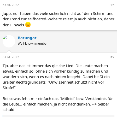
n
6 Okt. 2022
#6
e
n
Jupp, nur haben das viele sicherlich nicht auf dem Schirm und
:
der Trend zur selfhosted-Website reisst ja auch nicht ab, daher
der Hinweis
Barungar
Well-known member
6 Okt. 2022
#7
Tja, aber das ist immer das gleiche Lied. Die Leute machen
etwas, einfach so, ohne sich vorher kundig zu machen und
wundern sich, wenn es nach hinten losgeht. Dabei heißt ein
uralter Rechtsgrundsatz: "Unwissenheit schützt nicht vor
Strafe!"
Bei sowas fehlt mir einfach das "Mitleid" bzw. Verständnis für
die Leute... einfach machen, ja nicht nachdenken. --> Selber
schuld...