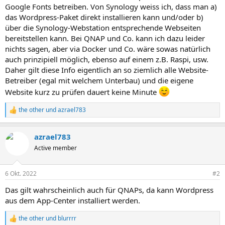
Google Fonts betreiben. Von Synology weiss ich, dass man a)
das Wordpress-Paket direkt installieren kann und/oder b)
über die Synology-Webstation entsprechende Webseiten
bereitstellen kann. Bei QNAP und Co. kann ich dazu leider
nichts sagen, aber via Docker und Co. wäre sowas natürlich
auch prinzipiell möglich, ebenso auf einem z.B. Raspi, usw.
Daher gilt diese Info eigentlich an so ziemlich alle Website-
Betreiber (egal mit welchem Unterbau) und die eigene
Website kurz zu prüfen dauert keine Minute
the other
und
azrael783
R
e
a
azrael783
k
t
Active member
i
o
n
6 Okt. 2022
#2
e
n
Das gilt wahrscheinlich auch für QNAPs, da kann Wordpress
:
aus dem App-Center installiert werden.
the other
und
blurrrr
R