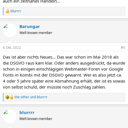
auch ein zeitnahes Handeln...
blurrrr
R
e
a
Barungar
k
t
Well-known member
i
o
n
6 Okt. 2022
#5
e
n
Das ist aber nichts Neues... Das war schon im Mai 2018 als
:
die DSGVO raus kam klar. Oder anders ausgedrückt, da wurde
schon in einigen einschlägigen Webmaster-Foren vor Google
Fonts in Kombi mit der DSGVO gewarnt. Wer es also jetzt ca.
4 oder 5 Jahre später eine Abmahnung erhält, der ist es sowas
von selbst schuld, der müsste noch Zuschlag zahlen.
the other
und
blurrrr
R
e
a
blurrrr
k
t
Well-known member
i
o