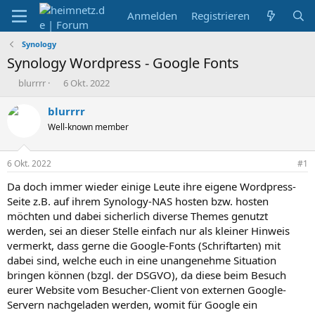
Anmelden
Registrieren
Synology
Synology Wordpress - Google Fonts
E
E
blurrrr
6 Okt. 2022
r
r
s
s
blurrrr
t
t
Well-known member
e
e
l
l
l
l
6 Okt. 2022
#1
e
t
r
a
Da doch immer wieder einige Leute ihre eigene Wordpress-
m
Seite z.B. auf ihrem Synology-NAS hosten bzw. hosten
möchten und dabei sicherlich diverse Themes genutzt
werden, sei an dieser Stelle einfach nur als kleiner Hinweis
vermerkt, dass gerne die Google-Fonts (Schriftarten) mit
dabei sind, welche euch in eine unangenehme Situation
bringen können (bzgl. der DSGVO), da diese beim Besuch
eurer Website vom Besucher-Client von externen Google-
Servern nachgeladen werden, womit für Google ein