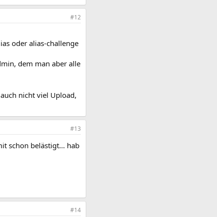
#12
ias oder alias-challenge
admin, dem man aber alle
auch nicht viel Upload,
#13
 schon belästigt... hab
#14