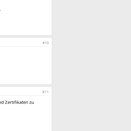
.
#10
#11
d Zertifikaten zu