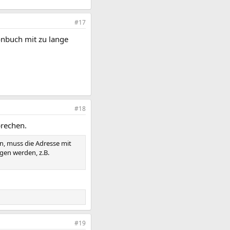
#17
onbuch mit zu lange
#18
rechen.
n, muss die Adresse mit
gen werden, z.B.
#19