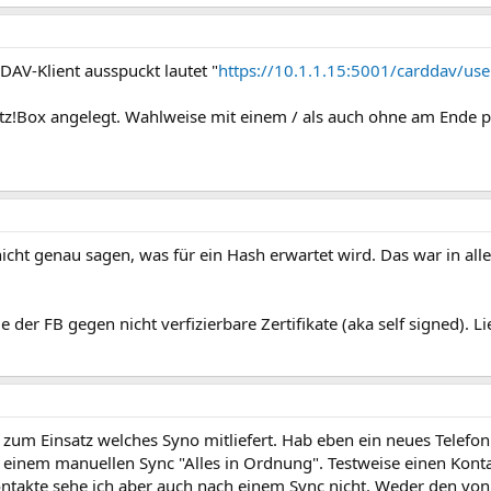
DAV-Klient ausspuckt lautet "
https://10.1.1.15:5001/carddav/us
itz!Box angelegt. Wahlweise mit einem / als auch ohne am Ende p
 nicht genau sagen, was für ein Hash erwartet wird. Das war in al
e der FB gegen nicht verfizierbare Zertifikate (aka self signed). L
e zum Einsatz welches Syno mitliefert. Hab eben ein neues Telefo
i einem manuellen Sync "Alles in Ordnung". Testweise einen Konta
Kontakte sehe ich aber auch nach einem Sync nicht. Weder den von