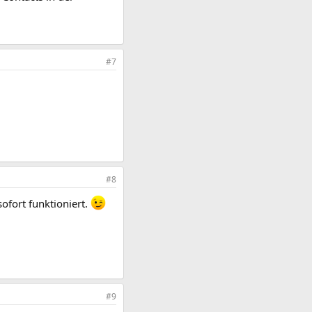
#7
#8
ofort funktioniert.
#9