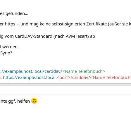
des gefunden...
https -- und mag keine selbst-signierten Zertifikate (außer sie 
nig vom CardDAV-Standard (nach AVM lesart) ab
 werden...
 Syno?
s://example.host.local/carddav/
<Name Telefonbuch>
n:
https://example.host.local
:<port>/carddav/<Name Telefonbuch
nte ggf. helfen