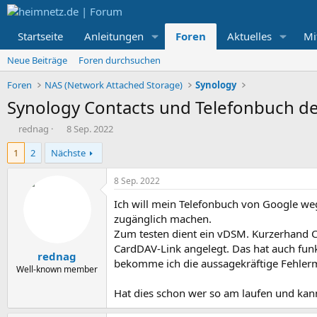
Startseite
Anleitungen
Foren
Aktuelles
Mi
Neue Beiträge
Foren durchsuchen
Foren
NAS (Network Attached Storage)
Synology
Synology Contacts und Telefonbuch der
E
E
rednag
8 Sep. 2022
r
r
1
2
Nächste
s
s
t
t
e
e
8 Sep. 2022
l
l
Ich will mein Telefonbuch von Google weg
l
l
e
t
zugänglich machen.
r
a
Zum testen dient ein vDSM. Kurzerhand Co
m
CardDAV-Link angelegt. Das hat auch funk
rednag
bekomme ich die aussagekräftige Fehlerme
Well-known member
Hat dies schon wer so am laufen und kan