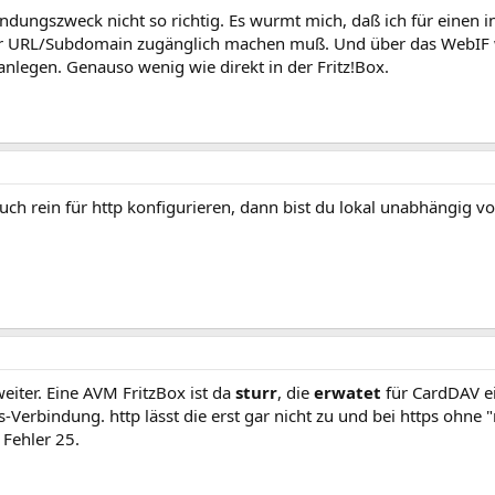
dungszweck nicht so richtig. Es wurmt mich, daß ich für einen i
ter URL/Subdomain zugänglich machen muß. Und über das WebIF 
anlegen. Genauso wenig wie direkt in der Fritz!Box.
ch rein für http konfigurieren, dann bist du lokal unabhängig von
weiter. Eine AVM FritzBox ist da
sturr
, die
erwatet
für CardDAV ei
s-Verbindung. http lässt die erst gar nicht zu und bei https ohne "
- Fehler 25.