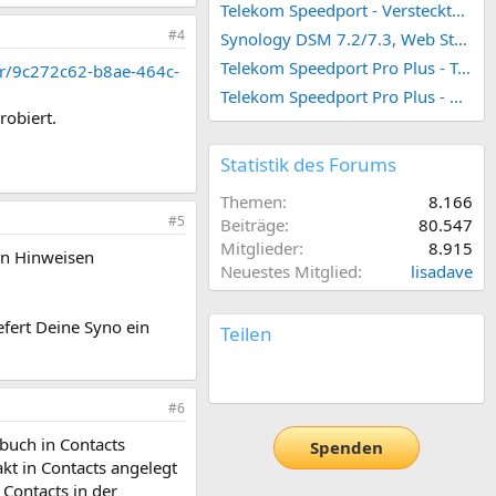
Telekom Speedport - Versteckte Konfigurationen
#4
Synology DSM 7.2/7.3, Web Station 4, Webdienst und Webportal erstellen (ehemals vHost)
Telekom Speedport Pro Plus - Telefonie einrichten
er/9c272c62-b8ae-464c-
Telekom Speedport Pro Plus - Netzwerk einrichten
robiert.
Statistik des Forums
Themen
8.166
#5
Beiträge
80.547
Mitglieder
8.915
len Hinweisen
Neuestes Mitglied
lisadave
iefert Deine Syno ein
Teilen
E-Mail
Link
#6
nbuch in Contacts
Spenden
kt in Contacts angelegt
 Contacts in der