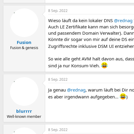
8 Sep. 2022
Wieso läuft da kein lokaler DNS
@rednag
Auch LE Zertifikate kann man sich besorge
und passendem Domain Verwalter). Dann i
Könnte dir sogar von mir auf deine DS ein
Fusion
Zugriffsrechte inklusive DSM UI entziehe
Fusion & genesis
So wie alle geht AVM halt davon aus, das
sind ja nur Konsum-Vieh.
8 Sep. 2022
Ja genau
@rednag
, warum läuft bei Dir n
es aber irgendwann aufgegeben...
)
blurrrr
Well-known member
8 Sep. 2022