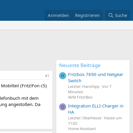
Anmelden
Registrieren
Suche
Neueste Beiträge
Fritzbox 7690 und Netgear
#1
H
Switch
obilteil (Fritz!Fon c5)
Letzter: Hanshipp
Vor 7
Minuten
AVM Fritz!Box
Telefonbuch mit dem
erung angestoßen. Da
Integration ELLI-Charger in
O
HA
Letzter: Oberhesse
Heute um
11:02
Home Assistant