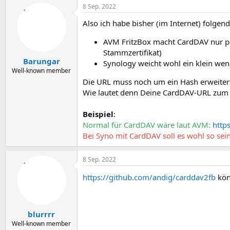
8 Sep. 2022
Also ich habe bisher (im Internet) folgen
AVM FritzBox macht CardDAV nur per 
Stammzertifikat)
Barungar
Synology weicht wohl ein klein we
Well-known member
Die URL muss noch um ein Hash erweitert
Wie lautet denn Deine CardDAV-URL zum
Beispiel
:
Normal für CardDAV wäre laut AVM:
http
Bei Syno mit CardDAV soll es wohl so sei
8 Sep. 2022
https://github.com/andig/carddav2fb
kön
blurrrr
Well-known member