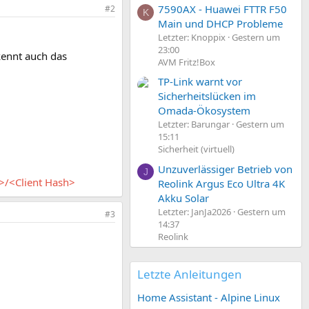
7590AX - Huawei FTTR F50
#2
K
Main und DHCP Probleme
Letzter: Knoppix
Gestern um
23:00
kennt auch das
AVM Fritz!Box
TP-Link warnt vor
Sicherheitslücken im
Omada-Ökosystem
Letzter: Barungar
Gestern um
15:11
Sicherheit (virtuell)
Unzuverlässiger Betrieb von
J
>/<Client Hash>
Reolink Argus Eco Ultra 4K
Akku Solar
Letzter: JanJa2026
Gestern um
#3
14:37
Reolink
Letzte Anleitungen
Home Assistant - Alpine Linux