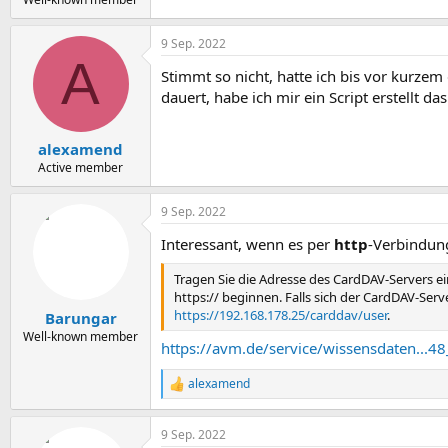
9 Sep. 2022
A
Stimmt so nicht, hatte ich bis vor kurze
dauert, habe ich mir ein Script erstellt da
alexamend
Active member
9 Sep. 2022
Interessant, wenn es per
http
-Verbindun
Tragen Sie die Adresse des CardDAV-Servers e
https:// beginnen. Falls sich der CardDAV-Ser
https://192.168.178.25/carddav/user
.
Barungar
Well-known member
https://avm.de/service/wissensdaten...4
alexamend
R
e
a
9 Sep. 2022
k