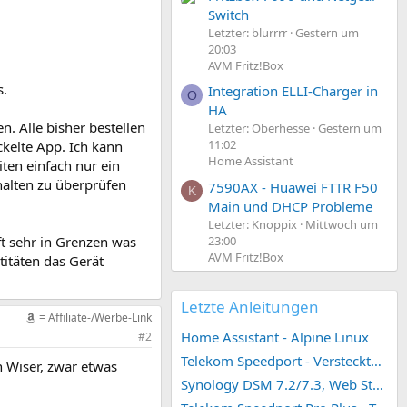
Switch
Letzter: blurrrr
Gestern um
20:03
AVM Fritz!Box
s.
Integration ELLI-Charger in
O
HA
. Alle bisher bestellen
Letzter: Oberhesse
Gestern um
11:02
kelte App. Ich kann
Home Assistant
ten einfach nur ein
halten zu überprüfen
7590AX - Huawei FTTR F50
K
Main und DHCP Probleme
Letzter: Knoppix
Mittwoch um
23:00
ft sehr in Grenzen was
AVM Fritz!Box
titäten das Gerät
Letzte Anleitungen
= Affiliate-/Werbe-Link
Home Assistant - Alpine Linux
#2
Telekom Speedport - Versteckte Konfigurationen
 Wiser, zwar etwas
Synology DSM 7.2/7.3, Web Station 4, Webdienst und Webportal erstellen (ehemals vHost)