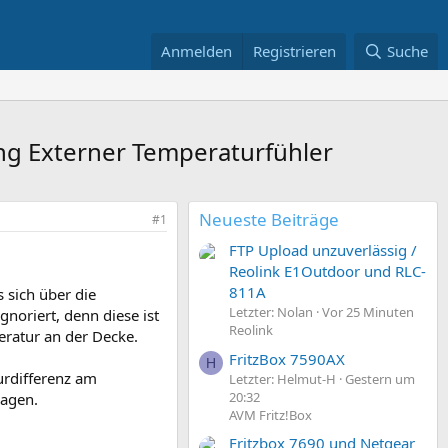
Anmelden
Registrieren
Suche
ng Externer Temperaturfühler
Neueste Beiträge
#1
FTP Upload unzuverlässig /
Reolink E1Outdoor und RLC-
811A
 sich über die
Letzter: Nolan
Vor 25 Minuten
noriert, denn diese ist
Reolink
eratur an der Decke.
FritzBox 7590AX
H
urdifferenz am
Letzter: Helmut-H
Gestern um
20:32
lagen.
AVM Fritz!Box
Fritzbox 7690 und Netgear