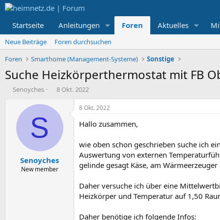
Startseite
Anleitungen
Foren
Aktuelles
Mi
Neue Beiträge
Foren durchsuchen
Foren
Smarthome (Management-Systeme)
Sonstige
Suche Heizkörperthermostat mit FB O
E
E
Senoyches
8 Okt. 2022
r
r
s
s
8 Okt. 2022
t
t
S
Hallo zusammen,
e
e
l
l
l
l
wie oben schon geschrieben suche ich ein
e
t
Auswertung von externen Temperaturfühler
Senoyches
r
a
gelinde gesagt Käse, am Wärmeerzeuger d
m
New member
Daher versuche ich über eine Mittelwertb
Heizkörper und Temperatur auf 1,50 Raum
Daher benötige ich folgende Infos: