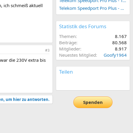
Telekom Speedport Pro Plus - Telefonie einrichten
, ich schmeiß aktuell
Telekom Speedport Pro Plus - Netzwerk einrichten
Statistik des Forums
Themen
8.167
Beiträge
80.568
Mitglieder
8.917
#3
Neuestes Mitglied
Goofy1964
war die 230V extra bis
Teilen
E-Mail
Link
en, um hier zu antworten.
Spenden