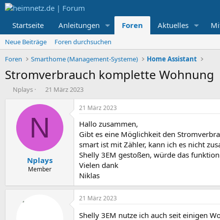
Startseite
Anleitungen
Foren
Aktuelles
Mi
Neue Beiträge
Foren durchsuchen
Foren
Smarthome (Management-Systeme)
Home Assistant
Stromverbrauch komplette Wohnung
E
E
Nplays
21 März 2023
r
r
s
s
21 März 2023
t
t
N
Hallo zusammen,
e
e
l
l
Gibt es eine Möglichkeit den Stromverbr
l
l
smart ist mit Zähler, kann ich es nicht 
e
t
Shelly 3EM gestoßen, würde das funktioni
Nplays
r
a
Vielen dank
m
Member
Niklas
21 März 2023
Shelly 3EM nutze ich auch seit einigen W