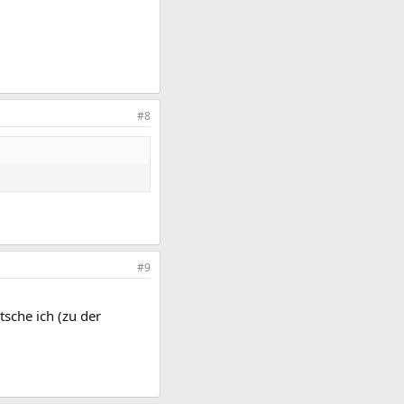
#8
#9
sche ich (zu der