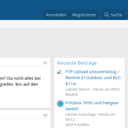
Anmelden
Registrieren
Suche
Neueste Beiträge
#1
FTP Upload unzuverlässig /
Reolink E1Outdoor und RLC-
? Da nicht alles bei
811A
reifen. Bin auf den
Letzter: blurrrr
Heute um 09:32
Reolink
Fritzbox 7690 und Netgear
H
Switch
Letzter: Hanshipp
Heute um
#2
09:12
AVM Fritz!Box