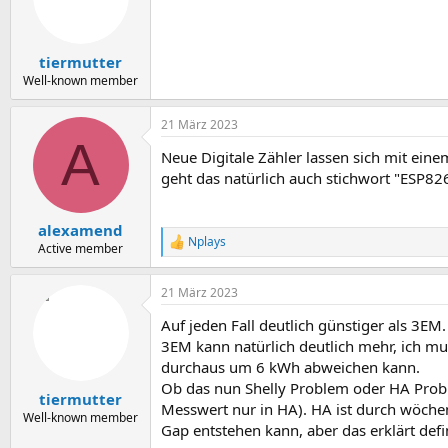
tiermutter
Well-known member
21 März 2023
A
Neue Digitale Zähler lassen sich mit eine
geht das natürlich auch stichwort "ESP
alexamend
Nplays
R
Active member
e
a
21 März 2023
k
t
Auf jeden Fall deutlich günstiger als 3EM.
i
o
3EM kann natürlich deutlich mehr, ich m
n
durchaus um 6 kWh abweichen kann.
e
Ob das nun Shelly Problem oder HA Problem
n
tiermutter
Messwert nur in HA). HA ist durch wöchen
:
Well-known member
Gap entstehen kann, aber das erklärt defi