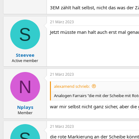
3EM zählt halt selbst, nicht das was der Zä
21 März 2023
S
Jetzt müsste man halt auch erst mal genau
Steevee
Active member
21 März 2023
N
alexamend schrieb:
Analogen Farrairs "die mit der Scheibe mit Ro
war mir selbst nicht ganz sicher, aber di
Nplays
Member
21 März 2023
S
die rote Markierung an der Scheibe könnt