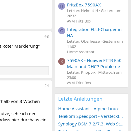
FritzBox 7590AX
H
Letzter: Helmut-H
Gestern um
20:32
AVM Fritz!Box
Integration ELLI-Charger in
O
HA
#3
Letzter: Oberhesse
Gestern um
it Roter Markierung"
11:02
Home Assistant
7590AX - Huawei FTTR F50
K
Main und DHCP Probleme
Letzter: Knoppix
Mittwoch um
23:00
AVM Fritz!Box
#4
Letzte Anleitungen
erhalb von 3 Wochen
Home Assistant - Alpine Linux
nutze, sehe ich den
Telekom Speedport - Versteckte Konfigurationen
odass hier durchaus ein
Synology DSM 7.2/7.3, Web Station 4, Webdienst und Webportal erstellen (ehemals vHost)