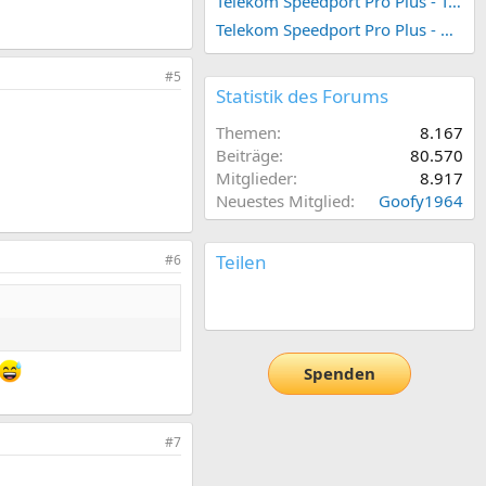
Telekom Speedport Pro Plus - Telefonie einrichten
Telekom Speedport Pro Plus - Netzwerk einrichten
#5
Statistik des Forums
Themen
8.167
Beiträge
80.570
Mitglieder
8.917
Neuestes Mitglied
Goofy1964
Teilen
#6
E-Mail
Link
Spenden
#7