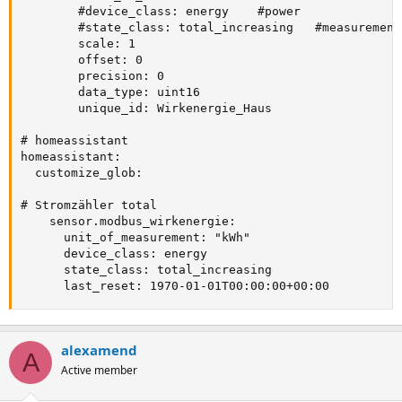
        #device_class: energy    #power

        #state_class: total_increasing   #measurement

        scale: 1

        offset: 0

        precision: 0

        data_type: uint16

        unique_id: Wirkenergie_Haus

# homeassistant

homeassistant:

  customize_glob:

# Stromzähler total

    sensor.modbus_wirkenergie:

      unit_of_measurement: "kWh"

      device_class: energy

      state_class: total_increasing

      last_reset: 1970-01-01T00:00:00+00:00
alexamend
A
Active member