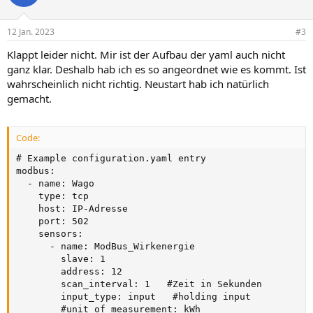
12 Jan. 2023
#3
Klappt leider nicht. Mir ist der Aufbau der yaml auch nicht
ganz klar. Deshalb hab ich es so angeordnet wie es kommt. Ist
wahrscheinlich nicht richtig. Neustart hab ich natürlich
gemacht.
Code:
# Example configuration.yaml entry

modbus:

  - name: Wago

    type: tcp

    host: IP-Adresse

    port: 502

    sensors:

      - name: ModBus_Wirkenergie

        slave: 1

        address: 12

        scan_interval: 1   #Zeit in Sekunden

        input_type: input   #holding input

        #unit_of_measurement: kWh
