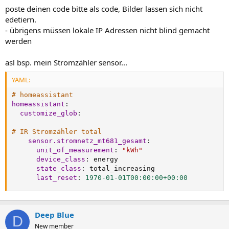
poste deinen code bitte als code, Bilder lassen sich nicht
edetiern.
- übrigens müssen lokale IP Adressen nicht blind gemacht
werden
asl bsp. mein Stromzähler sensor...
YAML:
# homeassistant
homeassistant
:
customize_glob
:
# IR Stromzähler total
sensor.stromnetz_mt681_gesamt
:
unit_of_measurement
:
"kWh"
device_class
:
 energy

state_class
:
 total_increasing

last_reset
:
1970-01-01T00:00:00+00:00
Deep Blue
D
New member