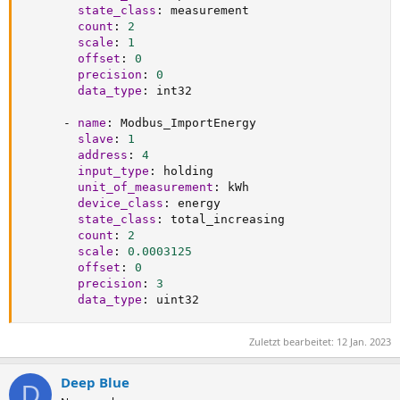
state_class
:
 measurement

count
:
2
scale
:
1
offset
:
0
precision
:
0
data_type
:
 int32

-
name
:
 Modbus_ImportEnergy

slave
:
1
address
:
4
input_type
:
 holding

unit_of_measurement
:
 kWh

device_class
:
 energy

state_class
:
 total_increasing

count
:
2
scale
:
0.0003125
offset
:
0
precision
:
3
data_type
:
 uint32
Zuletzt bearbeitet:
12 Jan. 2023
Deep Blue
D