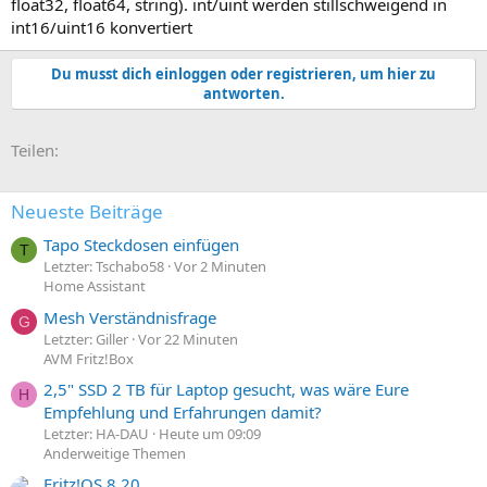
float32, float64, string). int/uint werden stillschweigend in
int16/uint16 konvertiert
Du musst dich einloggen oder registrieren, um hier zu
antworten.
E-Mail
Link
Teilen:
Neueste Beiträge
Tapo Steckdosen einfügen
T
Letzter: Tschabo58
Vor 2 Minuten
Home Assistant
Mesh Verständnisfrage
G
Letzter: Giller
Vor 22 Minuten
AVM Fritz!Box
2,5" SSD 2 TB für Laptop gesucht, was wäre Eure
H
Empfehlung und Erfahrungen damit?
Letzter: HA-DAU
Heute um 09:09
Anderweitige Themen
Fritz!OS 8.20