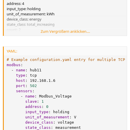
address: 4
input_type: holding
unit_of_measurement: kWh
device_class: energy
state_class: total_increasing
count: 2
Zum Vergrößern anklicken....
scale: 0.0003125
offset: 0
precision: 3
data_type: uint32
YAML:
# Example configuration.yaml entry for multiple TCP M
modbus
:
-
name
:
 hub11

type
:
 tcp

host
:
 192.168.1.6

port
:
502
sensors
:
-
name
:
 Modbus_Voltage

slave
:
1
address
:
0
input_type
:
 holding

unit_of_measurement
:
 V

device_class
:
 voltage

state_class
:
 measurement
