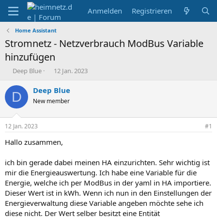
Anmelden
Registrieren
Home Assistant
Stromnetz - Netzverbrauch ModBus Variable
hinzufügen
E
E
Deep Blue
12 Jan. 2023
r
r
s
s
Deep Blue
D
t
t
New member
e
e
l
l
l
l
12 Jan. 2023
#1
e
t
r
a
Hallo zusammen,
m
ich bin gerade dabei meinen HA einzurichten. Sehr wichtig ist
mir die Energieauswertung. Ich habe eine Variable für die
Energie, welche ich per ModBus in der yaml in HA importiere.
Dieser Wert ist in kWh. Wenn ich nun in den Einstellungen der
Energieverwaltung diese Variable angeben möchte sehe ich
diese nicht. Der Wert selber besitzt eine Entität