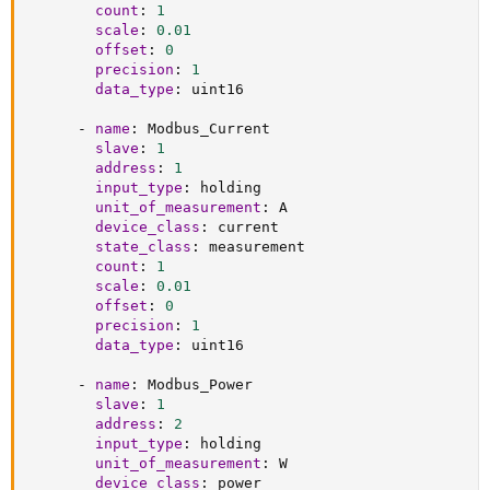
count
:
1
scale
:
0.01
offset
:
0
precision
:
1
data_type
:
 uint16

-
name
:
 Modbus_Current

slave
:
1
address
:
1
input_type
:
 holding

unit_of_measurement
:
 A

device_class
:
 current

state_class
:
 measurement

count
:
1
scale
:
0.01
offset
:
0
precision
:
1
data_type
:
 uint16

-
name
:
 Modbus_Power

slave
:
1
address
:
2
input_type
:
 holding

unit_of_measurement
:
 W

device_class
:
 power
