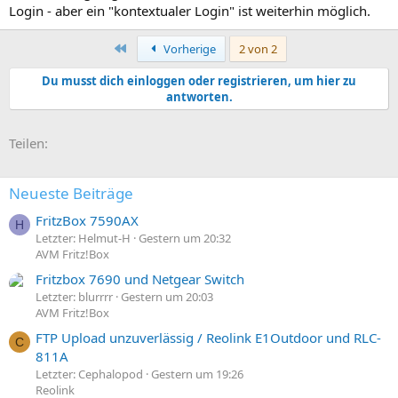
Login - aber ein "kontextualer Login" ist weiterhin möglich.
Erste
Vorherige
2 von 2
Du musst dich einloggen oder registrieren, um hier zu
antworten.
E-Mail
Link
Teilen:
Neueste Beiträge
FritzBox 7590AX
H
Letzter: Helmut-H
Gestern um 20:32
AVM Fritz!Box
Fritzbox 7690 und Netgear Switch
Letzter: blurrrr
Gestern um 20:03
AVM Fritz!Box
FTP Upload unzuverlässig / Reolink E1Outdoor und RLC-
C
811A
Letzter: Cephalopod
Gestern um 19:26
Reolink