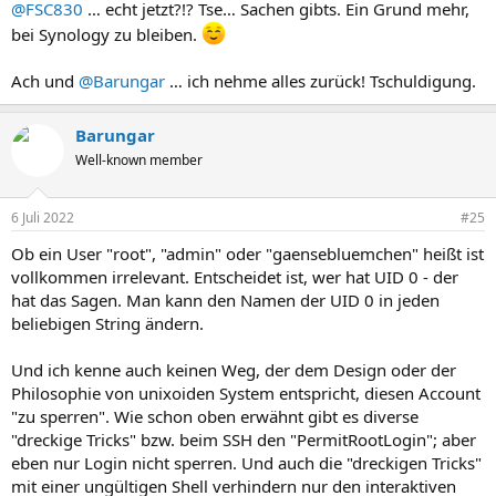
@FSC830
… echt jetzt?!? Tse… Sachen gibts. Ein Grund mehr,
:
bei Synology zu bleiben.
Ach und
@Barungar
… ich nehme alles zurück! Tschuldigung.
Barungar
Well-known member
6 Juli 2022
#25
Ob ein User "root", "admin" oder "gaensebluemchen" heißt ist
vollkommen irrelevant. Entscheidet ist, wer hat UID 0 - der
hat das Sagen. Man kann den Namen der UID 0 in jeden
beliebigen String ändern.
Und ich kenne auch keinen Weg, der dem Design oder der
Philosophie von unixoiden System entspricht, diesen Account
"zu sperren". Wie schon oben erwähnt gibt es diverse
"dreckige Tricks" bzw. beim SSH den "PermitRootLogin"; aber
eben nur Login nicht sperren. Und auch die "dreckigen Tricks"
mit einer ungültigen Shell verhindern nur den interaktiven