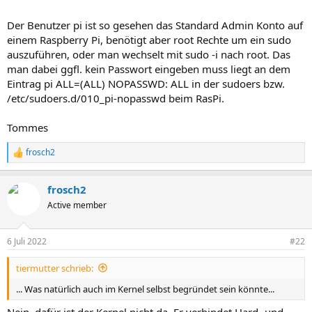
Der Benutzer pi ist so gesehen das Standard Admin Konto auf
einem Raspberry Pi, benötigt aber root Rechte um ein sudo
auszuführen, oder man wechselt mit sudo -i nach root. Das
man dabei ggfl. kein Passwort eingeben muss liegt an dem
Eintrag pi ALL=(ALL) NOPASSWD: ALL in der sudoers bzw.
/etc/sudoers.d/010_pi-nopasswd beim RasPi.
Tommes
frosch2
R
e
a
frosch2
k
t
Active member
i
o
n
6 Juli 2022
#22
e
n
tiermutter schrieb:
:
... Was natürlich auch im Kernel selbst begründet sein könnte...