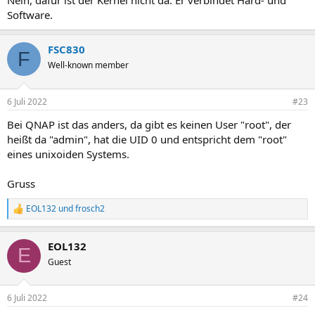
Nein, dafür ist der Kernel nicht da. Er verbindet Hard- und
Software.
FSC830
F
Well-known member
6 Juli 2022
#23
Bei QNAP ist das anders, da gibt es keinen User "root", der
heißt da "admin", hat die UID 0 und entspricht dem "root"
eines unixoiden Systems.
Gruss
EOL132
und
frosch2
R
e
a
EOL132
k
E
t
Guest
i
o
n
6 Juli 2022
#24
e
n