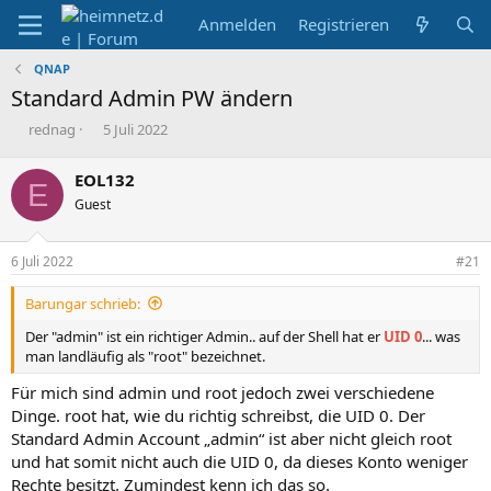
Anmelden
Registrieren
QNAP
Standard Admin PW ändern
E
E
rednag
5 Juli 2022
r
r
s
s
EOL132
E
t
t
Guest
e
e
l
l
l
l
6 Juli 2022
#21
e
t
r
a
Barungar schrieb:
m
Der "admin" ist ein richtiger Admin.. auf der Shell hat er
UID 0
... was
man landläufig als "root" bezeichnet.
Für mich sind admin und root jedoch zwei verschiedene
Dinge. root hat, wie du richtig schreibst, die UID 0. Der
Standard Admin Account „admin“ ist aber nicht gleich root
und hat somit nicht auch die UID 0, da dieses Konto weniger
Rechte besitzt. Zumindest kenn ich das so.