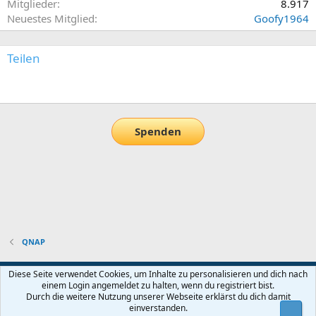
Mitglieder
8.917
Neuestes Mitglied
Goofy1964
Teilen
E-Mail
Link
Spenden
QNAP
Default-Theme
Diese Seite verwendet Cookies, um Inhalte zu personalisieren und dich nach
einem Login angemeldet zu halten, wenn du registriert bist.
Nutzungsbedingungen
Datenschutz
Hilfe und Impressum
Start
Durch die weitere Nutzung unserer Webseite erklärst du dich damit
R
einverstanden.
Obe
S