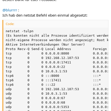
@blurrrr
:
Ich hab den netstat Befehl eben einmal abgesetzt:
Code:
netstat -tulpn

(Es konnten nicht alle Prozesse identifiziert werden;
nicht-eigene Processe werden nicht angezeigt; Root ka
Aktive Internetverbindungen (Nur Server)

Proto Recv-Q Send-Q Local Address           Foreign A
tcp        0      0 0.0.0.0:8000            0.0.0.0:*
tcp        0      0 192.168.12.107:53       0.0.0.0:*
tcp        0      0 0.0.0.0:17411           0.0.0.0:*
tcp        0      0 0.0.0.0:22              0.0.0.0:*
tcp        0      0 10.0.3.1:53             0.0.0.0:*
tcp6       0      0 :::8000                 :::*     
tcp6       0      0 :::17411                :::*     
tcp6       0      0 :::22                   :::*     
udp        0      0 192.168.12.107:53       0.0.0.0:*
udp        0      0 10.0.3.1:53             0.0.0.0:*
udp        0      0 0.0.0.0:67              0.0.0.0:*
udp        0      0 0.0.0.0:68              0.0.0.0:*
udp        0      0 0.0.0.0:5353            0.0.0.0:*