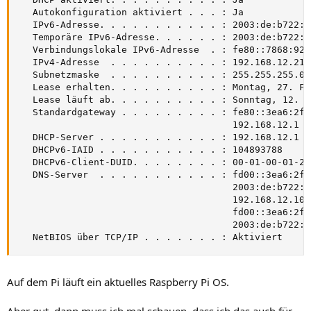
   Autokonfiguration aktiviert . . . : Ja

   IPv6-Adresse. . . . . . . . . . . : 2003:de:b722:f
   Temporäre IPv6-Adresse. . . . . . : 2003:de:b722:f
   Verbindungslokale IPv6-Adresse  . : fe80::7868:92b
   IPv4-Adresse  . . . . . . . . . . : 192.168.12.21(
   Subnetzmaske  . . . . . . . . . . : 255.255.255.0

   Lease erhalten. . . . . . . . . . : Montag, 27. Fe
   Lease läuft ab. . . . . . . . . . : Sonntag, 12. M
   Standardgateway . . . . . . . . . : fe80::3ea6:2ff
                                       192.168.12.1

   DHCP-Server . . . . . . . . . . . : 192.168.12.1

   DHCPv6-IAID . . . . . . . . . . . : 104893788

   DHCPv6-Client-DUID. . . . . . . . : 00-01-00-01-28
   DNS-Server  . . . . . . . . . . . : fd00::3ea6:2ff
                                       2003:de:b722:f
                                       192.168.12.107

                                       fd00::3ea6:2ff
                                       2003:de:b722:f
   NetBIOS über TCP/IP . . . . . . . : Aktiviert
Auf dem Pi läuft ein aktuelles Raspberry Pi OS.