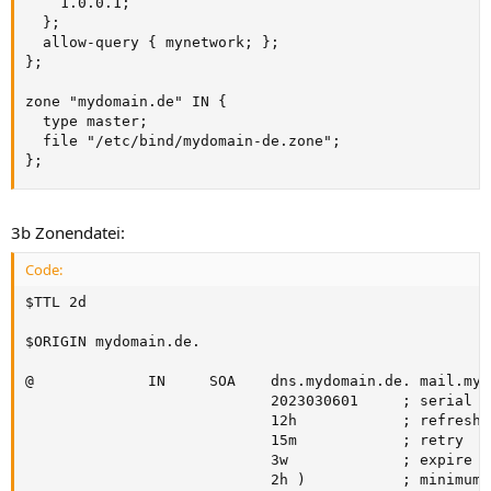
    1.0.0.1;

  };

  allow-query { mynetwork; };

};

zone "mydomain.de" IN {

  type master;

  file "/etc/bind/mydomain-de.zone";

};
3b Zonendatei:
Code:
$TTL 2d

$ORIGIN mydomain.de.

@             IN     SOA    dns.mydomain.de. mail.myd
                            2023030601     ; serial i
                            12h            ; refresh

                            15m            ; retry

                            3w             ; expire

                            2h )           ; minimum T