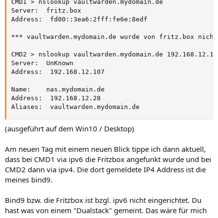
CMD1 > nslookup vaultwarden.mydomain.de

Server:  fritz.box

Address:  fd00::3ea6:2fff:fe6e:8edf

*** vaultwarden.mydomain.de wurde von fritz.box nicht
CMD2 > nslookup vaultwarden.mydomain.de 192.168.12.107
Server:  UnKnown

Address:  192.168.12.107

Name:    nas.mydomain.de

Address:  192.168.12.28

Aliases:  vaultwarden.mydomain.de
(ausgeführt auf dem Win10 / Desktop)
Am neuen Tag mit einem neuen Blick tippe ich dann aktuell,
dass bei CMD1 via ipv6 die Fritzbox angefunkt wurde und bei
CMD2 dann via ipv4. Die dort gemeldete IP4 Address ist die
meines bind9.
Bind9 bzw. die Fritzbox ist bzgl. ipv6 nicht eingerichtet. Du
hast was von einem "Dualstack" gemeint. Das wäre für mich