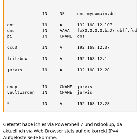
              IN     NS     dns.mydomain.de.

dns           IN     A      192.168.12.107

dns           IN     AAAA   fe80:0:0:0:ba27:ebff:fed4
pi            IN     CNAME  dns

ccu3          IN     A      192.168.12.37

fritzbox      IN     A      192.168.12.1

jarvis        IN     A      192.168.12.28

qnap          IN     CNAME  jarvis

vaultwarden   IN     CNAME  jarvis

*             IN     A      192.168.12.28
Getestet habe ich es via PowerShell 7 und nslookup, da
aktuell ich via Web-Browser stets auf die korrekt IPv4
Aufgelöste Seite komme.