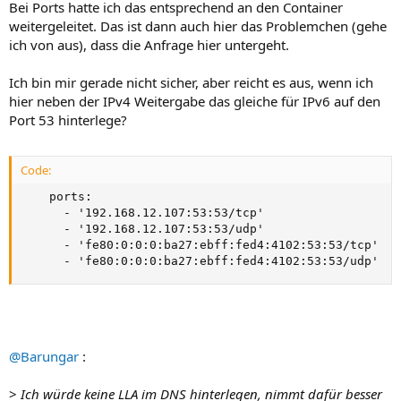
Bei Ports hatte ich das entsprechend an den Container
weitergeleitet. Das ist dann auch hier das Problemchen (gehe
ich von aus), dass die Anfrage hier untergeht.
Ich bin mir gerade nicht sicher, aber reicht es aus, wenn ich
hier neben der IPv4 Weitergabe das gleiche für IPv6 auf den
Port 53 hinterlege?
Code:
    ports:

      - '192.168.12.107:53:53/tcp'

      - '192.168.12.107:53:53/udp'

      - 'fe80:0:0:0:ba27:ebff:fed4:4102:53:53/tcp'

      - 'fe80:0:0:0:ba27:ebff:fed4:4102:53:53/udp'
@Barungar
:
>
Ich würde keine LLA im DNS hinterlegen, nimmt dafür besser