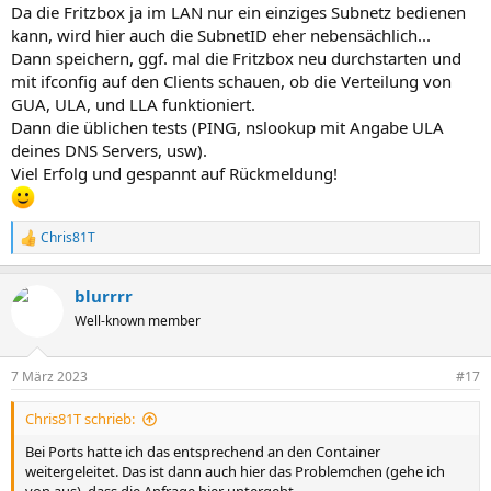
Da die Fritzbox ja im LAN nur ein einziges Subnetz bedienen
kann, wird hier auch die SubnetID eher nebensächlich...
Dann speichern, ggf. mal die Fritzbox neu durchstarten und
mit ifconfig auf den Clients schauen, ob die Verteilung von
GUA, ULA, und LLA funktioniert.
Dann die üblichen tests (PING, nslookup mit Angabe ULA
deines DNS Servers, usw).
Viel Erfolg und gespannt auf Rückmeldung!
Chris81T
R
e
a
blurrrr
k
t
Well-known member
i
o
n
7 März 2023
#17
e
n
Chris81T schrieb:
:
Bei Ports hatte ich das entsprechend an den Container
weitergeleitet. Das ist dann auch hier das Problemchen (gehe ich