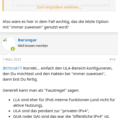
Unique Local Addresses (ULA) zuweisen, solange keine IPv6-
Zum Vergrößern anklicken....
Internetverbindung besteht (empfohlen) [
AUSGEWÄHLT
]
Keine Unique Local Addresses (ULA) zuweisen (nicht
empfohlen)
Also wäre es hier in dem Fall wichtig, das die letzte Option
Unique Local Addresses (ULA) immer zuweisen
mit "immer zuweisen" genutzt wird?
Unique Local Address Ihrer FRITZ!Box: fd00::3ea6:2fff:fe6e:8edf/64
Barungar
Well-known member
7 März 2023
#14
@Chris81T
Korrekt... einfach den ULA-Bereich konfigurieren,
den Du möchtest und den Hakten bei "immer zuweisen",
dann bist Du fertig.
Generell kann man als "Faustregel" sagen:
LLA sind eher für IPv6-interne Funktionen (und nicht für
aktive Nutzung),
ULA sind das pendant zur "privaten IPv4",
GUA (oder GA) sind das war die "öffentliche IPv4" ist,