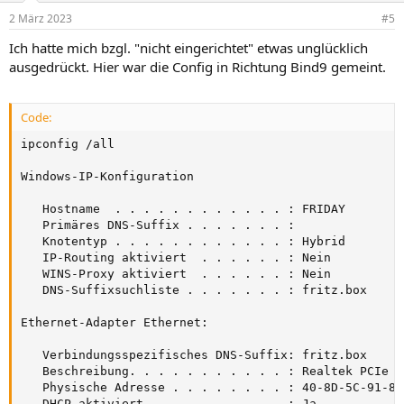
2 März 2023
#5
Ich hatte mich bzgl. "nicht eingerichtet" etwas unglücklich
ausgedrückt. Hier war die Config in Richtung Bind9 gemeint.
Code:
ipconfig /all

Windows-IP-Konfiguration

   Hostname  . . . . . . . . . . . . : FRIDAY

   Primäres DNS-Suffix . . . . . . . :

   Knotentyp . . . . . . . . . . . . : Hybrid

   IP-Routing aktiviert  . . . . . . : Nein

   WINS-Proxy aktiviert  . . . . . . : Nein

   DNS-Suffixsuchliste . . . . . . . : fritz.box

Ethernet-Adapter Ethernet:

   Verbindungsspezifisches DNS-Suffix: fritz.box

   Beschreibung. . . . . . . . . . . : Realtek PCIe G
   Physische Adresse . . . . . . . . : 40-8D-5C-91-8C-
   DHCP aktiviert. . . . . . . . . . : Ja
