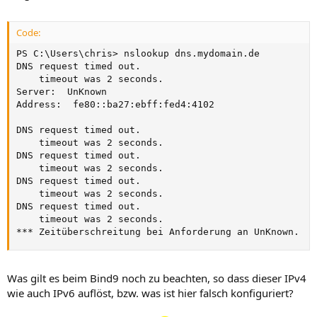
Code:
PS C:\Users\chris> nslookup dns.mydomain.de

DNS request timed out.

    timeout was 2 seconds.

Server:  UnKnown

Address:  fe80::ba27:ebff:fed4:4102

DNS request timed out.

    timeout was 2 seconds.

DNS request timed out.

    timeout was 2 seconds.

DNS request timed out.

    timeout was 2 seconds.

DNS request timed out.

    timeout was 2 seconds.

*** Zeitüberschreitung bei Anforderung an UnKnown.
Was gilt es beim Bind9 noch zu beachten, so dass dieser IPv4
wie auch IPv6 auflöst, bzw. was ist hier falsch konfiguriert?