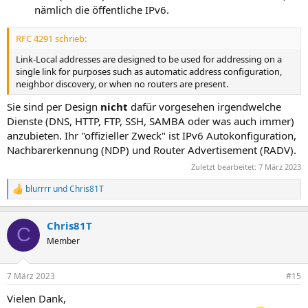
nämlich die öffentliche IPv6.
RFC 4291 schrieb:
Link-Local addresses are designed to be used for addressing on a
single link for purposes such as automatic address configuration,
neighbor discovery, or when no routers are present.
Sie sind per Design
nicht
dafür vorgesehen irgendwelche
Dienste (DNS, HTTP, FTP, SSH, SAMBA oder was auch immer)
anzubieten. Ihr "offizieller Zweck" ist IPv6 Autokonfiguration,
Nachbarerkennung (NDP) und Router Advertisement (RADV).
Zuletzt bearbeitet:
7 März 2023
blurrrr
und
Chris81T
R
e
a
Chris81T
k
C
t
Member
i
o
n
7 März 2023
#15
e
n
Vielen Dank,
: