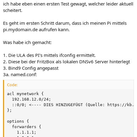
ich habe eben einen ersten Test gewagt, welcher leider aktuell
scheitert.
Es geht im ersten Schritt darum, dass ich meinen Pi mittels
pi.mydomain.de aufrufen kann.
Was habe ich gemacht:
1. Die ULA des PI's mittels ifconfig ermittelt.
2. Diese bei der FritzBox als lokalen DNSv6 Server hinterlegt
3. Bind9 Config angepasst
3a. named.conf:
Code:
acl mynetwork {

  192.168.12.0/24;

  ::0/0; <---- DIES HINZUGEFÜGT (Quelle: https://kb.i
};

options {

  forwarders {

    1.1.1.1;
