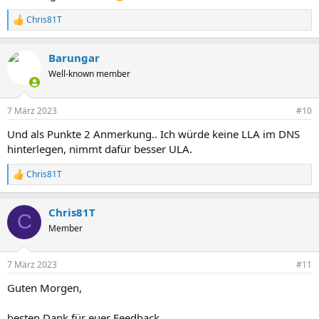
Chris81T
R
e
a
Barungar
k
t
Well-known member
i
o
n
7 März 2023
#10
e
n
Und als Punkte 2 Anmerkung.. Ich würde keine LLA im DNS
:
hinterlegen, nimmt dafür besser ULA.
Chris81T
R
e
a
Chris81T
k
C
t
Member
i
o
n
7 März 2023
#11
e
n
Guten Morgen,
:
besten Dank für euer Feedback.