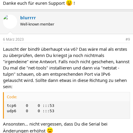
Danke euch für euren Support
!
blurrrr
Well-known member
6 März 2023
#9
Lauscht der bind9 überhaupt via v6? Das wäre mal als erstes
zu überprüfen, denn Du kriegst ja noch nichtmals
"irgendeine" eine Antwort. Falls noch nicht geschehen, kannst
Du mal die "net-tools" installieren und dann via "netstat -
tulpn" schauen, ob am entsprechenden Port via IPv6
gelauscht wird. Sollte dann etwas in diese Richtung zu sehen
sein:
Code:
tcp6    0    0 :::53

udp6    0    0 :::53
Ansonsten... nicht vergessen, dass Du die Serial bei
Änderungen erhöhst