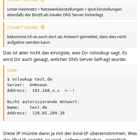
unter Heimnetz > Netzwerkeinstellungen > ipv4 Einstellungen
ebenfalls der Bind9 als lokaler DNS Server hinterlegt.
Chris81T schrieb:
bekomme ich es auch dort als Antwort gemeldet, dass dies nicht
aufgelöst werden kann
Das ist aber nicht das einzigste, was Dir nslookup sagt. Es
wird Dir auch gesagt, welcher DNS-Server befragt wurde:
Code:
$ nslookup test.de

Server:  UnKnown

Address:  192.168.x.x  <--!

Nicht autorisierende Antwort:

Name:    test.de

Address:  128.65.209.28
Diese IP müsste dann ja mit der bind-IP übereinstimmen. Was
das IPv4/6 angeht, so wird - sofern verfügbar - eigentlich