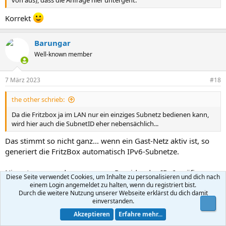
von aus), dass die Anfrage hier untergeht.
Korrekt
Barungar
Well-known member
7 März 2023
#18
the other schrieb:
Da die Fritzbox ja im LAN nur ein einziges Subnetz bedienen kann,
wird hier auch die SubnetID eher nebensächlich...
Das stimmt so nicht ganz... wenn ein Gast-Netz aktiv ist, so
generiert die FritzBox automatisch IPv6-Subnetze.
Nimmt man an, dass man vom Provider das IPv6-präfix
Diese Seite verwendet Cookies, um Inhalte zu personalisieren und dich nach
, so macht die FritzBox
2001:0db8:3764::/48
einem Login angemeldet zu halten, wenn du registriert bist.
Durch die weitere Nutzung unserer Webseite erklärst du dich damit
zum LAN-IPv6-Subnetz und
2001:0db8:3764:0::/64
einverstanden.
Obe
zum Gast-IPv6-Subnetz. Gleiches
2001:0db8:3764:1::/64
Akzeptieren
Erfahre mehr...
gilt analog für die ULA, legt man in der GUI die ULA