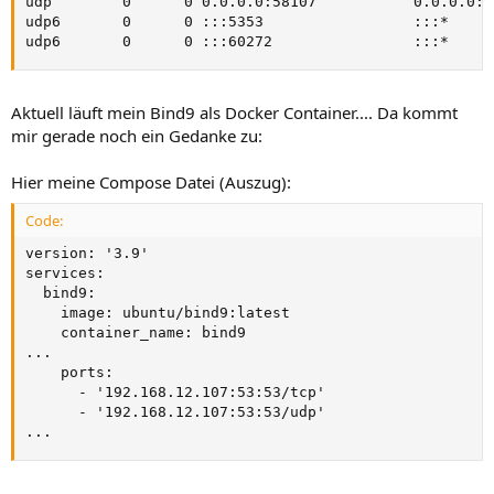
udp        0      0 0.0.0.0:58107           0.0.0.0:*
udp6       0      0 :::5353                 :::*     
udp6       0      0 :::60272                :::*     
Aktuell läuft mein Bind9 als Docker Container.... Da kommt
mir gerade noch ein Gedanke zu:
Hier meine Compose Datei (Auszug):
Code:
version: '3.9'

services:

  bind9:

    image: ubuntu/bind9:latest

    container_name: bind9

...

    ports:

      - '192.168.12.107:53:53/tcp'

      - '192.168.12.107:53:53/udp'

...