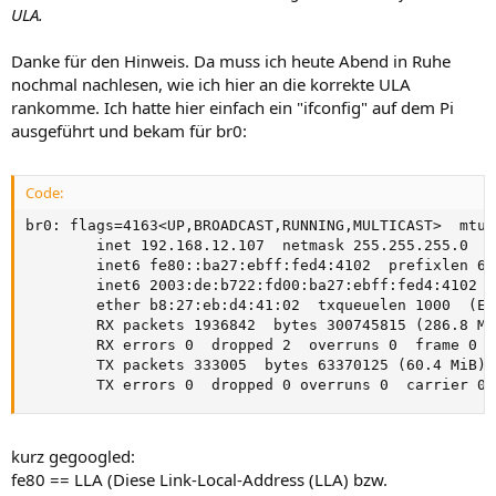
ULA.
Danke für den Hinweis. Da muss ich heute Abend in Ruhe
nochmal nachlesen, wie ich hier an die korrekte ULA
rankomme. Ich hatte hier einfach ein "ifconfig" auf dem Pi
ausgeführt und bekam für br0:
Code:
br0: flags=4163<UP,BROADCAST,RUNNING,MULTICAST>  mtu 1
        inet 192.168.12.107  netmask 255.255.255.0  b
        inet6 fe80::ba27:ebff:fed4:4102  prefixlen 64
        inet6 2003:de:b722:fd00:ba27:ebff:fed4:4102  
        ether b8:27:eb:d4:41:02  txqueuelen 1000  (Eth
        RX packets 1936842  bytes 300745815 (286.8 MiB
        RX errors 0  dropped 2  overruns 0  frame 0

        TX packets 333005  bytes 63370125 (60.4 MiB)

        TX errors 0  dropped 0 overruns 0  carrier 0 
kurz gegoogled:
fe80 == LLA (Diese Link-Local-Address (LLA) bzw.