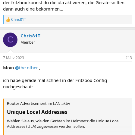
der fritzbox kannst du die ula aktivieren, die Geräte sollten
dann auch eine bekommen...
Chris81T
R
e
a
Chris81T
k
C
t
Member
i
o
n
7 März 2023
#13
e
n
Moin
@the other
,
:
ich habe gerade mal schnell in der Fritzbox Config
nachgeschaut:
Router Advertisement im LAN aktiv
Unique Local Addresses​
Wählen Sie aus, wie den Geräten im Heimnetz die Unique Local
Addresses (ULA) zugewiesen werden sollen.