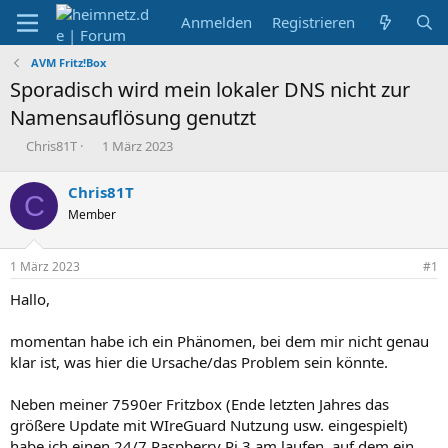
Anmelden
Registrieren
AVM Fritz!Box
Sporadisch wird mein lokaler DNS nicht zur
Namensauflösung genutzt
E
E
Chris81T
1 März 2023
r
r
s
s
Chris81T
C
t
t
Member
e
e
l
l
l
l
1 März 2023
#1
e
t
r
a
Hallo,
m
momentan habe ich ein Phänomen, bei dem mir nicht genau
klar ist, was hier die Ursache/das Problem sein könnte.
Neben meiner 7590er Fritzbox (Ende letzten Jahres das
größere Update mit WIreGuard Nutzung usw. eingespielt)
habe ich einen 24/7 Raspberry Pi 3 am laufen, auf dem ein