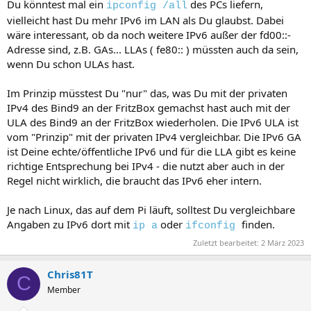
Du könntest mal ein
des PCs liefern,
ipconfig /all
vielleicht hast Du mehr IPv6 im LAN als Du glaubst. Dabei
wäre interessant, ob da noch weitere IPv6 außer der fd00::-
Adresse sind, z.B. GAs... LLAs ( fe80:: ) müssten auch da sein,
wenn Du schon ULAs hast.
Im Prinzip müsstest Du "nur" das, was Du mit der privaten
IPv4 des Bind9 an der FritzBox gemachst hast auch mit der
ULA des Bind9 an der FritzBox wiederholen. Die IPv6 ULA ist
vom "Prinzip" mit der privaten IPv4 vergleichbar. Die IPv6 GA
ist Deine echte/öffentliche IPv6 und für die LLA gibt es keine
richtige Entsprechung bei IPv4 - die nutzt aber auch in der
Regel nicht wirklich, die braucht das IPv6 eher intern.
Je nach Linux, das auf dem Pi läuft, solltest Du vergleichbare
Angaben zu IPv6 dort mit
oder
finden.
ip a
ifconfig
Zuletzt bearbeitet:
2 März 2023
Chris81T
C
Member