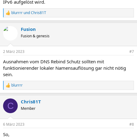
IPv6 aufgelöst wird.
blurrrr
und
Chris81T
R
e
a
Fusion
k
t
Fusion & genesis
i
o
n
2 März 2023
#7
e
n
Ausnahmen vom DNS Rebind Schutz sollten mit
:
funktionierender lokaler Namensauflösung gar nicht nötig
sein.
blurrrr
R
e
a
Chris81T
k
C
t
Member
i
o
n
6 März 2023
#8
e
n
So,
: