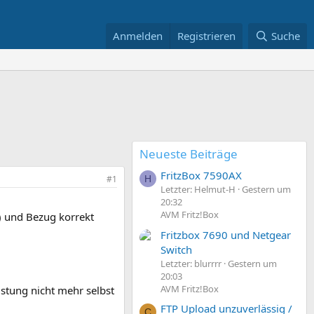
Anmelden
Registrieren
Suche
Neueste Beiträge
FritzBox 7590AX
#1
H
Letzter: Helmut-H
Gestern um
20:32
AVM Fritz!Box
) und Bezug korrekt
Fritzbox 7690 und Netgear
Switch
Letzter: blurrrr
Gestern um
20:03
AVM Fritz!Box
istung nicht mehr selbst
FTP Upload unzuverlässig /
C