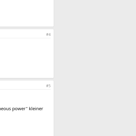
#4
#5
neous power" kleiner