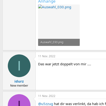
Anhänge
Auswahl_030.png
57,6 KB · Aufrufe: 5
11 Nov. 2022
I
Das war jetzt doppelt von mir ....
idurz
New member
11 Nov. 2022
I
@u5zzug
hat dir was verlinkt, da hab ic