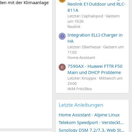
den mit der Klimaanlage
Reolink E1Outdoor und RLC-
811A
Letzter: Cephalopod
Gestern
um 19:26
Reolink
Integration ELLI-Charger in
O
HA
Letzter: Oberhesse
Gestern um
11:02
Home Assistant
7590AX - Huawei FTTR F50
K
Main und DHCP Probleme
Letzter: Knoppix
Mittwoch um
23:00
AVM Fritz!Box
Letzte Anleitungen
Home Assistant - Alpine Linux
Telekom Speedport - Versteckte Konfigurationen
Synology DSM 7.2/7.3, Web Station 4, Webdienst und Webportal erstellen (ehemals vHost)