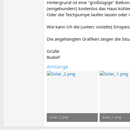
Hintergrund ist eine "großzügige" Balk
(eingebunden!) kostenlos das Haus kühle
Oder die Teichpumpe laufen lassen oder i
Wie kann ich die (unten: violette) Einspei
Die angehängten Grafiken zeigen die Situa
Grüße
Rudolf
Anhänge
Solar_2.png
Solar_1.png
17,8 KB · Aufrufe: 3
15,6 KB · Aufrufe: