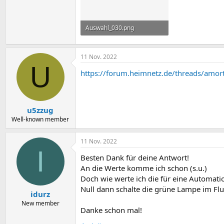
Auswahl_030.png
57,6 KB · Aufrufe: 7
11 Nov. 2022
U
https://forum.heimnetz.de/threads/amor
u5zzug
Well-known member
11 Nov. 2022
I
Besten Dank für deine Antwort!
An die Werte komme ich schon (s.u.)
Doch wie werte ich die für eine Automat
Null dann schalte die grüne Lampe im Flu
idurz
New member
Danke schon mal!