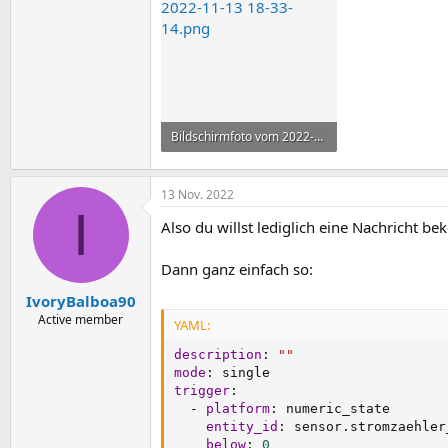
Bildschirmfoto vom 2022-11-13 18-33-14.png
106,3 KB · Aufrufe: 2
13 Nov. 2022
I
Also du willst lediglich eine Nachricht
Dann ganz einfach so:
IvoryBalboa90
Active member
YAML:
description
:
""
mode
:
trigger
:
-
platform
:
 numeric_state

entity_id
:
 sensor.stromzaehler
below
:
0