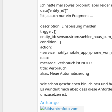
Ich hatte mal sowas probiert, aber leide
data['entity_id']"
Ist ja auch nur ein Fragment ...
description: Einspeisung melden
trigger: []
entity_id: sensor.stromzaehler_haus_sum
condition: []
action:
- service: notify.mobile_app_iphone_von_
data:
message: Verbrauch ist NULL!
title: Verbrauch
alias: Neue Automatisierung
Wie schon geschrieben bin ich neu und 
Es wundert mich aber, dass diese Anforder
umzusetzen ist.
Anhänge