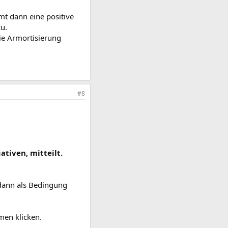
mt dann eine positive
zu.
ie Armortisierung
#8
tiven, mitteilt.
 dann als Bedingung
men klicken.