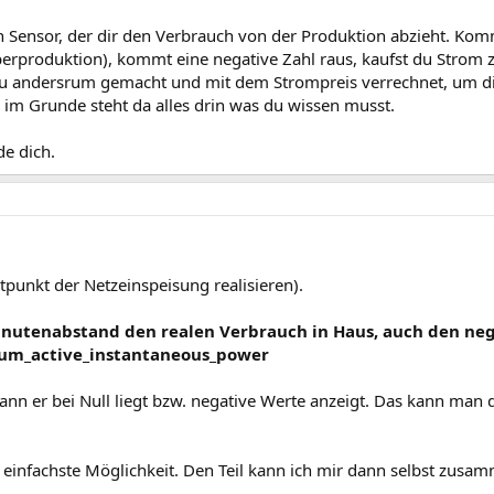
 Sensor, der dir den Verbrauch von der Produktion abzieht. Kom
Überproduktion), kommt eine negative Zahl raus, kaufst du Strom 
nau andersrum gemacht und mit dem Strompreis verrechnet, um d
 im Grunde steht da alles drin was du wissen musst.
e dich.
itpunkt der Netzeinspeisung realisieren).
Minutenabstand den realen Verbrauch in Haus, auch den nega
_sum_active_instantaneous_power
nn er bei Null liegt bzw. negative Werte anzeigt. Das kann man
einfachste Möglichkeit. Den Teil kann ich mir dann selbst zusam