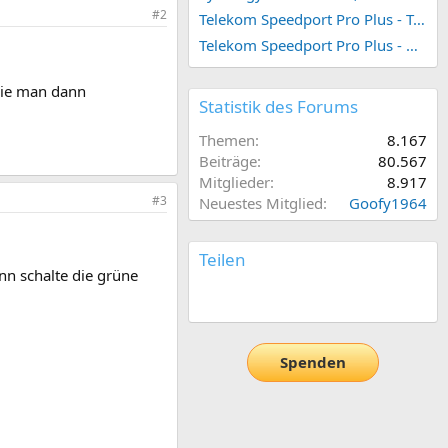
#2
Telekom Speedport Pro Plus - Telefonie einrichten
Telekom Speedport Pro Plus - Netzwerk einrichten
 die man dann
Statistik des Forums
Themen
8.167
Beiträge
80.567
Mitglieder
8.917
#3
Neuestes Mitglied
Goofy1964
Teilen
nn schalte die grüne
E-Mail
Link
Spenden