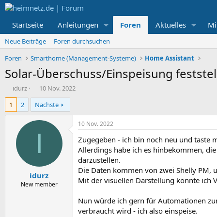
Startseite
Anleitungen
Foren
Aktuelles
Mi
Neue Beiträge
Foren durchsuchen
Foren
Smarthome (Management-Systeme)
Home Assistant
Solar-Überschuss/Einspeisung feststell
E
E
idurz
10 Nov. 2022
r
r
1
2
Nächste
s
s
t
t
e
e
10 Nov. 2022
l
l
I
Zugegeben - ich bin noch neu und taste 
l
l
e
t
Allerdings habe ich es hinbekommen, die 
r
a
darzustellen.
m
Die Daten kommen von zwei Shelly PM, un
idurz
Mit der visuellen Darstellung könnte ich
New member
Nun würde ich gern für Automationen zunä
verbraucht wird - ich also einspeise.