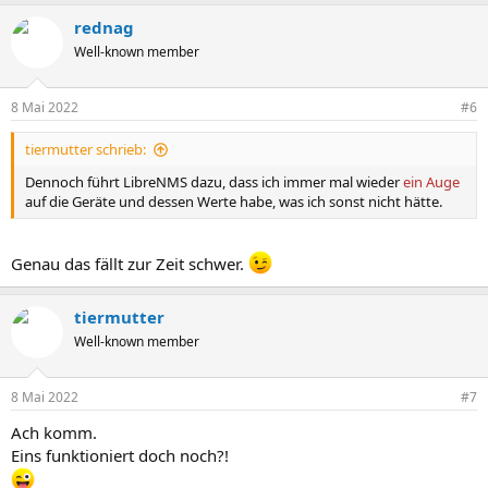
a
rednag
k
t
Well-known member
i
o
n
8 Mai 2022
#6
e
n
tiermutter schrieb:
:
Dennoch führt LibreNMS dazu, dass ich immer mal wieder
ein Auge
auf die Geräte und dessen Werte habe, was ich sonst nicht hätte.
Genau das fällt zur Zeit schwer.
tiermutter
Well-known member
8 Mai 2022
#7
Ach komm.
Eins funktioniert doch noch?!