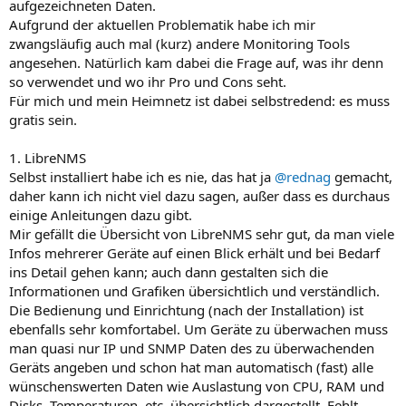
aufgezeichneten Daten.
Aufgrund der aktuellen Problematik habe ich mir
zwangsläufig auch mal (kurz) andere Monitoring Tools
angesehen. Natürlich kam dabei die Frage auf, was ihr denn
so verwendet und wo ihr Pro und Cons seht.
Für mich und mein Heimnetz ist dabei selbstredend: es muss
gratis sein.
1. LibreNMS
Selbst installiert habe ich es nie, das hat ja
@rednag
gemacht,
daher kann ich nicht viel dazu sagen, außer dass es durchaus
einige Anleitungen dazu gibt.
Mir gefällt die Übersicht von LibreNMS sehr gut, da man viele
Infos mehrerer Geräte auf einen Blick erhält und bei Bedarf
ins Detail gehen kann; auch dann gestalten sich die
Informationen und Grafiken übersichtlich und verständlich.
Die Bedienung und Einrichtung (nach der Installation) ist
ebenfalls sehr komfortabel. Um Geräte zu überwachen muss
man quasi nur IP und SNMP Daten des zu überwachenden
Geräts angeben und schon hat man automatisch (fast) alle
wünschenswerten Daten wie Auslastung von CPU, RAM und
Disks, Temperaturen, etc. übersichtlich dargestellt. Fehlt