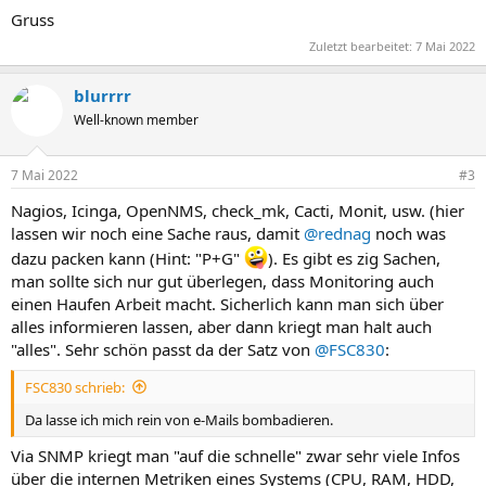
Gruss
Zuletzt bearbeitet:
7 Mai 2022
blurrrr
Well-known member
7 Mai 2022
#3
Nagios, Icinga, OpenNMS, check_mk, Cacti, Monit, usw. (hier
lassen wir noch eine Sache raus, damit
@rednag
noch was
dazu packen kann (Hint: "P+G"
). Es gibt es zig Sachen,
man sollte sich nur gut überlegen, dass Monitoring auch
einen Haufen Arbeit macht. Sicherlich kann man sich über
alles informieren lassen, aber dann kriegt man halt auch
"alles". Sehr schön passt da der Satz von
@FSC830
:
FSC830 schrieb:
Da lasse ich mich rein von e-Mails bombadieren.
Via SNMP kriegt man "auf die schnelle" zwar sehr viele Infos
über die internen Metriken eines Systems (CPU, RAM, HDD,