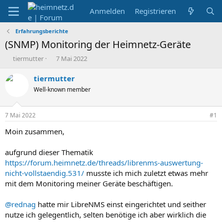
Anmelden
Registrieren
Erfahrungsberichte
(SNMP) Monitoring der Heimnetz-Geräte
E
E
tiermutter
7 Mai 2022
r
r
s
s
tiermutter
t
t
Well-known member
e
e
l
l
l
l
7 Mai 2022
#1
e
t
r
a
Moin zusammen,
m
aufgrund dieser Thematik
https://forum.heimnetz.de/threads/librenms-auswertung-
nicht-vollstaendig.531/
musste ich mich zuletzt etwas mehr
mit dem Monitoring meiner Geräte beschäftigen.
@rednag
hatte mir LibreNMS einst eingerichtet und seither
nutze ich gelegentlich, selten benötige ich aber wirklich die