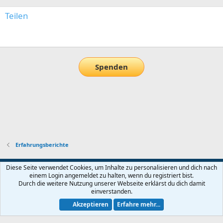
Teilen
E-Mail
Link
Spenden
Erfahrungsberichte
Default-Theme
Diese Seite verwendet Cookies, um Inhalte zu personalisieren und dich nach
einem Login angemeldet zu halten, wenn du registriert bist.
Nutzungsbedingungen
Datenschutz
Hilfe und Impressum
Start
Durch die weitere Nutzung unserer Webseite erklärst du dich damit
R
einverstanden.
S
S
Akzeptieren
Erfahre mehr...
®
Community platform by XenForo
© 2010-2026 XenForo Ltd.