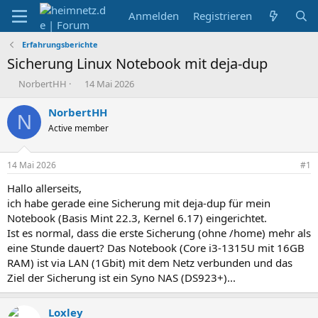
Anmelden
Registrieren
Erfahrungsberichte
Sicherung Linux Notebook mit deja-dup
E
E
NorbertHH
14 Mai 2026
r
r
s
s
NorbertHH
N
t
t
Active member
e
e
l
l
l
l
14 Mai 2026
#1
e
t
r
a
Hallo allerseits,
m
ich habe gerade eine Sicherung mit deja-dup für mein
Notebook (Basis Mint 22.3, Kernel 6.17) eingerichtet.
Ist es normal, dass die erste Sicherung (ohne /home) mehr als
eine Stunde dauert? Das Notebook (Core i3-1315U mit 16GB
RAM) ist via LAN (1Gbit) mit dem Netz verbunden und das
Ziel der Sicherung ist ein Syno NAS (DS923+)...
Loxley