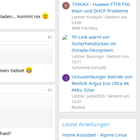
7590AX - Huawei FTTR F50
K
Main und DHCP Probleme
eladen... kommt nix
Letzter: Knoppix
Gestern um
23:00
AVM Fritz!Box
TP-Link warnt vor
#2
Sicherheitslücken im
Omada-Ökosystem
Letzter: Barungar
Gestern um
15:11
Sicherheit (virtuell)
t mein Gebiet
Unzuverlässiger Betrieb von
J
Reolink Argus Eco Ultra 4K
Akku Solar
#3
Letzter: JanJa2026
Gestern um
14:37
Reolink
Letzte Anleitungen
 hast?
Home Assistant - Alpine Linux