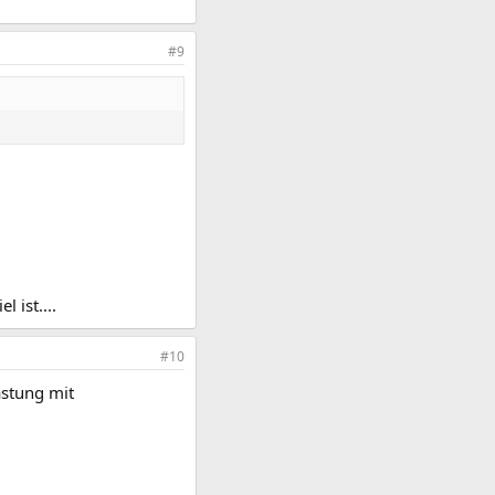
#9
 ist....
#10
astung mit