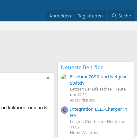
Anmelden
Registrieren
Suche
Neueste Beiträge
Fritzbox 7690 und Netgear
#1
Switch
Letzter: Der Eifelsachse
Heute
um 14:22
AVM Fritz!Box
end kalibriert und an N
Integration ELLI-Charger in
O
HA
Letzter: Oberhesse
Heute um
11:02
Home Assistant