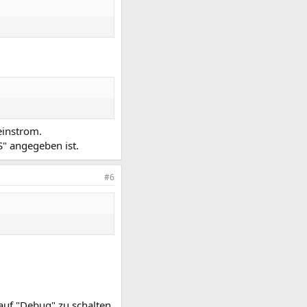
einstrom.
" angegeben ist.
#6
auf "Debug" zu schalten