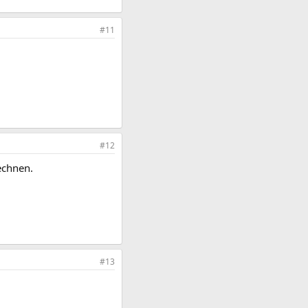
#11
#12
rechnen.
#13