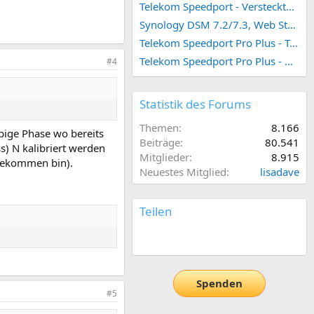
Telekom Speedport - Versteckte Konfigurationen
Synology DSM 7.2/7.3, Web Station 4, Webdienst und Webportal erstellen (ehemals vHost)
Telekom Speedport Pro Plus - Telefonie einrichten
Telekom Speedport Pro Plus - Netzwerk einrichten
#4
Statistik des Forums
Themen
8.166
bige Phase wo bereits
Beiträge
80.541
s) N kalibriert werden
Mitglieder
8.915
ngekommen bin).
Neuestes Mitglied
lisadave
Teilen
E-Mail
Link
Spenden
#5