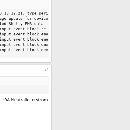
0.13.12.21, type=periodic(30), options={11: b's', 3332: 
age update for device id D6E85C

ed Shelly EM3 data

nput event block relay_0

nput event block emeter_0

nput event block emeter_1

nput event block emeter_2

input event block device
#8
 10A Neutralleiterstrom