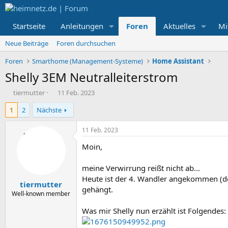
Startseite
Anleitungen
Foren
Aktuelles
Mi
Neue Beiträge
Foren durchsuchen
Foren
Smarthome (Management-Systeme)
Home Assistant
Shelly 3EM Neutralleiterstrom
E
E
tiermutter
11 Feb. 2023
r
r
1
2
Nächste
s
s
t
t
e
e
11 Feb. 2023
l
l
Moin,
l
l
e
t
r
a
meine Verwirrung reißt nicht ab...
m
Heute ist der 4. Wandler angekommen (den
tiermutter
gehängt.
Well-known member
Was mir Shelly nun erzählt ist Folgendes: