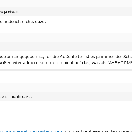
zu ja etwas.
finde ich nichts dazu.
kstrom angegeben ist, für die Außenleiter ist es ja immer der Sch
Außenleiter addiere komme ich nicht auf das, was als "A+B+C RMS
e ich nichts dazu.
nt.io/integrations/system_log/
, um das Log-Level mal temporär 