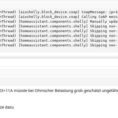
nThread) [aioshelly.block_device.coap] CoapMessage: ip=1
nThread) [aioshelly.block_device.coap] Calling CoAP mess
nThread) [homeassistant.components.shelly] Manually updat
nThread) [homeassistant.components.shelly] Skipping non-i
nThread) [homeassistant.components.shelly] Skipping non-i
nThread) [homeassistant.components.shelly] Skipping non-i
nThread) [homeassistant.components.shelly] Skipping non-i
nThread) [homeassistant.components.shelly] Skipping non-
 I3=11A müsste bei Ohmscher Belastung grob geschätzt ungefähr
zze dazu