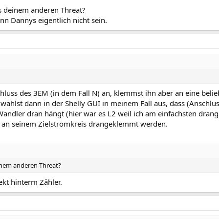
s deinem anderen Threat?
ann Dannys eigentlich nicht sein.
luss des 3EM (in dem Fall N) an, klemmst ihn aber an eine belie
ählst dann in der Shelly GUI in meinem Fall aus, dass (Anschlus
Wandler dran hängt (hier war es L2 weil ich am einfachsten dra
r an seinem Zielstromkreis drangeklemmt werden.
inem anderen Threat?
ekt hinterm Zähler.