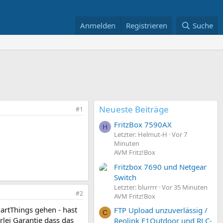
Anmelden
Registrieren
Suche
Neueste Beiträge
#1
FritzBox 7590AX
H
Letzter: Helmut-H
Vor 7
Minuten
AVM Fritz!Box
Fritzbox 7690 und Netgear
Switch
Letzter: blurrrr
Vor 35 Minuten
#2
AVM Fritz!Box
artThings gehen - hast
FTP Upload unzuverlässig /
C
lei Garantie dass das
Reolink E1Outdoor und RLC-