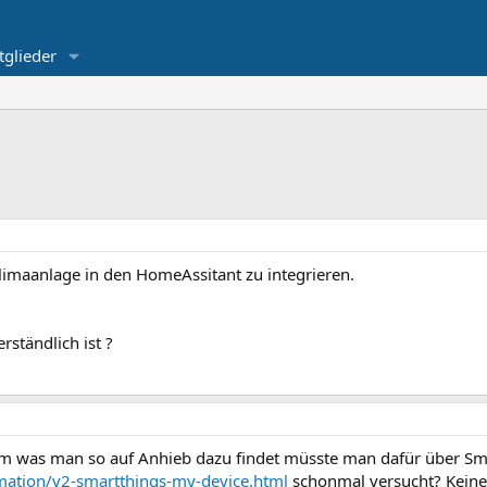
tglieder
imaanlage in den HomeAssitant zu integrieren.
rständlich ist ?
llem was man so auf Anhieb dazu findet müsste man dafür über Sm
mation/v2-smartthings-my-device.html
schonmal versucht? Keiner