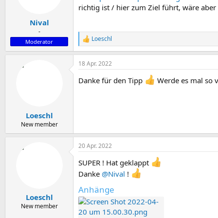
richtig ist / hier zum Ziel führt, wäre abe
Nival
-
Loeschl
R
Moderator
e
a
18 Apr. 2022
k
t
Danke für den Tipp
Werde es mal so 
i
o
n
e
n
Loeschl
:
New member
20 Apr. 2022
SUPER ! Hat geklappt
Danke
@Nival
!
Anhänge
Loeschl
New member