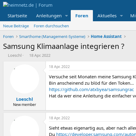
Startseite
Anleitungen
Foren
Aktuelles
Mi
Neue Beiträge
Foren durchsuchen
Foren
Smarthome (Management-Systeme)
Home Assistant
Samsung Klimaanlage integrieren ?
E
E
Loeschl
18 Apr. 2022
r
r
s
s
18 Apr. 2022
t
t
Versuche seit Monaten meine Samsung Kl
e
e
l
l
Bin anscheinend zu blöd für den Token...
l
l
https://github.com/atxbyea/samsungrac
e
t
Hat da wer eine Anleitung die einfacher ve
Loeschl
r
a
m
New member
18 Apr. 2022
Sieht etwas eigenartig aus, aber nach a
Du
https://developer.samsung.com/auto