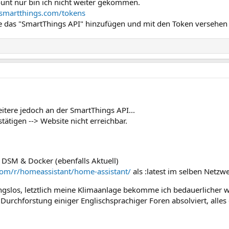
count nur bin ich nicht weiter gekommen.
.smartthings.com/tokens
ste das "SmartThings API" hinzufügen und mit den Token versehen
itere jedoch an der SmartThings API...
tätigen --> Website nicht erreichbar.
 DSM & Docker (ebenfalls Aktuell)
.com/r/homeassistant/home-assistant/
als :latest im selben Netzwer
ibungslos, letztlich meine Klimaanlage bekomme ich bedauerlicher w
Durchforstung einiger Englischsprachiger Foren absolviert, alles 