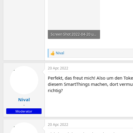
Screen Shot 2022-04-20 um 15.00.30.png
844,4 KB · Aufrufe: 13
Nival
R
e
a
20 Apr. 2022
k
t
Perfekt, das freut mich! Also um den Tok
i
o
diesem SmartThings machen, dort vermutl
n
richtig?
e
n
Nival
:
-
Moderator
20 Apr. 2022