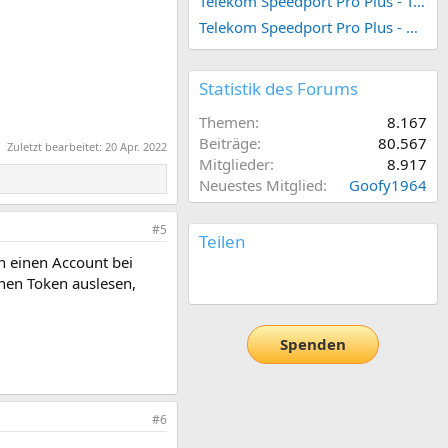
Telekom Speedport Pro Plus - Telefonie einrichten
Telekom Speedport Pro Plus - Netzwerk einrichten
Statistik des Forums
Themen
8.167
Beiträge
80.567
Zuletzt bearbeitet:
20 Apr. 2022
Mitglieder
8.917
Neuestes Mitglied
Goofy1964
#5
Teilen
h einen Account bei
E-Mail
Link
nen Token auslesen,
Spenden
#6