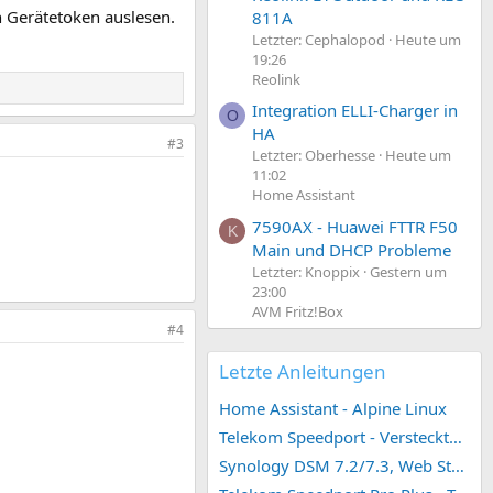
in Gerätetoken auslesen.
811A
Letzter: Cephalopod
Heute um
19:26
Reolink
Integration ELLI-Charger in
O
HA
#3
Letzter: Oberhesse
Heute um
11:02
Home Assistant
7590AX - Huawei FTTR F50
K
Main und DHCP Probleme
Letzter: Knoppix
Gestern um
23:00
AVM Fritz!Box
#4
Letzte Anleitungen
Home Assistant - Alpine Linux
Telekom Speedport - Versteckte Konfigurationen
Synology DSM 7.2/7.3, Web Station 4, Webdienst und Webportal erstellen (ehemals vHost)