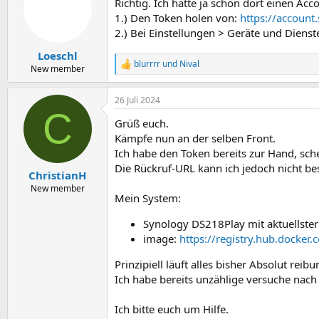
Richtig. Ich hatte ja schon dort einen Ac
1.) Den Token holen von:
https://account
2.) Bei Einstellungen > Geräte und Dien
Loeschl
blurrrr
und
Nival
R
New member
e
a
26 Juli 2024
k
C
t
Grüß euch.
i
o
Kämpfe nun an der selben Front.
n
Ich habe den Token bereits zur Hand, sche
e
Die Rückruf-URL kann ich jedoch nicht bes
n
ChristianH
:
New member
Mein System:
Synology DS218Play mit aktuellster
image:
https://registry.hub.docker
Prinzipiell läuft alles bisher Absolut re
Ich habe bereits unzählige versuche nach 
Ich bitte euch um Hilfe.