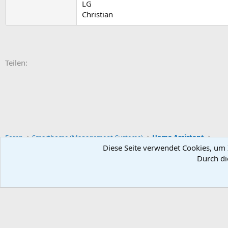
LG
Christian
E-Mail
Link
Teilen:
Foren
Smarthome (Management-Systeme)
Home Assistant
Diese Seite verwendet Cookies, um I
Durch di
Default-Theme