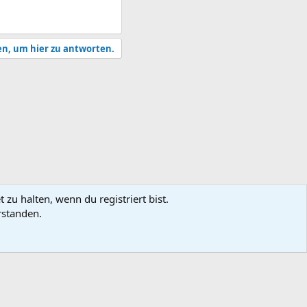
en, um hier zu antworten.
zu halten, wenn du registriert bist.
rstanden.
utzungsbedingungen
Datenschutz
Hilfe und Impressum
Start
R
S
S