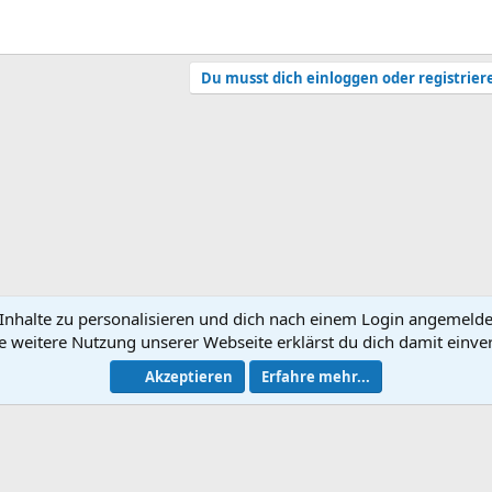
Du musst dich einloggen oder registrier
nhalte zu personalisieren und dich nach einem Login angemeldet 
e weitere Nutzung unserer Webseite erklärst du dich damit einve
N
Akzeptieren
Erfahre mehr...
®
Community platform by XenForo
© 2010-2026 XenForo Ltd.