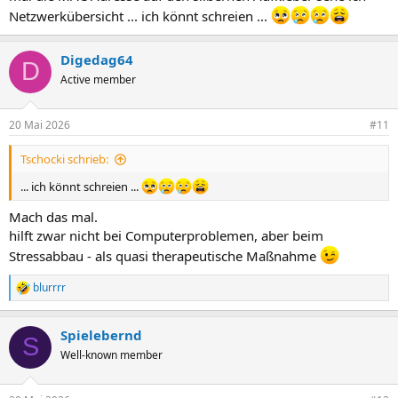
Netzwerkübersicht ... ich könnt schreien ...
Digedag64
D
Active member
20 Mai 2026
#11
Tschocki schrieb:
... ich könnt schreien ...
Mach das mal.
hilft zwar nicht bei Computerproblemen, aber beim
Stressabbau - als quasi therapeutische Maßnahme
blurrrr
R
e
a
Spielebernd
k
S
t
Well-known member
i
o
n