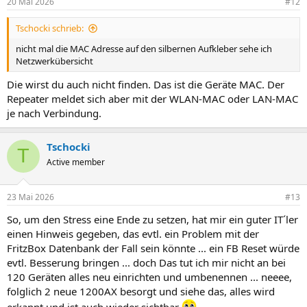
20 Mai 2026
#12
e
n
Tschocki schrieb:
:
nicht mal die MAC Adresse auf den silbernen Aufkleber sehe ich
Netzwerkübersicht
Die wirst du auch nicht finden. Das ist die Geräte MAC. Der
Repeater meldet sich aber mit der WLAN-MAC oder LAN-MAC
je nach Verbindung.
Tschocki
T
Active member
23 Mai 2026
#13
So, um den Stress eine Ende zu setzen, hat mir ein guter IT´ler
einen Hinweis gegeben, das evtl. ein Problem mit der
FritzBox Datenbank der Fall sein könnte ... ein FB Reset würde
evtl. Besserung bringen ... doch Das tut ich mir nicht an bei
120 Geräten alles neu einrichten und umbenennen ... neeee,
folglich 2 neue 1200AX besorgt und siehe das, alles wird