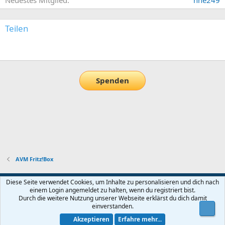
Teilen
E-Mail
Link
Spenden
AVM Fritz!Box
Default-Theme
Diese Seite verwendet Cookies, um Inhalte zu personalisieren und dich nach
einem Login angemeldet zu halten, wenn du registriert bist.
Nutzungsbedingungen
Datenschutz
Hilfe und Impressum
Start
Durch die weitere Nutzung unserer Webseite erklärst du dich damit
R
einverstanden.
Obe
S
S
Akzeptieren
Erfahre mehr...
®
Community platform by XenForo
© 2010-2026 XenForo Ltd.