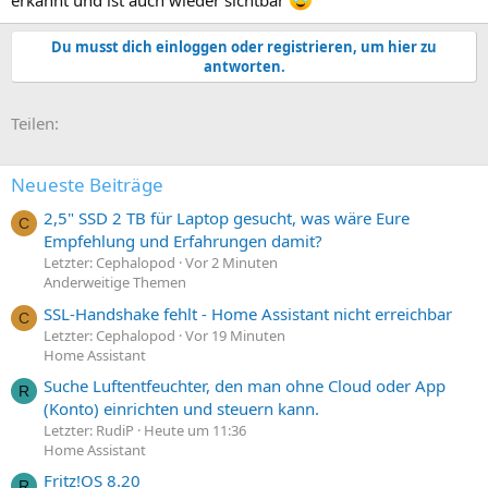
erkannt und ist auch wieder sichtbar
Du musst dich einloggen oder registrieren, um hier zu
antworten.
E-Mail
Link
Teilen:
Neueste Beiträge
2,5" SSD 2 TB für Laptop gesucht, was wäre Eure
C
Empfehlung und Erfahrungen damit?
Letzter: Cephalopod
Vor 2 Minuten
Anderweitige Themen
SSL-Handshake fehlt - Home Assistant nicht erreichbar
C
Letzter: Cephalopod
Vor 19 Minuten
Home Assistant
Suche Luftentfeuchter, den man ohne Cloud oder App
R
(Konto) einrichten und steuern kann.
Letzter: RudiP
Heute um 11:36
Home Assistant
Fritz!OS 8.20
R