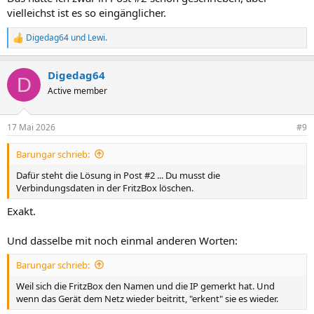
vielleichst ist es so eingänglicher.
Digedag64
und
Lewi.
R
e
a
Digedag64
k
D
t
Active member
i
o
n
17 Mai 2026
#9
e
n
Barungar schrieb:
:
Dafür steht die Lösung in Post #2 ... Du musst die
Verbindungsdaten in der FritzBox löschen.
Exakt.
Und dasselbe mit noch einmal anderen Worten:
Barungar schrieb:
Weil sich die FritzBox den Namen und die IP gemerkt hat. Und
wenn das Gerät dem Netz wieder beitritt, "erkent" sie es wieder.