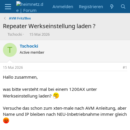
Anmelden
Registrieren
AVM Fritz!Box
Repeater Werkseinstellung laden ?
E
E
Tschocki
15 Mai 2026
r
r
s
s
Tschocki
T
t
t
Active member
e
e
l
l
l
l
15 Mai 2026
#1
e
t
r
a
Hallo zusammen,
m
was bitte versteht mal bei einem 1200AX unter
Werkseinstellung laden?
Versuche das schon zum xten-male nach AVM Anleitung, aber
Name und IP bleiben nach NEU-Inbetriebnahme immer gleich