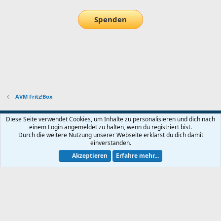
Spenden
AVM Fritz!Box
Default-Theme
Diese Seite verwendet Cookies, um Inhalte zu personalisieren und dich nach
einem Login angemeldet zu halten, wenn du registriert bist.
Nutzungsbedingungen
Datenschutz
Hilfe und Impressum
Start
Durch die weitere Nutzung unserer Webseite erklärst du dich damit
R
einverstanden.
S
S
Akzeptieren
Erfahre mehr...
®
Community platform by XenForo
© 2010-2026 XenForo Ltd.