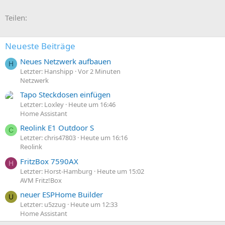
E-Mail
Link
Teilen:
Neueste Beiträge
Neues Netzwerk aufbauen
H
Letzter: Hanshipp
Vor 2 Minuten
Netzwerk
Tapo Steckdosen einfügen
Letzter: Loxley
Heute um 16:46
Home Assistant
Reolink E1 Outdoor S
C
Letzter: chris47803
Heute um 16:16
Reolink
FritzBox 7590AX
H
Letzter: Horst-Hamburg
Heute um 15:02
AVM Fritz!Box
neuer ESPHome Builder
U
Letzter: u5zzug
Heute um 12:33
Home Assistant