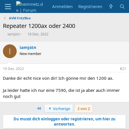
Anmelden
Registrieren
AVM Fritz!Box
Repeater 1200ax oder 2400
E
E
iamjstn
18 Dez. 2022
r
r
s
s
iamjstn
I
t
t
New member
e
e
l
l
l
l
19 Dez. 2022
#21
e
t
r
a
Danke dir echt nice von dir! Ich gönne mir den 1200 ax.
m
Ja leider hatte ich nur eine 7590, die ist ja aber auch immer
noch gut
Erste
Vorherige
2 von 2
Du musst dich einloggen oder registrieren, um hier zu
antworten.