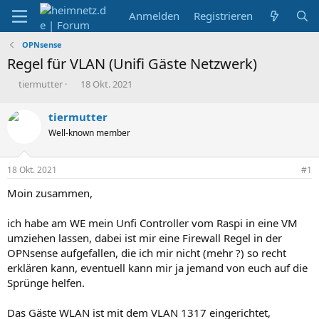
Anmelden
Registrieren
OPNsense
Regel für VLAN (Unifi Gäste Netzwerk)
E
E
tiermutter
18 Okt. 2021
r
r
s
s
tiermutter
t
t
Well-known member
e
e
l
l
l
l
18 Okt. 2021
#1
e
t
r
a
Moin zusammen,
m
ich habe am WE mein Unfi Controller vom Raspi in eine VM
umziehen lassen, dabei ist mir eine Firewall Regel in der
OPNsense aufgefallen, die ich mir nicht (mehr ?) so recht
erklären kann, eventuell kann mir ja jemand von euch auf die
Sprünge helfen.
Das Gäste WLAN ist mit dem VLAN 1317 eingerichtet,