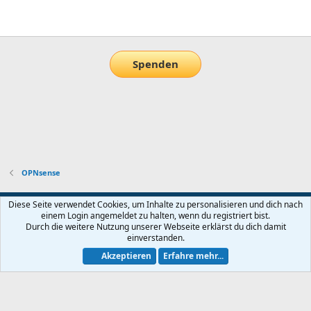
E-Mail
Link
Spenden
OPNsense
Default-Theme
Diese Seite verwendet Cookies, um Inhalte zu personalisieren und dich nach
einem Login angemeldet zu halten, wenn du registriert bist.
Nutzungsbedingungen
Datenschutz
Hilfe und Impressum
Start
Durch die weitere Nutzung unserer Webseite erklärst du dich damit
R
einverstanden.
S
S
Akzeptieren
Erfahre mehr...
®
Community platform by XenForo
© 2010-2026 XenForo Ltd.