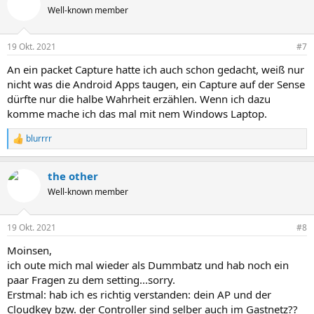
Well-known member
19 Okt. 2021
#7
An ein packet Capture hatte ich auch schon gedacht, weiß nur
nicht was die Android Apps taugen, ein Capture auf der Sense
dürfte nur die halbe Wahrheit erzählen. Wenn ich dazu
komme mache ich das mal mit nem Windows Laptop.
blurrrr
R
e
a
the other
k
t
Well-known member
i
o
n
19 Okt. 2021
#8
e
n
Moinsen,
:
ich oute mich mal wieder als Dummbatz und hab noch ein
paar Fragen zu dem setting...sorry.
Erstmal: hab ich es richtig verstanden: dein AP und der
Cloudkey bzw. der Controller sind selber auch im Gastnetz??