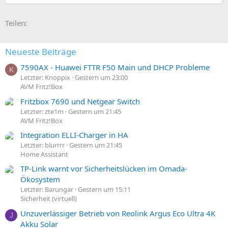
E-Mail
Link
Teilen:
Neueste Beiträge
7590AX - Huawei FTTR F50 Main und DHCP Probleme
K
Letzter: Knoppix
Gestern um 23:00
AVM Fritz!Box
Fritzbox 7690 und Netgear Switch
Letzter: zte1m
Gestern um 21:45
AVM Fritz!Box
Integration ELLI-Charger in HA
Letzter: blurrrr
Gestern um 21:45
Home Assistant
TP-Link warnt vor Sicherheitslücken im Omada-
Ökosystem
Letzter: Barungar
Gestern um 15:11
Sicherheit (virtuell)
Unzuverlässiger Betrieb von Reolink Argus Eco Ultra 4K
J
Akku Solar