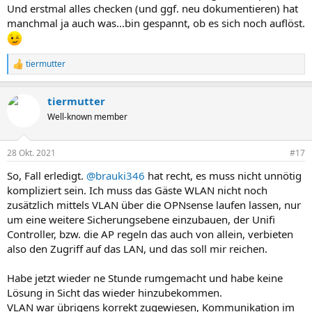
Und erstmal alles checken (und ggf. neu dokumentieren) hat
manchmal ja auch was...bin gespannt, ob es sich noch auflöst.
tiermutter
R
e
a
tiermutter
k
t
Well-known member
i
o
n
28 Okt. 2021
#17
e
n
So, Fall erledigt.
@brauki346
hat recht, es muss nicht unnötig
:
kompliziert sein. Ich muss das Gäste WLAN nicht noch
zusätzlich mittels VLAN über die OPNsense laufen lassen, nur
um eine weitere Sicherungsebene einzubauen, der Unifi
Controller, bzw. die AP regeln das auch von allein, verbieten
also den Zugriff auf das LAN, und das soll mir reichen.
Habe jetzt wieder ne Stunde rumgemacht und habe keine
Lösung in Sicht das wieder hinzubekommen.
VLAN war übrigens korrekt zugewiesen, Kommunikation im