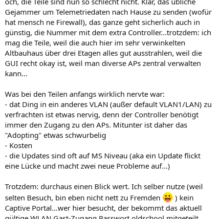
och, die Teile sind nun so schlecht nicht. Klar, das übliche
Gejammer um Telemetriedaten nach Hause zu senden (wofür
hat mensch ne Firewall), das ganze geht sicherlich auch in
günstig, die Nummer mit dem extra Controller...trotzdem: ich
mag die Teile, weil die auch hier im sehr verwinkelten
Altbauhaus über drei Etagen alles gut ausstrahlen, weil die
GUI recht okay ist, weil man diverse APs zentral verwalten
kann...
Was bei den Teilen anfangs wirklich nervte war:
- dat Ding in ein anderes VLAN (außer default VLAN1/LAN) zu
verfrachten ist etwas nervig, denn der Controller benötigt
immer den Zugang zu den APs. Mitunter ist daher das
"Adopting" etwas schwurbelig
- Kosten
- die Updates sind oft auf MS Niveau (aka ein Update flickt
eine Lücke und macht zwei neue Probleme auf...)
Trotzdem: durchaus einen Blick wert. Ich selber nutze (weil
selten Besuch, bin eben nicht nett zu Fremden
) kein
Captive Portal...wer hier besucht, der bekommt das aktuell
gültige WLAN Gast-Zugang Passwort oldschool mitgeteilt.