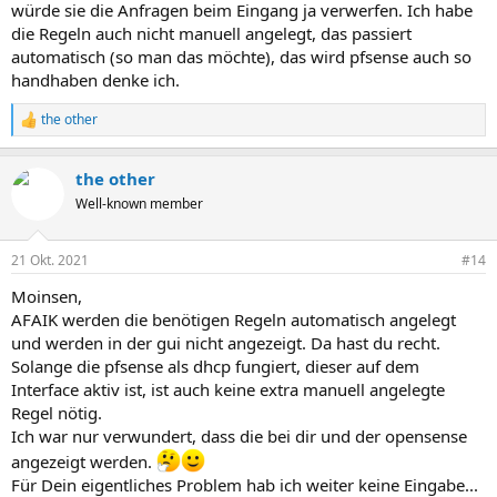
würde sie die Anfragen beim Eingang ja verwerfen. Ich habe
die Regeln auch nicht manuell angelegt, das passiert
automatisch (so man das möchte), das wird pfsense auch so
handhaben denke ich.
the other
R
e
a
the other
k
t
Well-known member
i
o
n
21 Okt. 2021
#14
e
n
Moinsen,
:
AFAIK werden die benötigen Regeln automatisch angelegt
und werden in der gui nicht angezeigt. Da hast du recht.
Solange die pfsense als dhcp fungiert, dieser auf dem
Interface aktiv ist, ist auch keine extra manuell angelegte
Regel nötig.
Ich war nur verwundert, dass die bei dir und der opensense
angezeigt werden.
Für Dein eigentliches Problem hab ich weiter keine Eingabe...