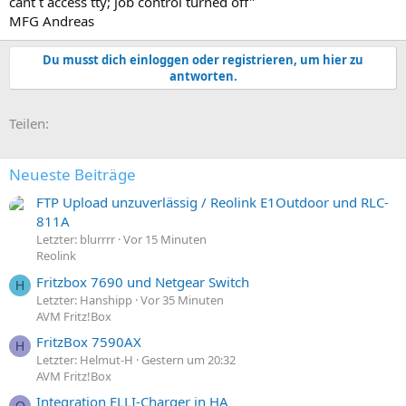
cant`t access tty; job control turned off"
MFG Andreas
Du musst dich einloggen oder registrieren, um hier zu
antworten.
E-Mail
Link
Teilen:
Neueste Beiträge
FTP Upload unzuverlässig / Reolink E1Outdoor und RLC-
811A
Letzter: blurrrr
Vor 15 Minuten
Reolink
Fritzbox 7690 und Netgear Switch
H
Letzter: Hanshipp
Vor 35 Minuten
AVM Fritz!Box
FritzBox 7590AX
H
Letzter: Helmut-H
Gestern um 20:32
AVM Fritz!Box
Integration ELLI-Charger in HA
O