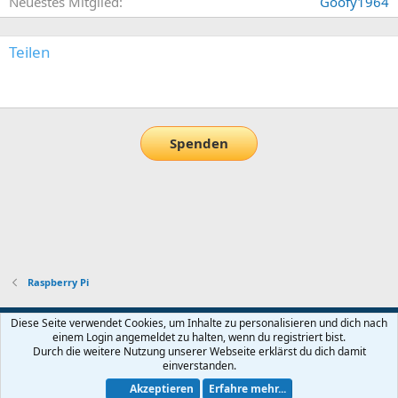
Neuestes Mitglied
Goofy1964
Teilen
E-Mail
Link
Spenden
Raspberry Pi
Default-Theme
Diese Seite verwendet Cookies, um Inhalte zu personalisieren und dich nach
einem Login angemeldet zu halten, wenn du registriert bist.
Nutzungsbedingungen
Datenschutz
Hilfe und Impressum
Start
Durch die weitere Nutzung unserer Webseite erklärst du dich damit
R
einverstanden.
S
S
Akzeptieren
Erfahre mehr...
®
Community platform by XenForo
© 2010-2026 XenForo Ltd.