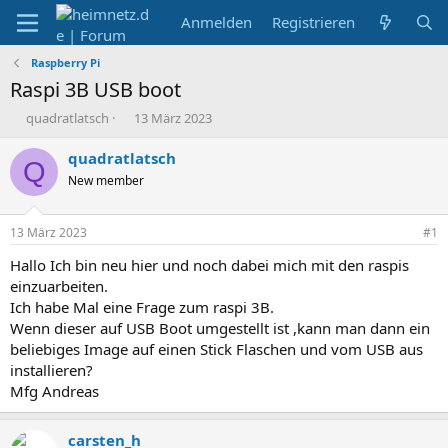
Anmelden
Registrieren
Raspberry Pi
Raspi 3B USB boot
E
E
quadratlatsch
13 März 2023
r
r
s
s
quadratlatsch
Q
t
t
New member
e
e
l
l
l
l
13 März 2023
#1
e
t
r
a
Hallo Ich bin neu hier und noch dabei mich mit den raspis
m
einzuarbeiten.
Ich habe Mal eine Frage zum raspi 3B.
Wenn dieser auf USB Boot umgestellt ist ,kann man dann ein
beliebiges Image auf einen Stick Flaschen und vom USB aus
installieren?
Mfg Andreas
carsten_h