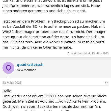
Danke für die schnelle Antwort. Es ist ein Pi3 B ohne plus !
Jetzt funktioniert es, wahrscheinlich lag es am stick. Habe
einen anderen genommen und siehe da ,es geht.
Jetzt bin an dem Problem, ein Backup von sd zu machen um
es bei Ausfall der SD karte auf eine neue zu packen. Hab mit
Win32 disk imager probiert aber das funzt nicht. Der imager
erzeugt nur eine Partition auf der Karte . Es handelt sich um
das OS eines zero. Also die kopier funktion im rasbian nutzt
mir nichts ,da ich keine Oberfläche habe.
Zuletzt bearbeitet:
13 März 2023
quadratlatsch
Q
New member
23 März 2023
#4
Hallo
Und wieder geht nix am USB ! Habe nun schon diverse Sticks
getestet. Mein Ziel ist Volumio ....von SD Karte kein Problem.
Doch wenn ich vom Stick starten möchte ,kommt nur "sh: