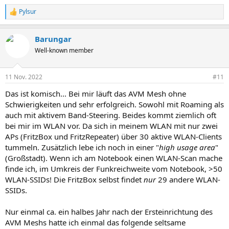
Pylsur
R
e
a
Barungar
k
t
Well-known member
i
o
n
11 Nov. 2022
#11
e
n
Das ist komisch... Bei mir läuft das AVM Mesh ohne
:
Schwierigkeiten und sehr erfolgreich. Sowohl mit Roaming als
auch mit aktivem Band-Steering. Beides kommt ziemlich oft
bei mir im WLAN vor. Da sich in meinem WLAN mit nur zwei
APs (FritzBox und FritzRepeater) über 30 aktive WLAN-Clients
tummeln. Zusätzlich lebe ich noch in einer "
high usage area
"
(Großstadt). Wenn ich am Notebook einen WLAN-Scan mache
finde ich, im Umkreis der Funkreichweite vom Notebook, >50
WLAN-SSIDs! Die FritzBox selbst findet
nur
29 andere WLAN-
SSIDs.
Nur einmal ca. ein halbes Jahr nach der Ersteinrichtung des
AVM Meshs hatte ich einmal das folgende seltsame