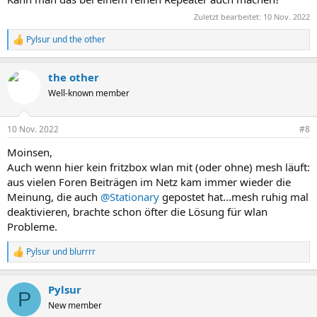
Zuletzt bearbeitet:
10 Nov. 2022
Pylsur
und
the other
R
e
a
the other
k
t
Well-known member
i
o
n
10 Nov. 2022
#8
e
n
Moinsen,
:
Auch wenn hier kein fritzbox wlan mit (oder ohne) mesh läuft:
aus vielen Foren Beiträgen im Netz kam immer wieder die
Meinung, die auch
@Stationary
gepostet hat...mesh ruhig mal
deaktivieren, brachte schon öfter die Lösung für wlan
Probleme.
Pylsur
und
blurrrr
R
e
a
Pylsur
k
P
t
New member
i