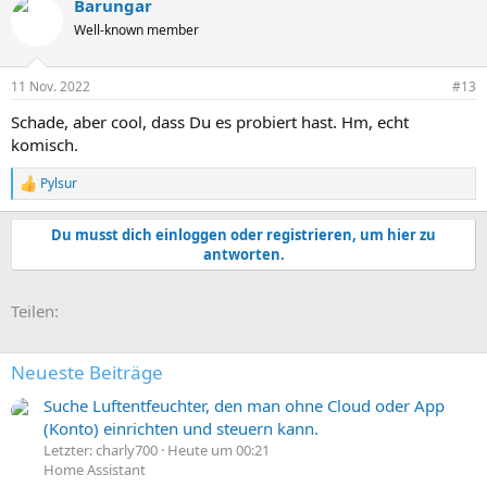
Barungar
k
t
Well-known member
i
o
n
11 Nov. 2022
#13
e
n
Schade, aber cool, dass Du es probiert hast. Hm, echt
:
komisch.
Pylsur
R
e
a
Du musst dich einloggen oder registrieren, um hier zu
k
antworten.
t
i
o
E-Mail
Link
Teilen:
n
e
n
:
Neueste Beiträge
Suche Luftentfeuchter, den man ohne Cloud oder App
(Konto) einrichten und steuern kann.
Letzter: charly700
Heute um 00:21
Home Assistant