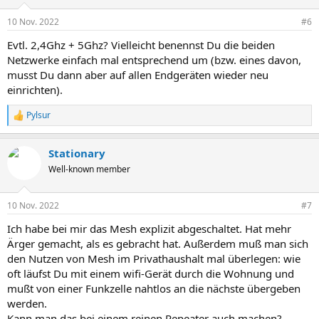
10 Nov. 2022
#6
Evtl. 2,4Ghz + 5Ghz? Vielleicht benennst Du die beiden
Netzwerke einfach mal entsprechend um (bzw. eines davon,
musst Du dann aber auf allen Endgeräten wieder neu
einrichten).
Pylsur
R
e
a
Stationary
k
t
Well-known member
i
o
n
10 Nov. 2022
#7
e
n
Ich habe bei mir das Mesh explizit abgeschaltet. Hat mehr
:
Ärger gemacht, als es gebracht hat. Außerdem muß man sich
den Nutzen von Mesh im Privathaushalt mal überlegen: wie
oft läufst Du mit einem wifi-Gerät durch die Wohnung und
mußt von einer Funkzelle nahtlos an die nächste übergeben
werden.
Kann man das bei einem reinen Repeater auch machen?