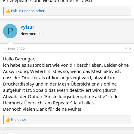
FritzRepeaters und Neuaufnahme ins Mesh
Pylsur
und
the other
R
e
a
Pylsur
k
P
t
New member
i
o
n
11 Nov. 2022
#12
e
n
Hallo Barungar,
:
ich habe es ausprobiert wie von dir beschrieben. Leider ohne
Auswirkung. Weiterhin ist es so, wenn das Mesh aktiv ist,
dass der Drucker als offline angezeigt wird, obwohl im
Druckerdisplay und in der Mesh-Übersicht er als online
aufgeführt ist. Sobald das Mesh deaktiviert wird (durch
Abwahl der Option "Einstellungsübernahme aktiv" in der
Heimnetz-Übersicht am Repeater) läuft alles.
Dennoch vielen Dank für deine Mühe!
the other
R
e
a