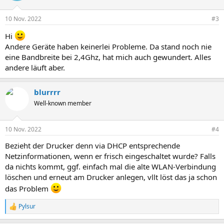
o
n
10 Nov. 2022
#3
e
n
Hi
:
Andere Geräte haben keinerlei Probleme. Da stand noch nie
eine Bandbreite bei 2,4Ghz, hat mich auch gewundert. Alles
andere läuft aber.
blurrrr
Well-known member
10 Nov. 2022
#4
Bezieht der Drucker denn via DHCP entsprechende
Netzinformationen, wenn er frisch eingeschaltet wurde? Falls
da nichts kommt, ggf. einfach mal die alte WLAN-Verbindung
löschen und erneut am Drucker anlegen, vllt löst das ja schon
das Problem
Pylsur
R
e