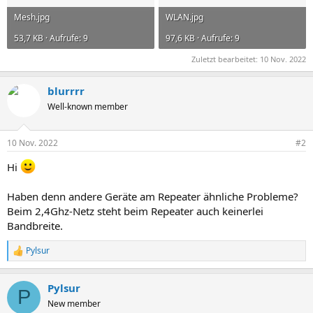
Mesh.jpg
WLAN.jpg
53,7 KB · Aufrufe: 9
97,6 KB · Aufrufe: 9
Zuletzt bearbeitet:
10 Nov. 2022
blurrrr
Well-known member
10 Nov. 2022
#2
Hi
Haben denn andere Geräte am Repeater ähnliche Probleme?
Beim 2,4Ghz-Netz steht beim Repeater auch keinerlei
Bandbreite.
Pylsur
R
e
a
Pylsur
k
P
t
New member
i