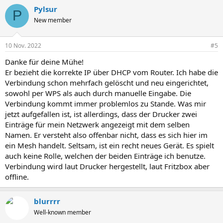
a
Pylsur
k
P
t
New member
i
o
n
10 Nov. 2022
#5
e
n
Danke für deine Mühe!
:
Er bezieht die korrekte IP über DHCP vom Router. Ich habe die
Verbindung schon mehrfach gelöscht und neu eingerichtet,
sowohl per WPS als auch durch manuelle Eingabe. Die
Verbindung kommt immer problemlos zu Stande. Was mir
jetzt aufgefallen ist, ist allerdings, dass der Drucker zwei
Einträge für mein Netzwerk angezeigt mit dem selben
Namen. Er versteht also offenbar nicht, dass es sich hier im
ein Mesh handelt. Seltsam, ist ein recht neues Gerät. Es spielt
auch keine Rolle, welchen der beiden Einträge ich benutze.
Verbindung wird laut Drucker hergestellt, laut Fritzbox aber
offline.
blurrrr
Well-known member