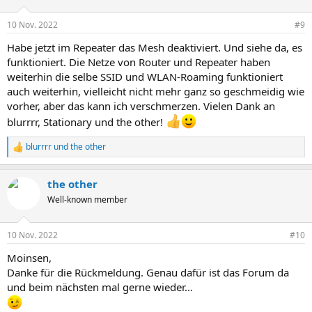
o
n
10 Nov. 2022
#9
e
n
Habe jetzt im Repeater das Mesh deaktiviert. Und siehe da, es
:
funktioniert. Die Netze von Router und Repeater haben
weiterhin die selbe SSID und WLAN-Roaming funktioniert
auch weiterhin, vielleicht nicht mehr ganz so geschmeidig wie
vorher, aber das kann ich verschmerzen. Vielen Dank an
blurrrr, Stationary und the other!
blurrrr
und
the other
R
e
a
the other
k
t
Well-known member
i
o
n
10 Nov. 2022
#10
e
n
Moinsen,
:
Danke für die Rückmeldung. Genau dafür ist das Forum da
und beim nächsten mal gerne wieder...