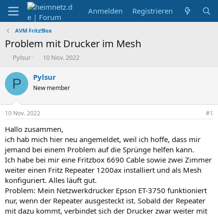
Anmelden
Registrieren
AVM Fritz!Box
Problem mit Drucker im Mesh
E
E
Pylsur
10 Nov. 2022
r
r
s
s
Pylsur
P
t
t
New member
e
e
l
l
l
l
10 Nov. 2022
#1
e
t
r
a
Hallo zusammen,
m
ich hab mich hier neu angemeldet, weil ich hoffe, dass mir
jemand bei einem Problem auf die Sprünge helfen kann.
Ich habe bei mir eine Fritzbox 6690 Cable sowie zwei Zimmer
weiter einen Fritz Repeater 1200ax installiert und als Mesh
konfiguriert. Alles läuft gut.
Problem: Mein Netzwerkdrucker Epson ET-3750 funktioniert
nur, wenn der Repeater ausgesteckt ist. Sobald der Repeater
mit dazu kommt, verbindet sich der Drucker zwar weiter mit