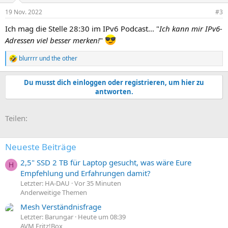
19 Nov. 2022
#3
Ich mag die Stelle 28:30 im IPv6 Podcast... "
Ich kann mir IPv6-
Adressen viel besser merken!
"
blurrrr
und
the other
R
e
a
Du musst dich einloggen oder registrieren, um hier zu
k
antworten.
t
i
o
E-Mail
Link
Teilen:
n
e
n
:
Neueste Beiträge
2,5" SSD 2 TB für Laptop gesucht, was wäre Eure
H
Empfehlung und Erfahrungen damit?
Letzter: HA-DAU
Vor 35 Minuten
Anderweitige Themen
Mesh Verständnisfrage
Letzter: Barungar
Heute um 08:39
AVM Fritz!Box