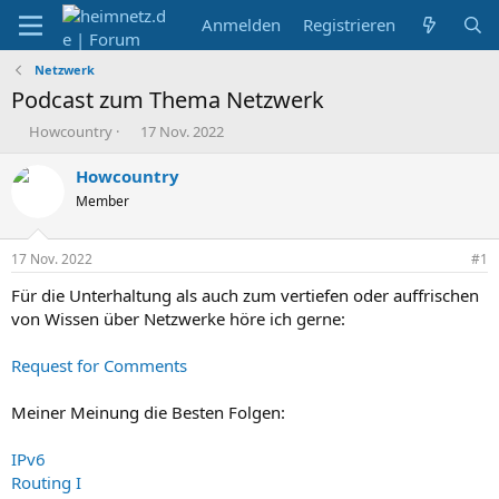
Anmelden
Registrieren
Netzwerk
Podcast zum Thema Netzwerk
E
E
Howcountry
17 Nov. 2022
r
r
s
s
Howcountry
t
t
Member
e
e
l
l
l
l
17 Nov. 2022
#1
e
t
r
a
Für die Unterhaltung als auch zum vertiefen oder auffrischen
m
von Wissen über Netzwerke höre ich gerne:
Request for Comments
Meiner Meinung die Besten Folgen:
IPv6
Routing I