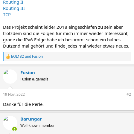
Routing II
Routing III
TCP
Das Projekt scheint leider 2018 eingeschlafen zu sein aber
trotzdem sind die Folgen für mich immer wieder Interessant,
grade die IPv6 Folge habe ich bestimmt schon ein halbes
Dutzend mal gehört und finde jedes mal wieder etwas neues.
EOL132
und
Fusion
R
e
a
Fusion
k
t
Fusion & genesis
i
o
n
19 Nov. 2022
#2
e
n
Danke für die Perle.
:
Barungar
Well-known member