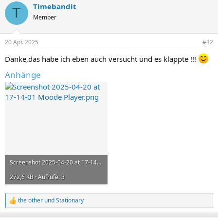
Timebandit
k
T
t
Member
i
o
n
20 Apr. 2025
#32
e
n
Danke,das habe ich eben auch versucht und es klappte !!!
:
Anhänge
Screenshot 2025-04-20 at 17-14-01 Moode Player.png
272,6 KB · Aufrufe: 3
the other
und
Stationary
R
e