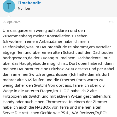
Timebandit
k
T
t
Member
i
o
n
20 Apr. 2025
#30
e
n
Um das ganze ein wenig aufzuklären und den
:
Zusammenhang meiner Konstellation zu sehen :
Ich wohne in einem Anbau,daher habe ich mein
Telefonkabel,was im Hauptgebäude reinkommt,am Verteiler
abgegriffen und über einen alten Schacht auf den Dachboden
hochgezogen,da der Zugang zu meinem Dachbodenteil nur
über das Hauptgebäude möglich ist. Dort oben habe ich dann
meinen Hauptrouter eine Fritzbox 7490 gesetzt und per Kabel
dann an einen Switch angeschlossen (Ich hatte damals dort
mehrer alte NAS laufen und die Ethernet Ports waren zu
wenig,daher den Switch) Von dort aus, fahre ich über div.
Wege in die unteren Etagen,im 1. OG habe ich 2 alte
Fritzboxen als Switch und mit aktiven W-Lan geschalten,fürs
Handy oder auch einen Chromecast. In einem der Zimmer
habe ich auch die NASBOX von Terra und meinen alten
Server.Die restlichen Geräte wie PS 4 , A/V-Reciever,TV,PC's