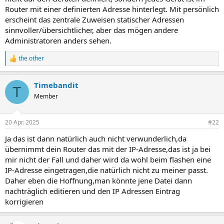
Router mit einer definierten Adresse hinterlegt. Mit persönlich
erscheint das zentrale Zuweisen statischer Adressen
sinnvoller/übersichtlicher, aber das mögen andere
Administratoren anders sehen.
the other
R
e
a
Timebandit
k
T
t
Member
i
o
n
20 Apr. 2025
#22
e
n
Ja das ist dann natürlich auch nicht verwunderlich,da
:
übernimmt dein Router das mit der IP-Adresse,das ist ja bei
mir nicht der Fall und daher wird da wohl beim flashen eine
IP-Adresse eingetragen,die natürlich nicht zu meiner passt.
Daher eben die Hoffnung,man könnte jene Datei dann
nachträglich editieren und den IP Adressen Eintrag
korrigieren