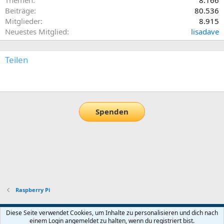
Themen
8.166
Beiträge
80.536
Mitglieder
8.915
Neuestes Mitglied
lisadave
Teilen
E-Mail
Link
Spenden
Raspberry Pi
Default-Theme
Diese Seite verwendet Cookies, um Inhalte zu personalisieren und dich nach
einem Login angemeldet zu halten, wenn du registriert bist.