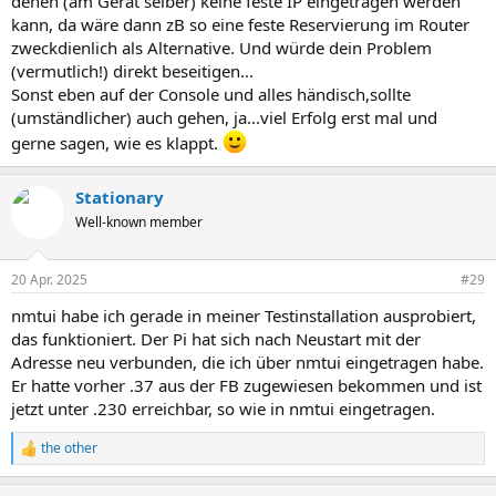
denen (am Gerät selber) keine feste IP eingetragen werden
kann, da wäre dann zB so eine feste Reservierung im Router
zweckdienlich als Alternative. Und würde dein Problem
(vermutlich!) direkt beseitigen...
Sonst eben auf der Console und alles händisch,sollte
(umständlicher) auch gehen, ja...viel Erfolg erst mal und
gerne sagen, wie es klappt.
Stationary
Well-known member
20 Apr. 2025
#29
nmtui habe ich gerade in meiner Testinstallation ausprobiert,
das funktioniert. Der Pi hat sich nach Neustart mit der
Adresse neu verbunden, die ich über nmtui eingetragen habe.
Er hatte vorher .37 aus der FB zugewiesen bekommen und ist
jetzt unter .230 erreichbar, so wie in nmtui eingetragen.
the other
R
e
a