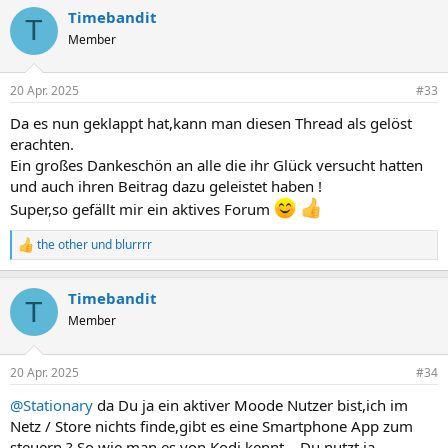
a
Timebandit
k
T
t
Member
i
o
n
20 Apr. 2025
#33
e
n
Da es nun geklappt hat,kann man diesen Thread als gelöst
:
erachten.
Ein großes Dankeschön an alle die ihr Glück versucht hatten
und auch ihren Beitrag dazu geleistet haben !
Super,so gefällt mir ein aktives Forum
the other
und
blurrrr
R
e
a
Timebandit
k
T
t
Member
i
o
n
20 Apr. 2025
#34
e
n
@Stationary
da Du ja ein aktiver Moode Nutzer bist,ich im
:
Netz / Store nichts finde,gibt es eine Smartphone App zum
steuern ? So wie man es von Kodi kennt... Du nutzt ja