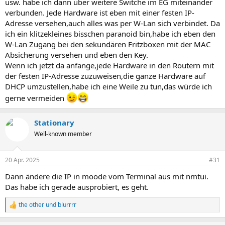
usw. habe ich dann über weitere Switche im EG miteinander
verbunden. Jede Hardware ist eben mit einer festen IP-
Adresse versehen,auch alles was per W-Lan sich verbindet. Da
ich ein klitzekleines bisschen paranoid bin,habe ich eben den
W-Lan Zugang bei den sekundären Fritzboxen mit der MAC
Absicherung versehen und eben den Key.
Wenn ich jetzt da anfange,jede Hardware in den Routern mit
der festen IP-Adresse zuzuweisen,die ganze Hardware auf
DHCP umzustellen,habe ich eine Weile zu tun,das würde ich
gerne vermeiden
Stationary
Well-known member
20 Apr. 2025
#31
Dann ändere die IP in moode vom Terminal aus mit nmtui.
Das habe ich gerade ausprobiert, es geht.
the other
und
blurrrr
R
e
a