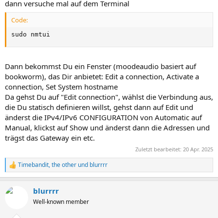
dann versuche mal auf dem Terminal
Code:
sudo nmtui
Dann bekommst Du ein Fenster (moodeaudio basiert auf
bookworm), das Dir anbietet: Edit a connection, Activate a
connection, Set System hostname
Da gehst Du auf "Edit connection", wählst die Verbindung aus,
die Du statisch definieren willst, gehst dann auf Edit und
änderst die IPv4/IPv6 CONFIGURATION von Automatic auf
Manual, klickst auf Show und änderst dann die Adressen und
trägst das Gateway ein etc.
Zuletzt bearbeitet:
20 Apr. 2025
Timebandit
,
the other
und
blurrrr
R
e
a
blurrrr
k
t
Well-known member
i
o