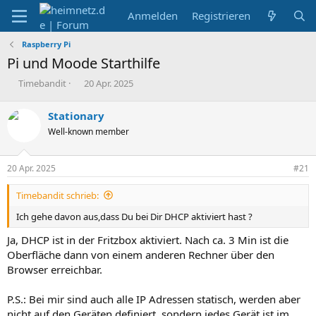
Anmelden
Registrieren
Raspberry Pi
Pi und Moode Starthilfe
E
E
Timebandit
20 Apr. 2025
r
r
s
s
Stationary
t
t
Well-known member
e
e
l
l
l
l
20 Apr. 2025
#21
e
t
r
a
Timebandit schrieb:
m
Ich gehe davon aus,dass Du bei Dir DHCP aktiviert hast ?
Ja, DHCP ist in der Fritzbox aktiviert. Nach ca. 3 Min ist die
Oberfläche dann von einem anderen Rechner über den
Browser erreichbar.
P.S.: Bei mir sind auch alle IP Adressen statisch, werden aber
nicht auf den Geräten definiert, sondern jedes Gerät ist im