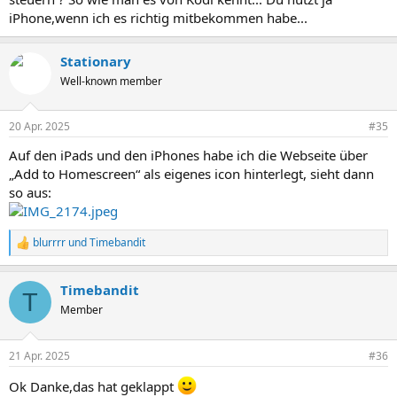
iPhone,wenn ich es richtig mitbekommen habe...
Stationary
Well-known member
20 Apr. 2025
#35
Auf den iPads und den iPhones habe ich die Webseite über
„Add to Homescreen“ als eigenes icon hinterlegt, sieht dann
so aus:
blurrrr
und
Timebandit
R
e
a
Timebandit
k
T
t
Member
i
o
n
21 Apr. 2025
#36
e
n
Ok Danke,das hat geklappt
: