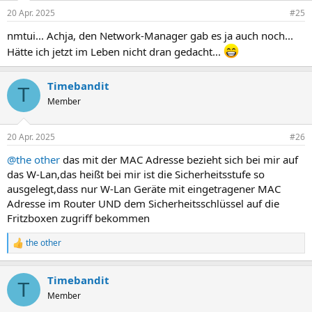
n
20 Apr. 2025
#25
e
n
nmtui... Achja, den Network-Manager gab es ja auch noch...
:
Hätte ich jetzt im Leben nicht dran gedacht...
Timebandit
T
Member
20 Apr. 2025
#26
@the other
das mit der MAC Adresse bezieht sich bei mir auf
das W-Lan,das heißt bei mir ist die Sicherheitsstufe so
ausgelegt,dass nur W-Lan Geräte mit eingetragener MAC
Adresse im Router UND dem Sicherheitsschlüssel auf die
Fritzboxen zugriff bekommen
the other
R
e
a
Timebandit
k
T
t
Member
i