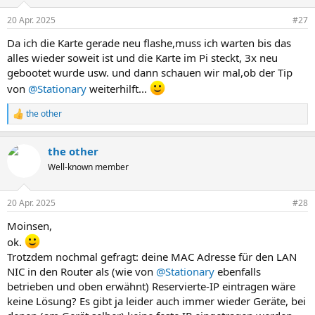
o
n
20 Apr. 2025
#27
e
n
Da ich die Karte gerade neu flashe,muss ich warten bis das
:
alles wieder soweit ist und die Karte im Pi steckt, 3x neu
gebootet wurde usw. und dann schauen wir mal,ob der Tip
von
@Stationary
weiterhilft...
the other
R
e
a
the other
k
t
Well-known member
i
o
n
20 Apr. 2025
#28
e
n
Moinsen,
:
ok.
Trotzdem nochmal gefragt: deine MAC Adresse für den LAN
NIC in den Router als (wie von
@Stationary
ebenfalls
betrieben und oben erwähnt) Reservierte-IP eintragen wäre
keine Lösung? Es gibt ja leider auch immer wieder Geräte, bei