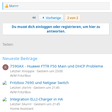
blurrrr
R
e
a
Erste
Vorherige
2 von 2
k
t
Du musst dich einloggen oder registrieren, um hier zu
i
antworten.
o
n
e
E-Mail
Link
n
Teilen:
:
Neueste Beiträge
7590AX - Huawei FTTR F50 Main und DHCP Probleme
K
Letzter: Knoppix
Gestern um 23:00
AVM Fritz!Box
Fritzbox 7690 und Netgear Switch
Letzter: zte1m
Gestern um 21:45
AVM Fritz!Box
Integration ELLI-Charger in HA
Letzter: blurrrr
Gestern um 21:45
Home Assistant