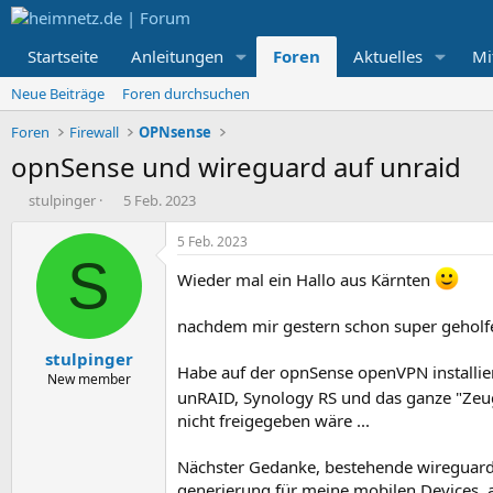
Startseite
Anleitungen
Foren
Aktuelles
Mi
Neue Beiträge
Foren durchsuchen
Foren
Firewall
OPNsense
opnSense und wireguard auf unraid
E
E
stulpinger
5 Feb. 2023
r
r
s
s
5 Feb. 2023
t
t
S
e
e
Wieder mal ein Hallo aus Kärnten
l
l
l
l
nachdem mir gestern schon super geholfen
e
t
stulpinger
r
a
Habe auf der opnSense openVPN installier
m
New member
unRAID, Synology RS und das ganze "Zeu
nicht freigegeben wäre ...
Nächster Gedanke, bestehende wireguard 
generierung für meine mobilen Devices, al