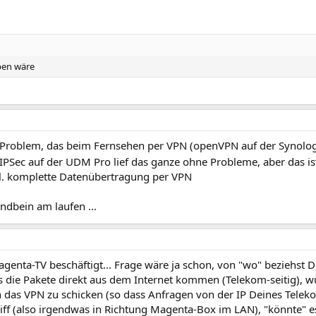
ben wäre
 Problem, das beim Fernsehen per VPN (openVPN auf der Synolo
IPSec auf der UDM Pro lief das ganze ohne Probleme, aber das ist
zgl. komplette Datenübertragung per VPN
ndbein am laufen ...
enta-TV beschäftigt... Frage wäre ja schon, von "wo" beziehst D
ls die Pakete direkt aus dem Internet kommen (Telekom-seitig), w
h das VPN zu schicken (so dass Anfragen von der IP Deines Tele
f (also irgendwas in Richtung Magenta-Box im LAN), "könnte" es e