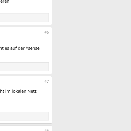
ieren
#6
t es auf der *sense
#7
cht im lokalen Netz
#8