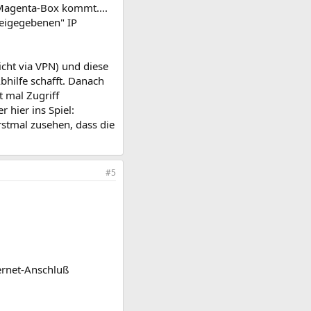
 Magenta-Box kommt....
reigegebenen" IP
icht via VPN) und diese
Abhilfe schafft. Danach
t mal Zugriff
hier ins Spiel:
erstmal zusehen, dass die
#5
ternet-Anschluß