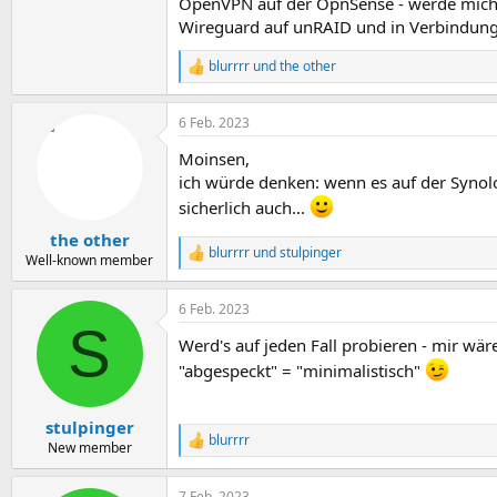
OpenVPN auf der OpnSense - werde mich 
Wireguard auf unRAID und in Verbindung
blurrrr
und
the other
R
e
a
6 Feb. 2023
k
t
Moinsen,
i
o
ich würde denken: wenn es auf der Syno
n
sicherlich auch...
e
n
the other
:
blurrrr
und
stulpinger
R
Well-known member
e
a
6 Feb. 2023
k
S
t
Werd's auf jeden Fall probieren - mir wär
i
o
"abgespeckt" = "minimalistisch"
n
e
n
stulpinger
:
blurrrr
R
New member
e
a
7 Feb. 2023