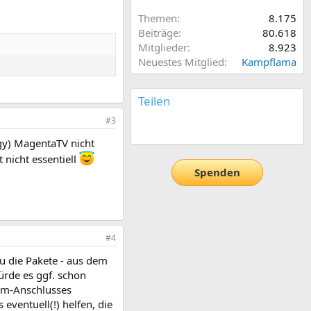
Themen
8.175
Beiträge
80.618
Mitglieder
8.923
Neuestes Mitglied
Kampflama
Teilen
#3
E-Mail
Link
gy) MagentaTV nicht
 nicht essentiell
Spenden
#4
u die Pakete - aus dem
ürde es ggf. schon
kom-Anschlusses
ventuell(!) helfen, die