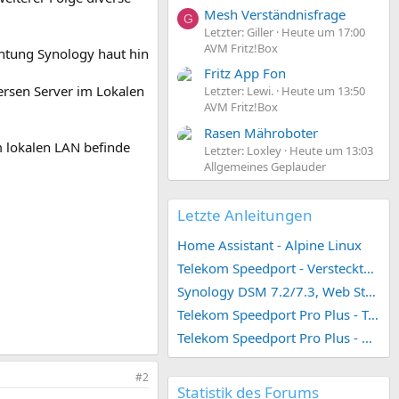
Mesh Verständnisfrage
G
Letzter: Giller
Heute um 17:00
AVM Fritz!Box
chtung Synology haut hin
Fritz App Fon
ersen Server im Lokalen
Letzter: Lewi.
Heute um 13:50
AVM Fritz!Box
Rasen Mähroboter
m lokalen LAN befinde
Letzter: Loxley
Heute um 13:03
Allgemeines Geplauder
Letzte Anleitungen
Home Assistant - Alpine Linux
Telekom Speedport - Versteckte Konfigurationen
Synology DSM 7.2/7.3, Web Station 4, Webdienst und Webportal erstellen (ehemals vHost)
Telekom Speedport Pro Plus - Telefonie einrichten
Telekom Speedport Pro Plus - Netzwerk einrichten
#2
Statistik des Forums