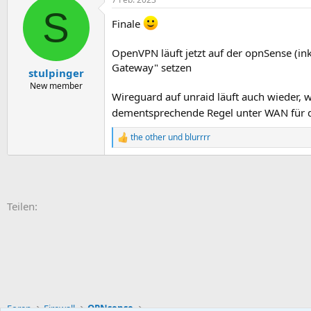
k
S
t
Finale
i
o
n
OpenVPN läuft jetzt auf der opnSense (in
e
Gateway" setzen
n
stulpinger
:
New member
Wireguard auf unraid läuft auch wieder, w
dementsprechende Regel unter WAN für d
the other
und
blurrrr
R
e
a
k
t
i
E-Mail
Link
Teilen:
o
n
e
n
:
Foren
Firewall
OPNsense