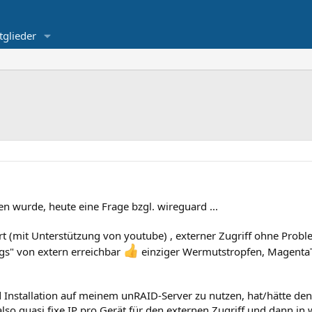
tglieder
 wurde, heute eine Frage bzgl. wireguard ...
t (mit Unterstützung von youtube) , externer Zugriff ohne Probl
gs" von extern erreichbar
einziger Wermutstropfen, MagentaT
Installation auf meinem unRAID-Server zu nutzen, hat/hätte den 
so quasi fixe IP pro Gerät für den externen Zugriff und dann in 