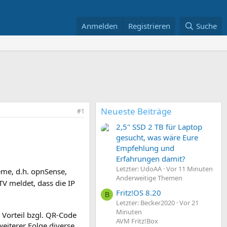
Anmelden
Registrieren
Suche
Neueste Beiträge
#1
2,5" SSD 2 TB für Laptop
gesucht, was wäre Eure
Empfehlung und
Erfahrungen damit?
Letzter: UdoAA
Vor 11 Minuten
eme, d.h. opnSense,
Anderweitige Themen
V meldet, dass die IP
Fritz!OS 8.20
B
Letzter: Becker2020
Vor 21
Minuten
Vorteil bzgl. QR-Code
AVM Fritz!Box
weiterer Folge diverse