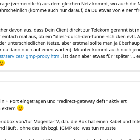
frage (vermeintlich) aus dem gleichen Netz kommt, wo auch die
nwahrscheinlich (komme auch nur darauf, da Du etwas von einer "f
her davon aus, dass Dein Client direkt zur Telekom gerannt ist (n
er einfach mal aus, ob ein "alles"-durch-den-Tunnel-schicken evtl. 
er unterschiedlichen Netze, aber erstmal sollte man ja überhaup
 da dann noch auf einen warten). Miunter kommt auch noch jener 
est/services/igmp-proxy.html
, ist dann aber etwas für "später"... 
n + Port eingetragen und "redirect-gateway def1" aktiviert
n extern
ybridbox von/für Magenta-TV, d.h. die Box hat einen Kabel und In
d läuft , ohne das ich bzgl. IGMP etc. was tun musste