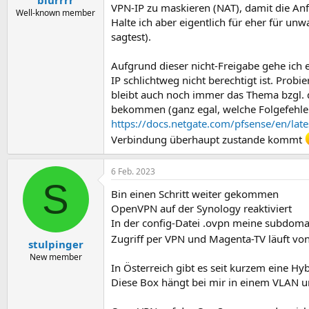
blurrrr
VPN-IP zu maskieren (NAT), damit die An
Well-known member
Halte ich aber eigentlich für eher für u
sagtest).
Aufgrund dieser nicht-Freigabe gehe ich e
IP schlichtweg nicht berechtigt ist. Probi
bleibt auch noch immer das Thema bzgl. d
bekommen (ganz egal, welche Folgefehler
https://docs.netgate.com/pfsense/en/lat
Verbindung überhaupt zustande kommt
6 Feb. 2023
S
Bin einen Schritt weiter gekommen
OpenVPN auf der Synology reaktiviert
In der config-Datei .ovpn meine subdomai
Zugriff per VPN und Magenta-TV läuft vo
stulpinger
New member
In Österreich gibt es seit kurzem eine H
Diese Box hängt bei mir in einem VLAN un