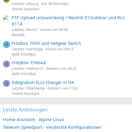
Letzter: u5zzug
Vor 40 Minuten
Home Assistant
FTP Upload unzuverlässig / Reolink E1Outdoor und RLC-
811A
Letzter: blurrrr
Heute um 09:32
Reolink
Fritzbox 7690 und Netgear Switch
H
Letzter: Hanshipp
Heute um 09:12
AVM Fritz!Box
FritzBox 7590AX
H
Letzter: Helmut-H
Gestern um 20:32
AVM Fritz!Box
Integration ELLI-Charger in HA
O
Letzter: Oberhesse
Gestern um 11:02
Home Assistant
Letzte Anleitungen
Home Assistant - Alpine Linux
Telekom Speedport - Versteckte Konfigurationen