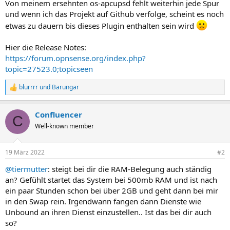
Von meinem ersehnten os-apcupsd fehlt weiterhin jede Spur
und wenn ich das Projekt auf Github verfolge, scheint es noch
etwas zu dauern bis dieses Plugin enthalten sein wird
Hier die Release Notes:
https://forum.opnsense.org/index.php?
topic=27523.0;topicseen
blurrrr
und
Barungar
R
e
a
Confluencer
k
C
t
Well-known member
i
o
n
19 März 2022
#2
e
n
@tiermutter
: steigt bei dir die RAM-Belegung auch ständig
:
an? Gefühlt startet das System bei 500mb RAM und ist nach
ein paar Stunden schon bei über 2GB und geht dann bei mir
in den Swap rein. Irgendwann fangen dann Dienste wie
Unbound an ihren Dienst einzustellen.. Ist das bei dir auch
so?