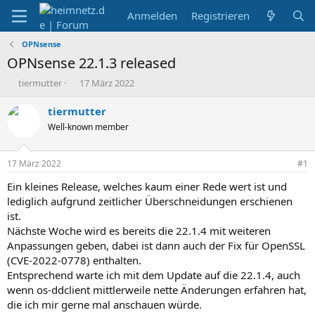
Anmelden
Registrieren
OPNsense
OPNsense 22.1.3 released
E
E
tiermutter
17 März 2022
r
r
s
s
tiermutter
t
t
Well-known member
e
e
l
l
l
l
17 März 2022
#1
e
t
r
a
Ein kleines Release, welches kaum einer Rede wert ist und
m
lediglich aufgrund zeitlicher Überschneidungen erschienen
ist.
Nächste Woche wird es bereits die 22.1.4 mit weiteren
Anpassungen geben, dabei ist dann auch der Fix für OpenSSL
(CVE-2022-0778) enthalten.
Entsprechend warte ich mit dem Update auf die 22.1.4, auch
wenn os-ddclient mittlerweile nette Änderungen erfahren hat,
die ich mir gerne mal anschauen würde.