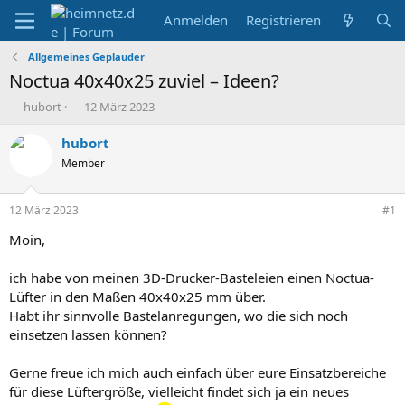
Anmelden
Registrieren
Allgemeines Geplauder
Noctua 40x40x25 zuviel – Ideen?
E
E
hubort
12 März 2023
r
r
s
s
hubort
t
t
Member
e
e
l
l
l
l
12 März 2023
#1
e
t
r
a
Moin,
m
ich habe von meinen 3D-Drucker-Basteleien einen Noctua-
Lüfter in den Maßen 40x40x25 mm über.
Habt ihr sinnvolle Bastelanregungen, wo die sich noch
einsetzen lassen können?
Gerne freue ich mich auch einfach über eure Einsatzbereiche
für diese Lüftergröße, vielleicht findet sich ja ein neues