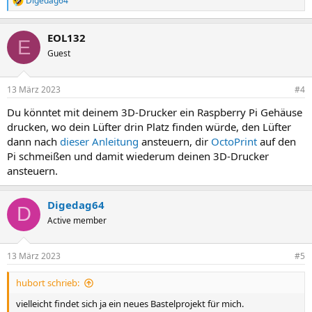
Digedag64
R
e
a
EOL132
k
E
t
Guest
i
o
n
13 März 2023
#4
e
n
Du könntet mit deinem 3D-Drucker ein Raspberry Pi Gehäuse
:
drucken, wo dein Lüfter drin Platz finden würde, den Lüfter
dann nach
dieser Anleitung
ansteuern, dir
OctoPrint
auf den
Pi schmeißen und damit wiederum deinen 3D-Drucker
ansteuern.
Digedag64
D
Active member
13 März 2023
#5
hubort schrieb:
vielleicht findet sich ja ein neues Bastelprojekt für mich.