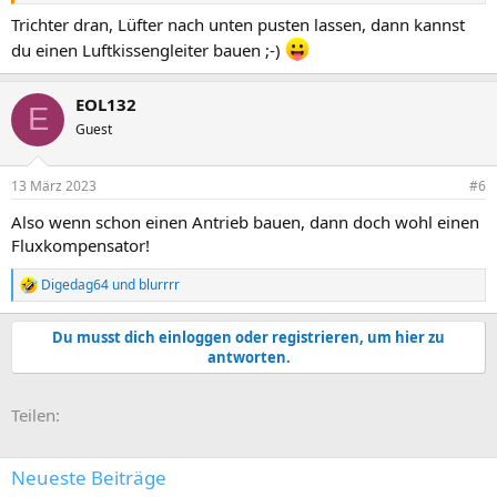
Trichter dran, Lüfter nach unten pusten lassen, dann kannst
du einen Luftkissengleiter bauen ;-)
EOL132
E
Guest
13 März 2023
#6
Also wenn schon einen Antrieb bauen, dann doch wohl einen
Fluxkompensator!
Digedag64
und
blurrrr
R
e
a
Du musst dich einloggen oder registrieren, um hier zu
k
antworten.
t
i
o
E-Mail
Link
Teilen:
n
e
n
:
Neueste Beiträge