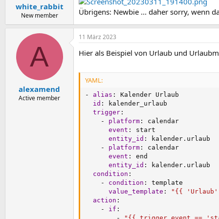
white_rabbit
Übrigens: Newbie ... daher sorry, wenn da
New member
11 März 2023
A
Hier als Beispiel von Urlaub und Urlaubm
YAML:
alexamend
-
alias
:
 Kalender Urlaub

Active member
id
:
 kalender_urlaub

trigger
:
-
platform
:
 calendar

event
:
 start

entity_id
:
 kalender.urlaub

-
platform
:
 calendar

event
:
 end

entity_id
:
 kalender.urlaub

condition
:
-
condition
:
 template

value_template
:
"{{ 'Urlaub'
action
:
-
if
:
-
"{{ trigger.event == 'st