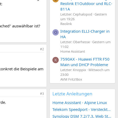
Reolink E1Outdoor und RLC-
t:
811A
Letzter: Cephalopod
Gestern
um 19:26
Reolink
eached" auswählbar ist?
Integration ELLI-Charger in
O
HA
Letzter: Oberhesse
Gestern um
11:02
#2
Home Assistant
7590AX - Huawei FTTR F50
K
Main und DHCP Probleme
onkret die Beispiele am
Letzter: Knoppix
Mittwoch um
23:00
AVM Fritz!Box
Letzte Anleitungen
#3
rde.
Home Assistant - Alpine Linux
Telekom Speedport - Versteckte Konfigurationen
Synology DSM 7.2/7.3, Web Station 4, Webdienst und Webportal erstellen (ehemals vHost)