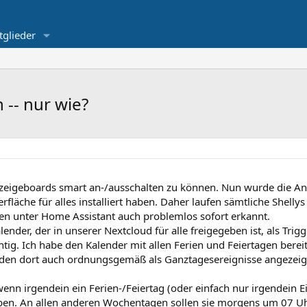
tglieder
 -- nur wie?
nzeigeboards smart an-/ausschalten zu können. Nun wurde die An
fläche für alles installiert haben. Daher laufen sämtliche Shellys 
n unter Home Assistant auch problemlos sofort erkannt.
alender, der in unserer Nextcloud für alle freigegeben ist, als Trig
ichtig. Ich habe den Kalender mit allen Ferien und Feiertagen bere
erden dort auch ordnungsgemäß als Ganztagesereignisse angezeig
 wenn irgendein ein Ferien-/Feiertag (oder einfach nur irgendein E
leiben. An allen anderen Wochentagen sollen sie morgens um 07 U