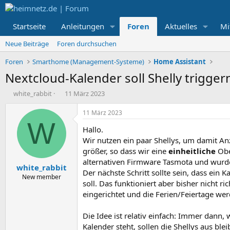
Startseite
Anleitungen
Foren
Aktuelles
Mi
Neue Beiträge
Foren durchsuchen
Foren
Smarthome (Management-Systeme)
Home Assistant
Nextcloud-Kalender soll Shelly triggern
E
E
white_rabbit
11 März 2023
r
r
s
s
11 März 2023
t
t
W
Hallo.
e
e
l
l
Wir nutzen ein paar Shellys, um damit A
l
l
größer, so dass wir eine
einheitliche
Ober
e
t
alternativen Firmware Tasmota und wurde
white_rabbit
r
a
Der nächste Schritt sollte sein, dass ein K
m
New member
soll. Das funktioniert aber bisher nicht r
eingerichtet und die Ferien/Feiertage w
Die Idee ist relativ einfach: Immer dann,
Kalender steht, sollen die Shellys aus b