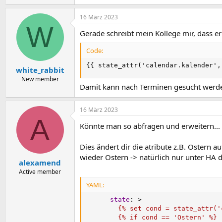
16 März 2023
W
Gerade schreibt mein Kollege mir, dass er
Code:
{{ state_attr('calendar.kalender',
white_rabbit
New member
Damit kann nach Terminen gesucht werden
16 März 2023
A
Könnte man so abfragen und erweitern...
Dies ändert dir die atribute z.B. Ostern 
wieder Ostern -> natürlich nur unter HA d
alexamend
Active member
YAML:
state
:
>
        {% set cond = state_attr('
        {% if cond == 'Ostern' %}
