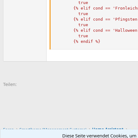
          true

        {% elif cond == 'Fronleichn
          true

        {% elif cond == 'Pfingsten'
          true

        {% elif cond == 'Halloween'
          true

        {% endif %}
E-Mail
Link
Teilen:
Foren
Smarthome (Management-Systeme)
Home Assistant
Diese Seite verwendet Cookies, um I