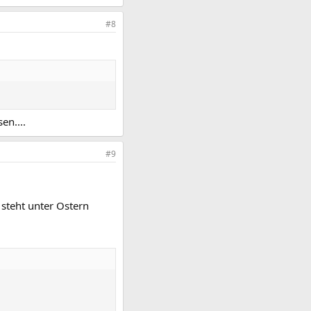
#8
en....
#9
 steht unter Ostern