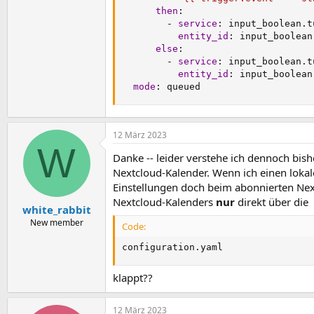
then
:
-
service
:
 input_boolean.t
entity_id
:
 input_boolean
else
:
-
service
:
 input_boolean.t
entity_id
:
 input_boolean
mode
:
 queued
12 März 2023
W
Danke -- leider verstehe ich dennoch bi
Nextcloud-Kalender. Wenn ich einen lokal
Einstellungen doch beim abonnierten Nextc
Nextcloud-Kalenders
nur
direkt über die
white_rabbit
New member
Code:
configuration.yaml
klappt??
12 März 2023