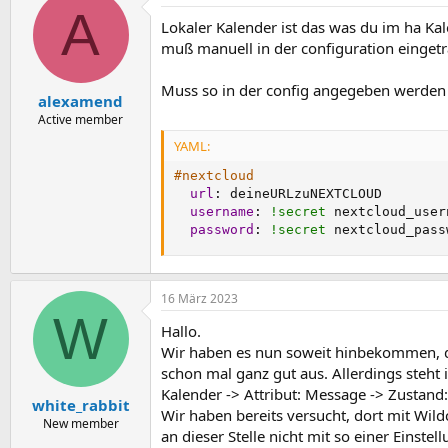
A
Lokaler Kalender ist das was du im ha Kal
muß manuell in der configuration einget
Muss so in der config angegeben werden
alexamend
Active member
YAML:
#nextcloud
url
:
 deineURLzuNEXTCLOUD

username
:
!secret
 nextcloud_usern
password
:
!secret
 nextcloud_pass
16 März 2023
W
Hallo.
Wir haben es nun soweit hinbekommen, dass
schon mal ganz gut aus. Allerdings steht 
Kalender -> Attribut: Message -> Zustand:
white_rabbit
Wir haben bereits versucht, dort mit Wildc
New member
an dieser Stelle nicht mit so einer Einstel