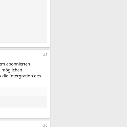
#5
dem abonnierten
le möglichen
 die Intergration des
#6