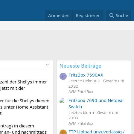
Anmelden
Registrieren
Suche
Neueste Beiträge
#1
FritzBox 7590AX
H
Letzter: Helmut-H
Gestern um
zahl der Shellys immer
20:32
jetzt mit der
AVM Fritz!Box
Fritzbox 7690 und Netgear
ger für die Shellys dienen
Switch
its unter Home Assistant
Letzter: blurrrr
Gestern um
t.
20:03
AVM Fritz!Box
intrag) in diesem
FTP Upload unzuverlässig /
hr an- und nachmittags
C