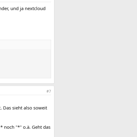
nder, und ja nextcloud
#7
 Das sieht also soweit
.* noch "*" o.ä. Geht das