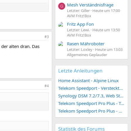
Mesh Verständnisfrage
G
Letzter: Giller
Heute um 17:00
AVM Fritz!Box
Fritz App Fon
Letzter: Lewi.
Heute um 13:50
AVM Fritz!Box
#3
Rasen Mähroboter
der alten dran. Das
Letzter: Loxley
Heute um 13:03
Allgemeines Geplauder
Letzte Anleitungen
Home Assistant - Alpine Linux
#4
Telekom Speedport - Versteckte Konfigurationen
Synology DSM 7.2/7.3, Web Station 4, Webdienst und Webportal erstellen (ehemals vHost)
Telekom Speedport Pro Plus - Telefonie einrichten
Telekom Speedport Pro Plus - Netzwerk einrichten
Statistik des Forums