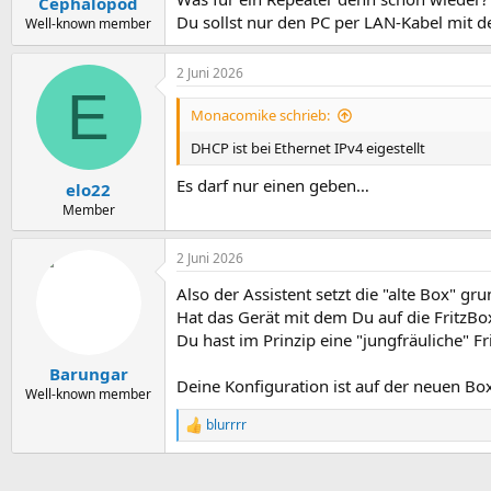
Cephalopod
Du sollst nur den PC per LAN-Kabel mit 
Well-known member
2 Juni 2026
E
Monacomike schrieb:
DHCP ist bei Ethernet IPv4 eigestellt
Es darf nur einen geben…
elo22
Member
2 Juni 2026
Also der Assistent setzt die "alte Box" g
Hat das Gerät mit dem Du auf die FritzBox
Du hast im Prinzip eine "jungfräuliche" F
Barungar
Deine Konfiguration ist auf der neuen Box,
Well-known member
blurrrr
R
e
a
k