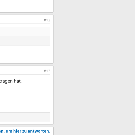
#12
#13
tragen hat.
en, um hier zu antworten.