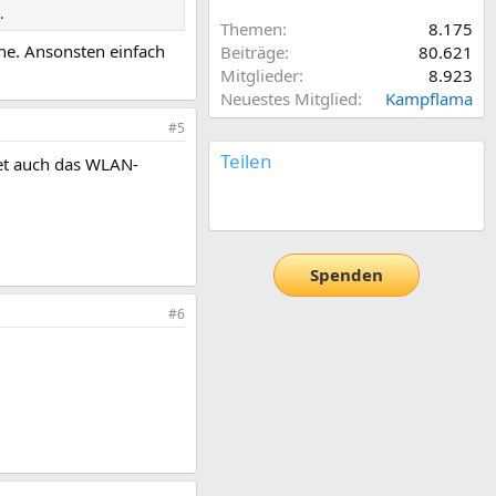
.
Themen
8.175
che. Ansonsten einfach
Beiträge
80.621
Mitglieder
8.923
Neuestes Mitglied
Kampflama
#5
Teilen
et auch das WLAN-
E-Mail
Link
Spenden
#6