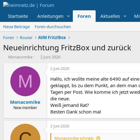
Startseite
Anleitungen
Foren
Aktuelles
Mi
Neue Beiträge
Foren durchsuchen
Foren
Router
AVM Fritz!Box
Neueinrichtung FritzBox und zurück
E
E
Monacomike
2 Juni 2026
r
r
s
s
2 Juni 2026
t
t
M
Hallo, ich wollte meine alte 6490 auf ein
e
e
l
l
geklappt, bs zu dem Punkt, an dem man 
l
l
Tagen per Post. Wie komme ich jetzt wiede
e
t
die neue.
Monacomike
r
a
Weiß jemand Rat?
m
New member
Besten Dank schon mal
2 Juni 2026
C
Monacomike schrieb: