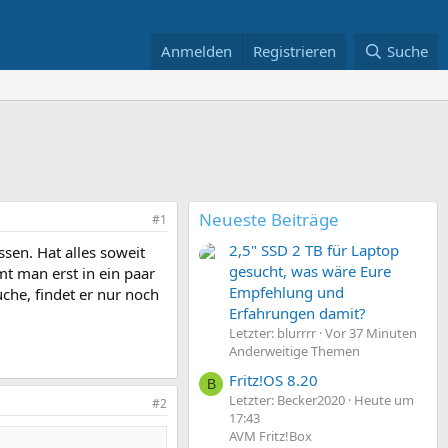
Anmelden
Registrieren
Suche
Neueste Beiträge
#1
2,5" SSD 2 TB für Laptop
sen. Hat alles soweit
gesucht, was wäre Eure
 man erst in ein paar
Empfehlung und
che, findet er nur noch
Erfahrungen damit?
Letzter: blurrrr
Vor 37 Minuten
Anderweitige Themen
Fritz!OS 8.20
B
Letzter: Becker2020
Heute um
#2
17:43
AVM Fritz!Box