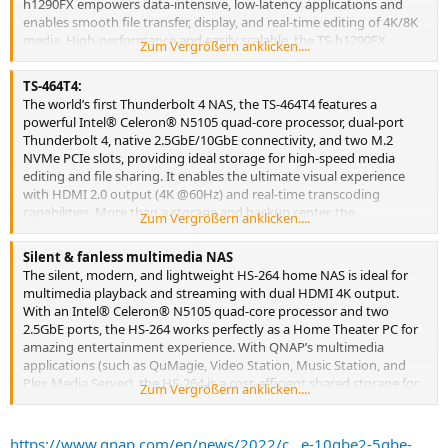
h1290FX empowers data-intensive, low-latency applications and
enables smooth file transfer, display, and real-time editing of 4K/8K
media. High-performance and easily scalable, the TS-h1290FX
Zum Vergrößern anklicken....
streamlines backup, collaboration, and video editing/storage
workflows. It supports installing an NVIDIA graphics card and Fibre
TS-464T4:
Channel card and offers direct connectivity for up to twenty
The world’s first Thunderbolt 4 NAS, the TS-464T4 features a
PCs/workstations when used with multiple QNAP PCIe quad-port
powerful Intel® Celeron® N5105 quad-core processor, dual-port
network cards. The TS-h1290FX can also be paired with QDA-UMP4
Thunderbolt 4, native 2.5GbE/10GbE connectivity, and two M.2
U.2 NVMe to M.2 NVMe PCIe Gen 4 adapter to boost IOPS
NVMe PCIe slots, providing ideal storage for high-speed media
performance when configuring SSD caching and expanded with
editing and file sharing. It enables the ultimate visual experience
QNAP TL-D800C &TR-004 enclosures.
with HDMI 2.0 output (4K @60Hz) and real-time transcoding
capabilities. More than a storage and backup center, the
Zum Vergrößern anklicken....
outstanding performance and multifaceted applications of the TS-
464T4 make it a perfect collaboration station to optimize creative
Silent & fanless multimedia NAS
workflows and achieve greater possibilities.
The silent, modern, and lightweight HS-264 home NAS is ideal for
multimedia playback and streaming with dual HDMI 4K output.
With an Intel® Celeron® N5105 quad-core processor and two
2.5GbE ports, the HS-264 works perfectly as a Home Theater PC for
amazing entertainment experience. With QNAP’s multimedia
applications (such as QuMagie, Video Station, Music Station, and
Plex Media Server), the HS-264 is a cost-efficient shared storage for
Zum Vergrößern anklicken....
media and entertainment. In CES 2022, QNAP will collaborate with
Silent Angel
, the provider of Hi-Fi streaming solutions, to live-
demonstrate the multimedia potential of the HS-264 along with
https://www.qnap.com/en/news/2022/c...e-10gbe2-5gbe-