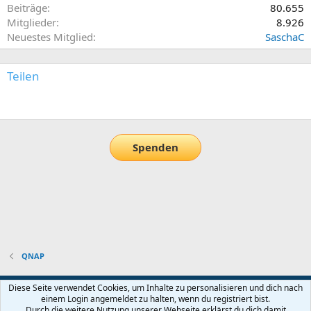
Beiträge
80.655
Mitglieder
8.926
Neuestes Mitglied
SaschaC
Teilen
E-Mail
Link
Spenden
QNAP
Default-Theme
Diese Seite verwendet Cookies, um Inhalte zu personalisieren und dich nach
einem Login angemeldet zu halten, wenn du registriert bist.
Nutzungsbedingungen
Datenschutz
Hilfe und Impressum
Start
Durch die weitere Nutzung unserer Webseite erklärst du dich damit