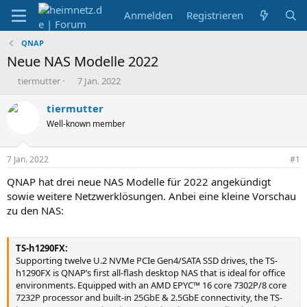
Anmelden
Registrieren
QNAP
Neue NAS Modelle 2022
E
E
tiermutter
7 Jan. 2022
r
r
s
s
tiermutter
t
t
Well-known member
e
e
l
l
l
l
7 Jan. 2022
#1
e
t
r
a
QNAP hat drei neue NAS Modelle für 2022 angekündigt
m
sowie weitere Netzwerklösungen. Anbei eine kleine Vorschau
zu den NAS:
TS-h1290FX:
Supporting twelve U.2 NVMe PCIe Gen4/SATA SSD drives, the TS-
h1290FX is QNAP’s first all-flash desktop NAS that is ideal for office
environments. Equipped with an AMD EPYC™ 16 core 7302P/8 core
7232P processor and built-in 25GbE & 2.5GbE connectivity, the TS-