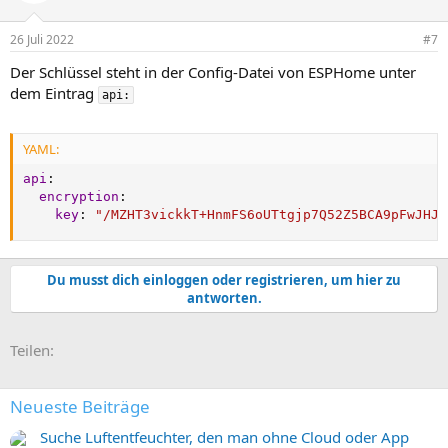
26 Juli 2022
#7
Der Schlüssel steht in der Config-Datei von ESPHome unter
dem Eintrag
api:
YAML:
api
:
encryption
:
key
:
"/MZHT3vickkT+HnmFS6oUTtgjp7Q52Z5BCA9pFwJHJ8
Du musst dich einloggen oder registrieren, um hier zu
antworten.
E-Mail
Link
Teilen:
Neueste Beiträge
Suche Luftentfeuchter, den man ohne Cloud oder App