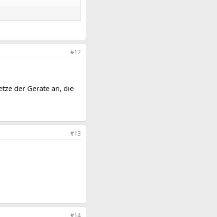
#12
tze der Geräte an, die
#13
#14