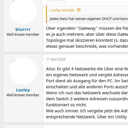
Loxley schrieb:
Jedes Netz hat seinen eigenen DHCP und kan
Über irgendein "Gateway" müssen die Pake
blurrrr
es ja auch mehrere, aber über diese Gate
Well-known member
Topologie mal skizzieren könntest (s. daz
etwas genauer beschreibt, was vorhanden
11 Mai 2026
Also: Es gibt 4 Netzwerke die Über eine 
ein eigenes Netzwerk und vergibt Adress
Port dient als Ausgang für den PC. Im Sw
einschalten und alle anderen Ports aussch
Loxley
Wenn ich nun das Netzwerk wechsele dann
Well-known member
dem Switch 3 weitere Adressen zuzuordnen
funktioniert so nicht.
Wie auch immer. Ich vergebe jetzt die Ad
entsprechende Netzwerk. Über ein Utility