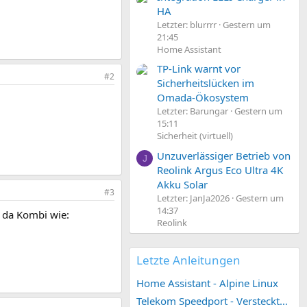
HA
Letzter: blurrrr
Gestern um
21:45
Home Assistant
TP-Link warnt vor
#2
Sicherheitslücken im
Omada-Ökosystem
Letzter: Barungar
Gestern um
15:11
Sicherheit (virtuell)
Unzuverlässiger Betrieb von
J
Reolink Argus Eco Ultra 4K
Akku Solar
#3
Letzter: JanJa2026
Gestern um
14:37
n da Kombi wie:
Reolink
Letzte Anleitungen
Home Assistant - Alpine Linux
Telekom Speedport - Versteckte Konfigurationen