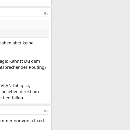
#8
haben aber keine
Frage: Kannst Du dem
ntsprechendes Routing)
VLAN-fähig ist,
h belieben direkt am
t entfallen.
#9
immer nur von a fixed