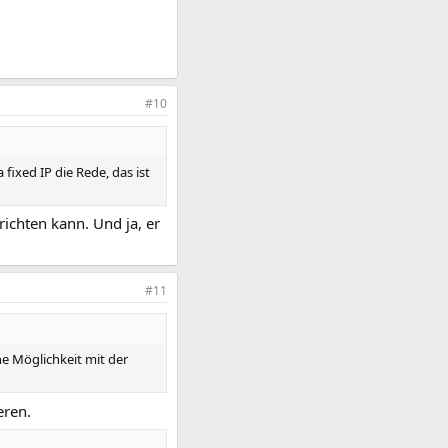
#10
ixed IP die Rede, das ist
richten kann. Und ja, er
#11
e Möglichkeit mit der
eren.