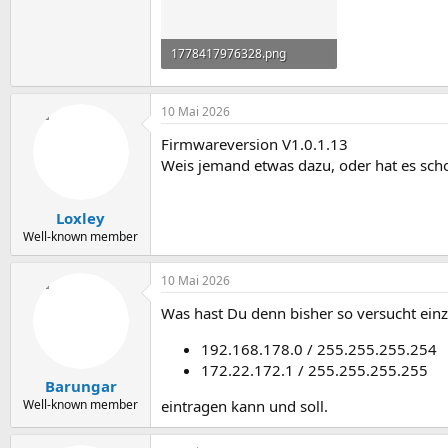
1778417976328.png
25,3 KB · Aufrufe: 3
10 Mai 2026
Firmwareversion V1.0.1.13
Weis jemand etwas dazu, oder hat es sch
Loxley
Well-known member
10 Mai 2026
Was hast Du denn bisher so versucht einz
192.168.178.0 / 255.255.255.254
172.22.172.1 / 255.255.255.255
Barungar
eintragen kann und soll.
Well-known member