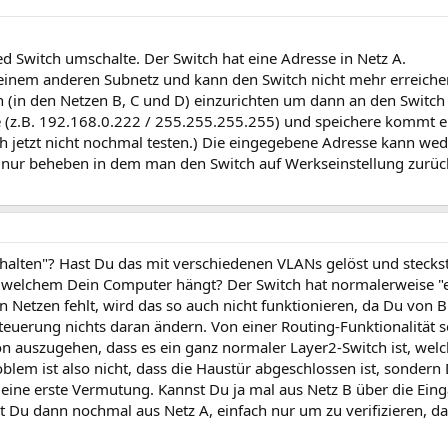
d Switch umschalte. Der Switch hat eine Adresse in Netz A.
n einem anderen Subnetz und kann den Switch nicht mehr erreich
sen (in den Netzen B, C und D) einzurichten um dann an den Swi
be (z.B. 192.168.0.222 / 255.255.255.255) und speichere kommt 
ch jetzt nicht nochmal testen.) Die eingegebene Adresse kann we
nur beheben in dem man den Switch auf Werkseinstellung zurück
halten"? Hast Du das mit verschiedenen VLANs gelöst und steck
an welchem Dein Computer hängt? Der Switch hat normalerweise 
 Netzen fehlt, wird das so auch nicht funktionieren, da Du von B
euerung nichts daran ändern. Von einer Routing-Funktionalität s
n auszugehen, dass es ein ganz normaler Layer2-Switch ist, welc
blem ist also nicht, dass die Haustür abgeschlossen ist, sonder
o meine erste Vermutung. Kannst Du ja mal aus Netz B über die Ei
t Du dann nochmal aus Netz A, einfach nur um zu verifizieren, da