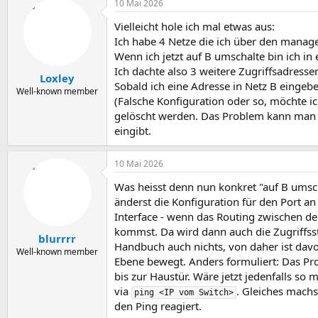
10 Mai 2026
Vielleicht hole ich mal etwas aus:
Ich habe 4 Netze die ich über den manage
Wenn ich jetzt auf B umschalte bin ich i
Ich dachte also 3 weitere Zugriffsadres
Loxley
Sobald ich eine Adresse in Netz B einge
Well-known member
(Falsche Konfiguration oder so, möchte i
gelöscht werden. Das Problem kann man 
eingibt.
10 Mai 2026
Was heisst denn nun konkret "auf B umsc
änderst die Konfiguration für den Port 
Interface - wenn das Routing zwischen den
kommst. Da wird dann auch die Zugriffsst
blurrrr
Handbuch auch nichts, von daher ist davo
Well-known member
Ebene bewegt. Anders formuliert: Das Pro
bis zur Haustür. Wäre jetzt jedenfalls s
via
. Gleiches machs
ping <IP vom Switch>
den Ping reagiert.