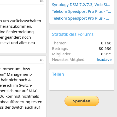
#4
Synology DSM 7.2/7.3, Web Station 4, Webdienst und Webportal erstellen (ehemals vHost)
Telekom Speedport Pro Plus - Telefonie einrichten
Telekom Speedport Pro Plus - Netzwerk einrichten
en um zurückzuschalten.
tch heranzukommen.
eine Fehlermeldung.
Statistik des Forums
der geändert noch
setzt und alles neu
Themen
8.166
Beiträge
80.536
Mitglieder
8.915
Neuestes Mitglied
lisadave
#5
st immer um, bzw.
Teilen
"ein" Management-
 halt nicht nach A
E-Mail
Link
ehe ich im Switch-
her sich nur auf MAC-
n Du kommst nichtmals
Spenden
ngabeaufforderung testen
ss der Switch auch auf