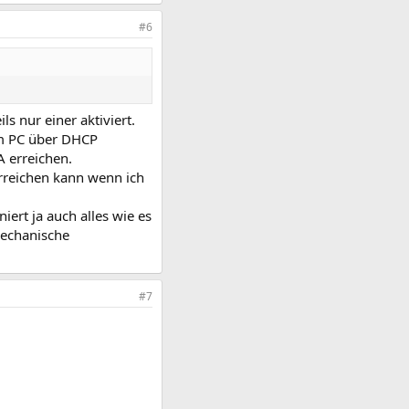
#6
s nur einer aktiviert.
om PC über DHCP
A erreichen.
erreichen kann wenn ich
iert ja auch alles wie es
 mechanische
#7