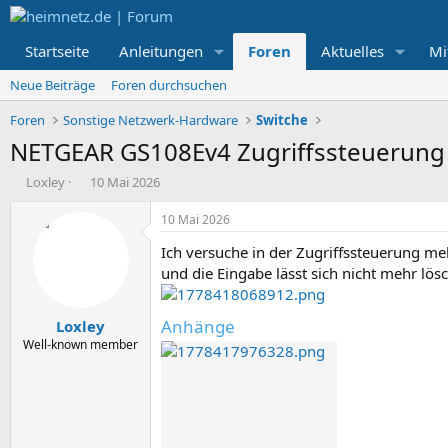
Startseite
Anleitungen
Foren
Aktuelles
Mi
Neue Beiträge
Foren durchsuchen
Foren
Sonstige Netzwerk-Hardware
Switche
NETGEAR GS108Ev4 Zugriffssteuerung
E
E
Loxley
10 Mai 2026
r
r
s
s
10 Mai 2026
t
t
Ich versuche in der Zugriffssteuerung m
e
e
l
l
und die Eingabe lässt sich nicht mehr lös
l
l
e
t
Anhänge
Loxley
r
a
m
Well-known member