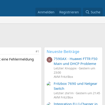
Anmelden
Registrieren
Suche
Neueste Beiträge
#1
7590AX - Huawei FTTR F50
t eine Fehlermeldung
K
Main und DHCP Probleme
Letzter: Knoppix
Gestern um
23:00
AVM Fritz!Box
Fritzbox 7690 und Netgear
Switch
Letzter: zte1m
Gestern um 21:45
AVM Fritz!Box
Integration ELLI-Charger in