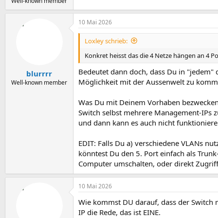
Well-known member
10 Mai 2026
Loxley schrieb:
Konkret heisst das die 4 Netze hängen an 4 P
Bedeutet dann doch, dass Du in "jedem" 
blurrrr
Möglichkeit mit der Aussenwelt zu komm
Well-known member
Was Du mit Deinem Vorhaben bezwecken mö
Switch selbst mehrere Management-IPs zu
und dann kann es auch nicht funktioniere
EDIT: Falls Du a) verschiedene VLANs nut
könntest Du den 5. Port einfach als Trun
Computer umschalten, oder direkt Zugriff
10 Mai 2026
Wie kommst DU darauf, dass der Switch m
IP die Rede, das ist EINE.