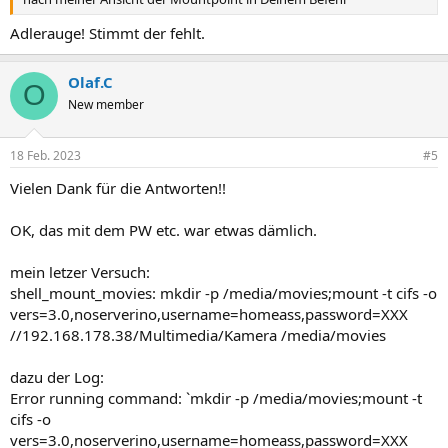
Adlerauge! Stimmt der fehlt.
Olaf.C
O
New member
18 Feb. 2023
#5
Vielen Dank für die Antworten!!
OK, das mit dem PW etc. war etwas dämlich.
mein letzer Versuch:
shell_mount_movies: mkdir -p /media/movies;mount -t cifs -o
vers=3.0,noserverino,username=homeass,password=XXX
//192.168.178.38/Multimedia/Kamera /media/movies
dazu der Log:
Error running command: `mkdir -p /media/movies;mount -t
cifs -o
vers=3.0,noserverino,username=homeass,password=XXX