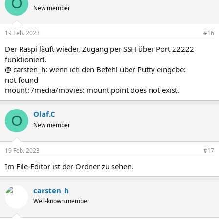
O
New member
19 Feb. 2023
#16
Der Raspi läuft wieder, Zugang per SSH über Port 22222
funktioniert.
@ carsten_h: wenn ich den Befehl über Putty eingebe:
not found
mount: /media/movies: mount point does not exist.
Olaf.C
O
New member
19 Feb. 2023
#17
Im File-Editor ist der Ordner zu sehen.
carsten_h
Well-known member