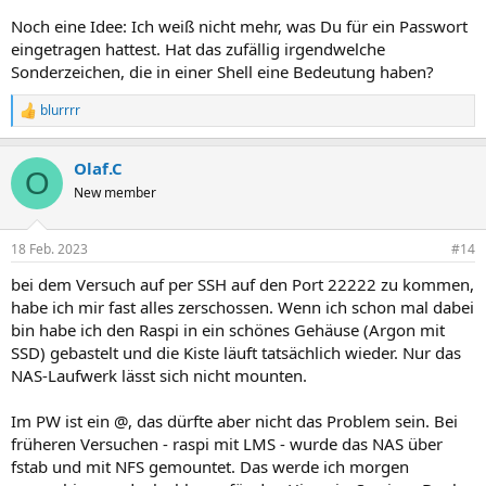
Noch eine Idee: Ich weiß nicht mehr, was Du für ein Passwort
eingetragen hattest. Hat das zufällig irgendwelche
Sonderzeichen, die in einer Shell eine Bedeutung haben?
blurrrr
R
e
a
Olaf.C
k
O
t
New member
i
o
n
18 Feb. 2023
#14
e
n
bei dem Versuch auf per SSH auf den Port 22222 zu kommen,
:
habe ich mir fast alles zerschossen. Wenn ich schon mal dabei
bin habe ich den Raspi in ein schönes Gehäuse (Argon mit
SSD) gebastelt und die Kiste läuft tatsächlich wieder. Nur das
NAS-Laufwerk lässt sich nicht mounten.
Im PW ist ein @, das dürfte aber nicht das Problem sein. Bei
früheren Versuchen - raspi mit LMS - wurde das NAS über
fstab und mit NFS gemountet. Das werde ich morgen