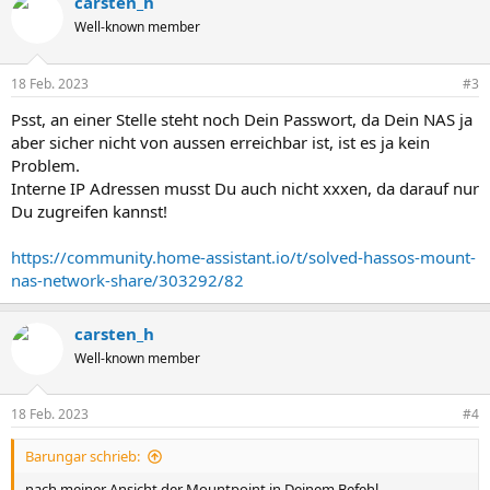
carsten_h
k
t
Well-known member
i
o
n
18 Feb. 2023
#3
e
n
Psst, an einer Stelle steht noch Dein Passwort, da Dein NAS ja
:
aber sicher nicht von aussen erreichbar ist, ist es ja kein
Problem.
Interne IP Adressen musst Du auch nicht xxxen, da darauf nur
Du zugreifen kannst!
https://community.home-assistant.io/t/solved-hassos-mount-
nas-network-share/303292/82
carsten_h
Well-known member
18 Feb. 2023
#4
Barungar schrieb:
nach meiner Ansicht der Mountpoint in Deinem Befehl