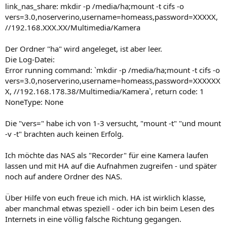
link_nas_share: mkdir -p /media/ha;mount -t cifs -o
vers=3.0,noserverino,username=homeass,password=XXXXX,
//192.168.XXX.XX/Multimedia/Kamera
Der Ordner "ha" wird angeleget, ist aber leer.
Die Log-Datei:
Error running command: `mkdir -p /media/ha;mount -t cifs -o
vers=3.0,noserverino,username=homeass,password=XXXXXX
X, //192.168.178.38/Multimedia/Kamera`, return code: 1
NoneType: None
Die "vers=" habe ich von 1-3 versucht, "mount -t" "und mount
-v -t" brachten auch keinen Erfolg.
Ich möchte das NAS als "Recorder" für eine Kamera laufen
lassen und mit HA auf die Aufnahmen zugreifen - und später
noch auf andere Ordner des NAS.
Über Hilfe von euch freue ich mich. HA ist wirklich klasse,
aber manchmal etwas speziell - oder ich bin beim Lesen des
Internets in eine völlig falsche Richtung gegangen.