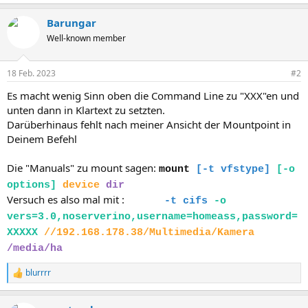
Barungar
Well-known member
18 Feb. 2023
#2
Es macht wenig Sinn oben die Command Line zu "XXX"en und
unten dann in Klartext zu setzten.
Darüberhinaus fehlt nach meiner Ansicht der Mountpoint in
Deinem Befehl
Die "Manuals" zu mount sagen:
mount
[-t vfstype]
[-o
options]
device
dir
Versuch es also mal mit :
mount
-t cifs
-o
vers=3.0,noserverino,username=homeass,password=
XXXXX
//192.168.178.38/Multimedia/Kamera
/media/ha
blurrrr
R
e
a