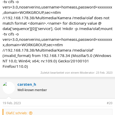
-tv cifs -o
vers=3.0,noserverino,username=homeass,password=xxxxxxx
,domain=WORKGROUP,sec=ntlm
//192.168.178.38/Multimedia/Kamera /media/olaf does not
match format <domain>.<name> for dictionary value @
data['sequence'][0]['service']. Got 'mkdir -p /media/olaf;mount
-tv cifs -o
vers=3.0,noserverino,username=homeass,password=xxxxxxx
x,domain=WORKGROUP,sec=ntlm
//192.168.178.38/Multimedia/Kamera /media/olaf'
(invalid_format) from 192.168.178.34 (Mozilla/5.0 (Windows
NT 10.0; Win64; x64; rv:109.0) Gecko/20100101
Firefox/110.0)
Zuletzt bearbeitet von einem Moderator:
23 Feb. 2023
carsten_h
Well-known member
19 Feb. 2023
#20
Olaf.C schrieb: