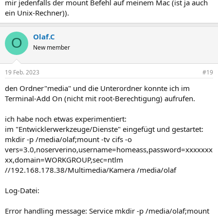
mir jedenfalls der mount Befehl auf meinem Mac (ist ja auch
ein Unix-Rechner)).
Olaf.C
O
New member
19 Feb. 2023
#19
den Ordner"media" und die Unterordner konnte ich im
Terminal-Add On (nicht mit root-Berechtigung) aufrufen.
ich habe noch etwas experimentiert:
im "Entwicklerwerkzeuge/Dienste" eingefügt und gestartet:
mkdir -p /media/olaf;mount -tv cifs -o
vers=3.0,noserverino,username=homeass,password=xxxxxxx
xx,domain=WORKGROUP,sec=ntlm
//192.168.178.38/Multimedia/Kamera /media/olaf
Log-Datei:
Error handling message: Service mkdir -p /media/olaf;mount