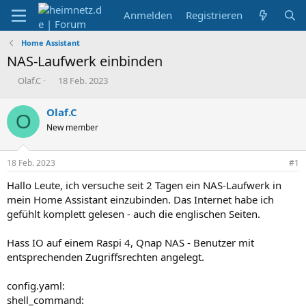
Anmelden
Registrieren
Home Assistant
NAS-Laufwerk einbinden
E
E
Olaf.C
18 Feb. 2023
r
r
s
s
Olaf.C
O
t
t
New member
e
e
l
l
l
l
18 Feb. 2023
#1
e
t
r
a
Hallo Leute, ich versuche seit 2 Tagen ein NAS-Laufwerk in
m
mein Home Assistant einzubinden. Das Internet habe ich
gefühlt komplett gelesen - auch die englischen Seiten.
Hass IO auf einem Raspi 4, Qnap NAS - Benutzer mit
entsprechenden Zugriffsrechten angelegt.
config.yaml:
shell_command: