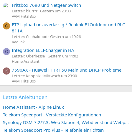
Fritzbox 7690 und Netgear Switch
Letzter: blurrrr
Gestern um 20:03
AVM Fritz!Box
FTP Upload unzuverlässig / Reolink E1Outdoor und RLC-
C
811A
Letzter: Cephalopod
Gestern um 19:26
Reolink
Integration ELLI-Charger in HA
O
Letzter: Oberhesse
Gestern um 11:02
Home Assistant
7590AX - Huawei FTTR F50 Main und DHCP Probleme
K
Letzter: Knoppix
Mittwoch um 23:00
AVM Fritz!Box
Letzte Anleitungen
Home Assistant - Alpine Linux
Telekom Speedport - Versteckte Konfigurationen
Synology DSM 7.2/7.3, Web Station 4, Webdienst und Webportal erstellen (ehemals vHost)
Telekom Speedport Pro Plus - Telefonie einrichten