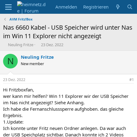
Anmelden
Registrieren
AVM Fritz!Box
Nas 6660 Kabel - USB Speicher wird unter Nas
im Win 11 Explorer nicht angezeigt
E
E
Neuling Fritze
23 Dez. 2022
r
r
s
s
Neuling Fritze
N
t
t
New member
e
e
l
l
l
l
23 Dez. 2022
#1
e
t
r
a
Hi Fritzboxfan,
m
wer kann mir helfen? Win 11 Explorer wir der USB Speicher
im Nas nicht angezeigt? Siehe Anhang.
Ich habe die Fernanschlusssperre aufghoben. das gleiche
Ergebnis.
1.Update:
Ich konnte unter Fritz neuen Ordner anlegen. Da war auch
der USB Speichplatz sichtbar. Danach konnte ich 2 Videos