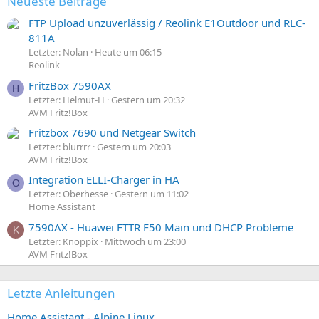
Neueste Beiträge
FTP Upload unzuverlässig / Reolink E1Outdoor und RLC-
811A
Letzter: Nolan
Heute um 06:15
Reolink
FritzBox 7590AX
H
Letzter: Helmut-H
Gestern um 20:32
AVM Fritz!Box
Fritzbox 7690 und Netgear Switch
Letzter: blurrrr
Gestern um 20:03
AVM Fritz!Box
Integration ELLI-Charger in HA
O
Letzter: Oberhesse
Gestern um 11:02
Home Assistant
7590AX - Huawei FTTR F50 Main und DHCP Probleme
K
Letzter: Knoppix
Mittwoch um 23:00
AVM Fritz!Box
Letzte Anleitungen
Home Assistant - Alpine Linux