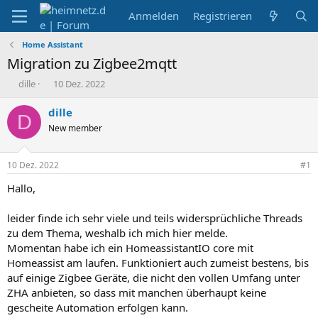
Anmelden
Registrieren
Home Assistant
Migration zu Zigbee2mqtt
E
E
dille
10 Dez. 2022
r
r
s
s
dille
D
t
t
New member
e
e
l
l
l
l
10 Dez. 2022
#1
e
t
r
a
Hallo,
m
leider finde ich sehr viele und teils widersprüchliche Threads
zu dem Thema, weshalb ich mich hier melde.
Momentan habe ich ein HomeassistantIO core mit
Homeassist am laufen. Funktioniert auch zumeist bestens, bis
auf einige Zigbee Geräte, die nicht den vollen Umfang unter
ZHA anbieten, so dass mit manchen überhaupt keine
gescheite Automation erfolgen kann.