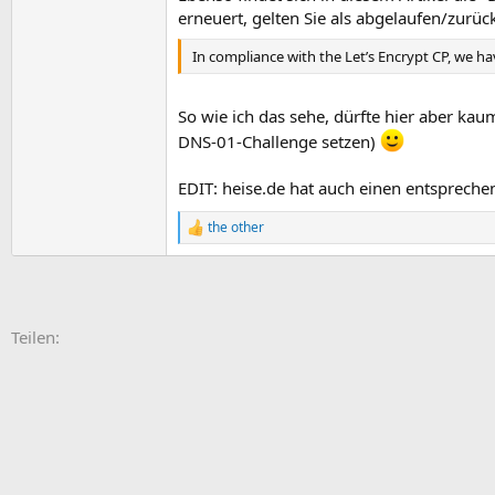
erneuert, gelten Sie als abgelaufen/zu
In compliance with the Let’s Encrypt CP, we ha
So wie ich das sehe, dürfte hier aber kau
DNS-01-Challenge setzen)
EDIT: heise.de hat auch einen entsprech
the other
R
e
a
k
t
i
E-Mail
Link
Teilen:
o
n
e
n
: