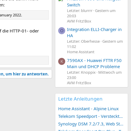
Switch
en:
Letzter: blurrrr
Gestern um
January 2022.
20:03
AVM Fritz!Box
Integration ELLI-Charger in
uf die HTTP-01- oder
O
HA
Letzter: Oberhesse
Gestern um
11:02
Home Assistant
7590AX - Huawei FTTR F50
K
Main und DHCP Probleme
Letzter: Knoppix
Mittwoch um
en, um hier zu antworten.
23:00
AVM Fritz!Box
Letzte Anleitungen
Home Assistant - Alpine Linux
Telekom Speedport - Versteckte Konfigurationen
Synology DSM 7.2/7.3, Web Station 4, Webdienst und Webportal erstellen (ehemals vHost)