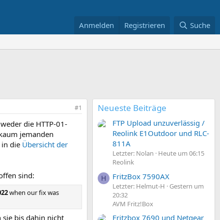
Anmelden
Registrieren
Suche
Neueste Beiträge
#1
FTP Upload unzuverlässig /
r weder die HTTP-01-
Reolink E1Outdoor und RLC-
l kaum jemanden
811A
 in die
Übersicht der
Letzter: Nolan
Heute um 06:15
Reolink
offen sind:
FritzBox 7590AX
H
Letzter: Helmut-H
Gestern um
022
when our fix was
20:32
AVM Fritz!Box
Fritzbox 7690 und Netgear
 sie bis dahin nicht