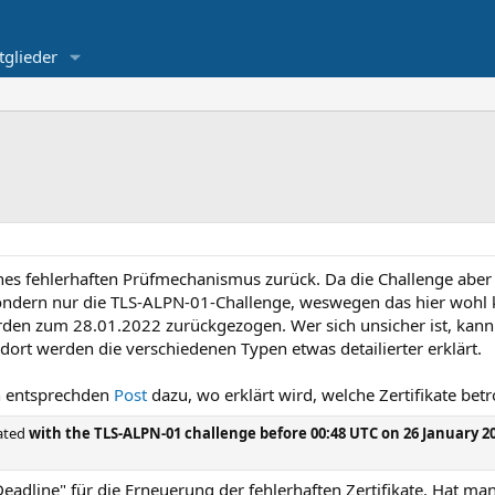
tglieder
 eines fehlerhaften Prüfmechanismus zurück. Da die Challenge abe
sondern nur die TLS-ALPN-01-Challenge, weswegen das hier woh
werden zum 28.01.2022 zurückgezogen. Wer sich unsicher ist, kann
 dort werden die verschiedenen Typen etwas detailierter erklärt.
n entsprechden
Post
dazu, wo erklärt wird, welche Zertifikate betr
dated
with the TLS-ALPN-01 challenge before 00:48 UTC on 26 January 2
Deadline" für die Erneuerung der fehlerhaften Zertifikate. Hat man