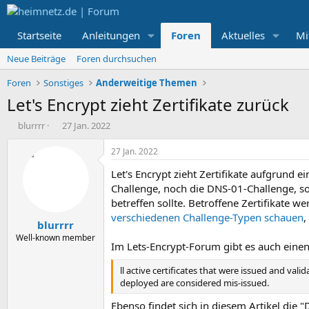
Startseite
Anleitungen
Foren
Aktuelles
Mi
Neue Beiträge
Foren durchsuchen
Foren
Sonstiges
Anderweitige Themen
Let's Encrypt zieht Zertifikate zurück
E
E
blurrrr
27 Jan. 2022
r
r
s
s
27 Jan. 2022
t
t
Let's Encrypt zieht Zertifikate aufgrund
e
e
l
l
Challenge, noch die DNS-01-Challenge, 
l
l
betreffen sollte. Betroffene Zertifikate 
e
t
verschiedenen Challenge-Typen schauen
,
blurrrr
r
a
m
Well-known member
Im Lets-Encrypt-Forum gibt es auch eine
ll active certificates that were issued and vali
deployed are considered mis-issued.
Ebenso findet sich in diesem Artikel die "