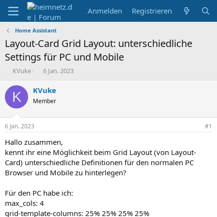
Anmelden
Registrieren
Home Assistant
Layout-Card Grid Layout: unterschiedliche
Settings für PC und Mobile
E
E
KVuke
6 Jan. 2023
r
r
s
s
KVuke
K
t
t
Member
e
e
l
l
l
l
6 Jan. 2023
#1
e
t
r
a
Hallo zusammen,
m
kennt ihr eine Möglichkeit beim Grid Layout (von Layout-
Card) unterschiedliche Definitionen für den normalen PC
Browser und Mobile zu hinterlegen?
Für den PC habe ich:
max_cols: 4
grid-template-columns: 25% 25% 25% 25%