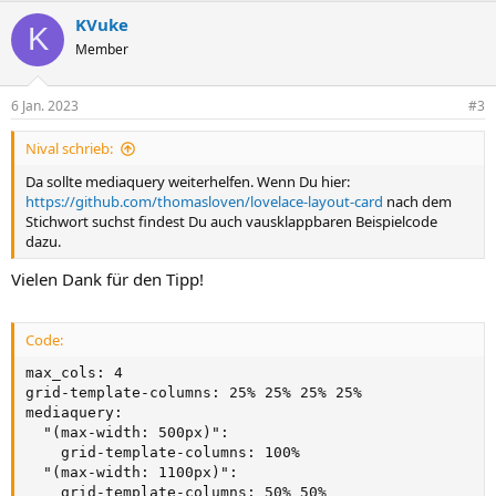
a
KVuke
k
K
t
Member
i
o
n
6 Jan. 2023
#3
e
n
Nival schrieb:
:
Da sollte mediaquery weiterhelfen. Wenn Du hier:
https://github.com/thomasloven/lovelace-layout-card
nach dem
Stichwort suchst findest Du auch vausklappbaren Beispielcode
dazu.
Vielen Dank für den Tipp!
Code:
max_cols: 4

grid-template-columns: 25% 25% 25% 25%

mediaquery:

  "(max-width: 500px)":

    grid-template-columns: 100%

  "(max-width: 1100px)":

    grid-template-columns: 50% 50%