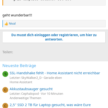
geht wunderbar!!!
Nival
R
e
a
Du musst dich einloggen oder registrieren, um hier zu
k
antworten.
t
i
o
E-Mail
Link
Teilen:
n
e
n
:
Neueste Beiträge
SSL-Handshake fehlt - Home Assistant nicht erreichbar
S
Letzter: SkyWalker2_D
Gerade eben
Home Assistant
Akkustaubsauger gesucht
C
Letzter: Cephalopod
Vor 10 Minuten
Anderweitige Themen
2,5" SSD 2 TB für Laptop gesucht, was wäre Eure
C