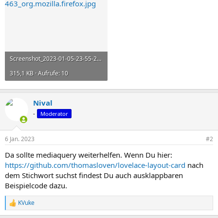
Screenshot_2023-01-05-23-55-21-463_org.mozilla.firefox.jpg
315,1 KB · Aufrufe: 10
Nival
-
Moderator
6 Jan. 2023
#2
Da sollte mediaquery weiterhelfen. Wenn Du hier:
https://github.com/thomasloven/lovelace-layout-card
nach
dem Stichwort suchst findest Du auch ausklappbaren
Beispielcode dazu.
KVuke
R
e