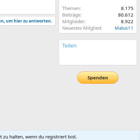
Themen
8.175
Beiträge
80.612
en, um hier zu antworten.
Mitglieder
8.922
Neuestes Mitglied
Malus11
Teilen
E-Mail
Link
Spenden
zu halten, wenn du registriert bist.