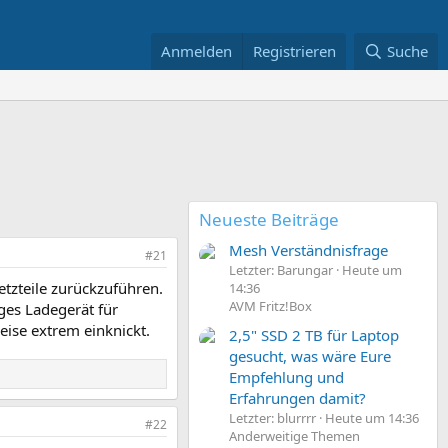
Anmelden
Registrieren
Suche
Neueste Beiträge
Mesh Verständnisfrage
#21
Letzter: Barungar
Heute um
etzteile zurückzuführen.
14:36
AVM Fritz!Box
iges Ladegerät für
ise extrem einknickt.
2,5" SSD 2 TB für Laptop
gesucht, was wäre Eure
Empfehlung und
Erfahrungen damit?
Letzter: blurrrr
Heute um 14:36
#22
Anderweitige Themen