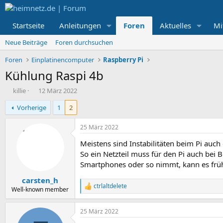
Startseite
Anleitungen
Foren
Aktuelles
Mi
Neue Beiträge
Foren durchsuchen
Foren
Einplatinencomputer
Raspberry Pi
Kühlung Raspi 4b
E
E
killie
12 März 2022
r
r
Vorherige
1
2
s
s
t
t
e
e
25 März 2022
l
l
Meistens sind Instabilitäten beim Pi auc
l
l
e
t
So ein Netzteil muss für den Pi auch bei 
r
a
Smartphones oder so nimmt, kann es frü
m
carsten_h
ctrlaltdelete
R
Well-known member
e
a
25 März 2022
k
t