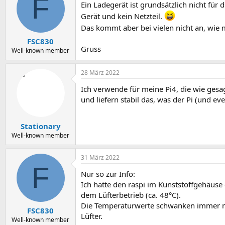
F
Ein Ladegerät ist grundsätzlich nicht fü
i
o
Gerät und kein Netzteil.
n
Das kommt aber bei vielen nicht an, wi
e
n
FSC830
:
Gruss
Well-known member
28 März 2022
Ich verwende für meine Pi4, die wie gesagt
und liefern stabil das, was der Pi (und ev
Stationary
Well-known member
31 März 2022
F
Nur so zur Info:
Ich hatte den raspi im Kunststoffgehäuse
dem Lüfterbetrieb (ca. 48°C).
Die Temperaturwerte schwanken immer mi
FSC830
Lüfter.
Well-known member