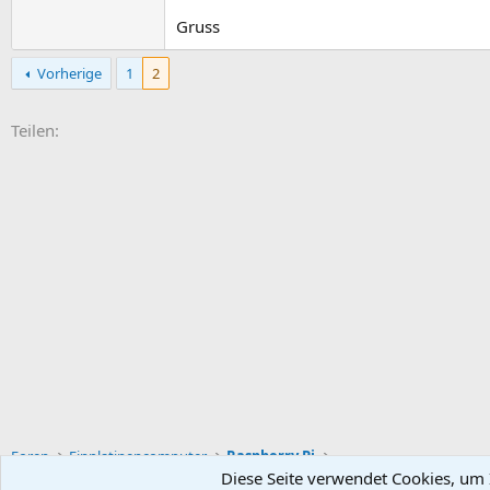
Gruss
Vorherige
1
2
E-Mail
Link
Teilen:
Foren
Einplatinencomputer
Raspberry Pi
Diese Seite verwendet Cookies, um I