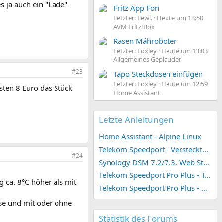
s ja auch ein "Lade"-
Fritz App Fon
Letzter: Lewi.
Heute um 13:50
AVM Fritz!Box
Rasen Mähroboter
Letzter: Loxley
Heute um 13:03
Allgemeines Geplauder
#23
Tapo Steckdosen einfügen
Letzter: Loxley
Heute um 12:59
osten 8 Euro das Stück
Home Assistant
Letzte Anleitungen
Home Assistant - Alpine Linux
Telekom Speedport - Versteckte Konfigurationen
#24
Synology DSM 7.2/7.3, Web Station 4, Webdienst und Webportal erstellen (ehemals vHost)
Telekom Speedport Pro Plus - Telefonie einrichten
 ca. 8°C höher als mit
Telekom Speedport Pro Plus - Netzwerk einrichten
se und mit oder ohne
Statistik des Forums