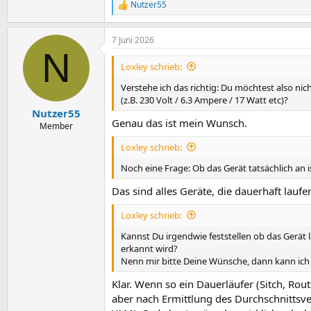
Nutzer55
R
e
a
7 Juni 2026
k
N
t
i
Loxley schrieb:
o
n
Verstehe ich das richtig: Du möchtest also nic
e
(z.B. 230 Volt / 6.3 Ampere / 17 Watt etc)?
n
Nutzer55
:
Genau das ist mein Wunsch.
Member
Loxley schrieb:
Noch eine Frage: Ob das Gerät tatsächlich an i
Das sind alles Geräte, die dauerhaft lau
Loxley schrieb:
Kannst Du irgendwie feststellen ob das Gerä
erkannt wird?
Nenn mir bitte Deine Wünsche, dann kann ich 
Klar. Wenn so ein Dauerläufer (Sitch, Route
aber nach Ermittlung des Durchschnittsve