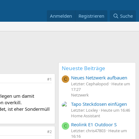
Anmelden
Registrieren
Suche
Neueste Beiträge
Neues Netzwerk aufbauen
#1
C
Letzter: Cephalopod
Heute um
17:27
Netzwerk
erlegen um damit
 overkill.
Tapo Steckdosen einfügen
et, ist eher Sondermüll
Letzter: Loxley
Heute um 16:46
Home Assistant
Reolink E1 Outdoor S
C
Letzter: chris47803
Heute um
#2
16:16