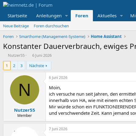
Startseite
Anleitungen
Foren
Aktuelles
Mi
Neue Beiträge
Foren durchsuchen
Foren
Smarthome (Management-Systeme)
Home Assistant
Konstanter Dauerverbrauch, ewiges Pr
E
E
Nutzer55
6 Juni 2026
r
r
1
2
3
Nächste
s
s
t
t
e
e
6 Juni 2026
l
l
N
Moin,
l
l
e
t
ich versuche nun seit Jahren, den ermitt
r
a
innerhalb von HA, wie mit einem echten S
m
Mir würde schon ein FUNKTIONIERENDER Sch
Nutzer55
und verschwendete Zeit. Kann jemand sow
Member
7 Juni 2026