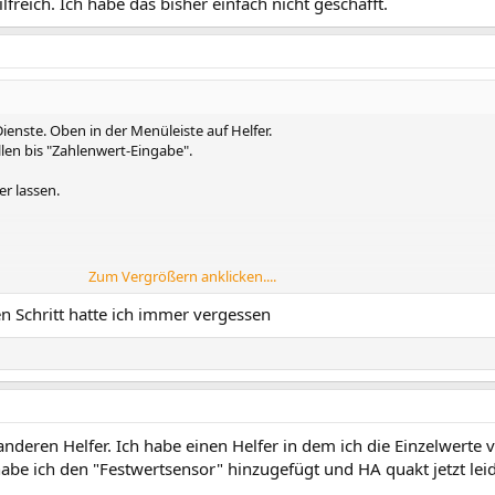
freich. Ich habe das bisher einfach nicht geschafft.
ienste. Oben in der Menüleiste auf Helfer.
llen bis "Zahlenwert-Eingabe".
r lassen.
Zum Vergrößern anklicken....
en Schritt hatte ich immer vergessen
cher. Den einmal anklicken. Dann siehst Du in dem neuen Fenster ein Eingab
erden soll.
nderen Helfer. Ich habe einen Helfer in dem ich die Einzelwerte 
abe ich den "Festwertsensor" hinzugefügt und HA quakt jetzt lei