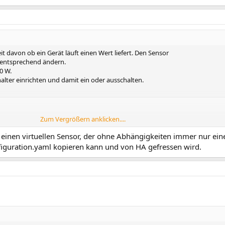
t davon ob ein Gerät läuft einen Wert liefert. Den Sensor
 entsprechend ändern.
0 W.
lter einrichten und damit ein oder ausschalten.
Zum Vergrößern anklicken....
 einen virtuellen Sensor, der ohne Abhängigkeiten immer nur eine
figuration.yaml kopieren kann und von HA gefressen wird.
.fritz_box_connection', 'on') %}
