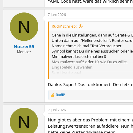
YAML Code hast, wäre das wirklich sehr hil
7 Juni 2026
N
RudiP schrieb:
Gehe in die Einstellungen, dann auf Geräte & D
Unten dann auf "Helfer erstellen". Runter scro
Name nehme ich mal "Test Verbraucher"
Nutzer55
Symbol kannst Du dir eines aussuchen oder lee
Member
Minimalwert lasse ich mal bei 0
Maximalwert auf 5 oder 10, wie Du es willst.
Eingabefeld auswählen.
Schrittweite egal
Maßeinheit: kWh
Dann auf Erstellen klicken.
Danke. Super! Das funktioniert. Den letzt
Jetzt siehst Du den neuen Helfer Test Verbrau
RudiP
R
schreibst Du dann den Wert rein, der gezählt w
e
a
Fertig
7 Juni 2026
k
N
t
Nun gibt es aber das Problem mit einem a
i
o
Leistungswertsensoren aufaddiere. Nun h
n
hätte keine Zustandsklasse mehr.