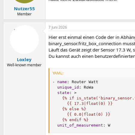
e
n
Nutzer55
:
Member
7 Juni 2026
Hier erst einmal einen Code der in Abhäng
binary_sensor.fritz_box_connection muss
Läuft das Gerät zeigt der Sensor 17.3 W, 
Du kannst auch einen benutzerdefinierten
Loxley
Well-known member
YAML:
-
name
:
 Router Watt

unique_id
:
 RoWa

state
:
>
    {% if is_state('binary_sensor.
      {{ 17.3|float(0) }}

    {% else %}

      {{ 0.0|float(0) }}

    {% endif %}
unit_of_measurement
:
 W