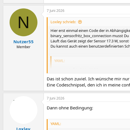
7 Juni 2026
N
Loxley schrieb:
Hier erst einmal einen Code der in Abhängigkei
binary_sensor.fritz_box_connection musst Du
Läuft das Gerät zeigt der Sensor 17.3 W, sonst 
Nutzer55
Du kannst auch einen benutzerdefinierten Scha
Member
YAML:
-
name
:
 Router Watt

unique_id
:
 RoWa

Das ist schon zuviel. Ich wünsche mir nur
state
:
>
Eine Codeschnipsel, den ich in meine con
    {% if is_state('binary_sensor
      {{ 17.3|float(0) }}

    {% else %}

7 Juni 2026
      {{ 0.0|float(0) }}

    {% endif %}
Dann ohne Bedingung:
unit_of_measurement
:
 W
YAML:
Loxley