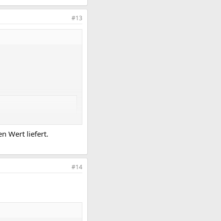
#13
n Wert liefert.
#14