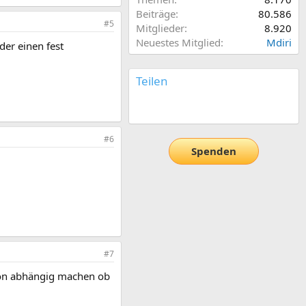
Beiträge
80.586
#5
Mitglieder
8.920
Neuestes Mitglied
Mdiri
der einen fest
Teilen
E-Mail
Link
#6
Spenden
#7
avon abhängig machen ob