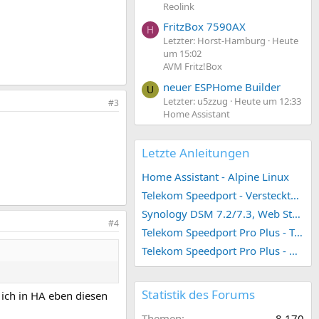
Reolink
FritzBox 7590AX
H
Letzter: Horst-Hamburg
Heute
um 15:02
AVM Fritz!Box
neuer ESPHome Builder
U
Letzter: u5zzug
Heute um 12:33
#3
Home Assistant
Letzte Anleitungen
Home Assistant - Alpine Linux
Telekom Speedport - Versteckte Konfigurationen
Synology DSM 7.2/7.3, Web Station 4, Webdienst und Webportal erstellen (ehemals vHost)
#4
Telekom Speedport Pro Plus - Telefonie einrichten
Telekom Speedport Pro Plus - Netzwerk einrichten
Statistik des Forums
 ich in HA eben diesen
Themen
8.170