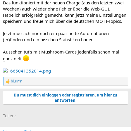
Das funktioniert mit der neuen Charge (aus den letzten zwei
Wochen) auch wieder ohne Fehler über die Web-GUI.
Habe ich erfolgreich gemacht, kann jetzt meine Einstellungen
speichern und freue mich über die deutschen MQTT-Topics.
Jetzt muss ich nur noch ein paar nette Automationen
(er)finden und ein bisschen Statistiken bauen.
Aussehen tut's mit Mushroom-Cards jedenfalls schon mal
ganz nett
blurrrr
R
e
a
Du musst dich einloggen oder registrieren, um hier zu
k
antworten.
t
i
o
E-Mail
Link
Teilen:
n
e
n
: