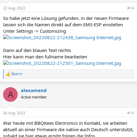
22 Aug. 2022
#14
So habe jetzt eine Lösung gefunden, in der neuen Firmware
lassen sich die Namen direkt auf dem EMS-ESP einstellen
Unter Settings -> Customizing
Dann auf den blauen Text rechts
Hier kann man den fullname bearbeiten
blurrrr
R
e
a
alexamend
k
A
t
Active member
i
o
n
26 Aug. 2022
#15
e
n
War heute mit BBQKees Electronics in Kontakt, sie arbeiten
:
aktuell an einer Firmware die native auch Deutsch unterstützt,
sobald sie hier etwas ergibt folgen die Infos.