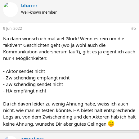
a
blurrrr
k
t
Well-known member
i
o
n
9 Juni 2022
#5
e
n
Na dann wünsch ich mal viel Glück! Wenn es rein um die
:
"aktiven" Geschichten geht (wo ja wohl auch die
Kommunikation andersherum läuft), gibt es ja eigentlich auch
nur 4 Möglichkeiten:
- Aktor sendet nicht
- Zwischending empfängt nicht
- Zwischending sendet nicht
- HA empfängt nicht
Da ich davon leider zu wenig Ahnung habe, weiss ich auch
nicht, wie man es testen könnte. HA bietet halt entsprechende
Logs an, von dem Zwischending und den Aktoren hab ich halt
keine Ahnung, wünsche Dir aber gutes Gelingen
azrael783