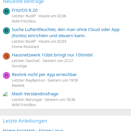
Neueste Beiträge
Fritz!OS 8.20
R
Letzter: RudiP
Heute um 02:06
AVM Fritz!Box
Suche Luftentfeuchter, den man ohne Cloud oder App
R
(Konto) einrichten und steuern kann.
Letzter: RudiP
Heute um 02:03
Home Assistant
Hausnetzwerk 1Gbit bringt nur 100mbit
S
Letzter: SaschaC
Gestern um 22:27
Sonstige
Reolink nicht per App erreichbar
R
Letzter: RayBanton
Gestern um 19:50
Reolink
Mesh Verständnisfrage
Letzter: Barungar
Gestern um 18:36
AVM Fritz!Box
Letzte Anleitungen
Home Assistant - Alpine Linux