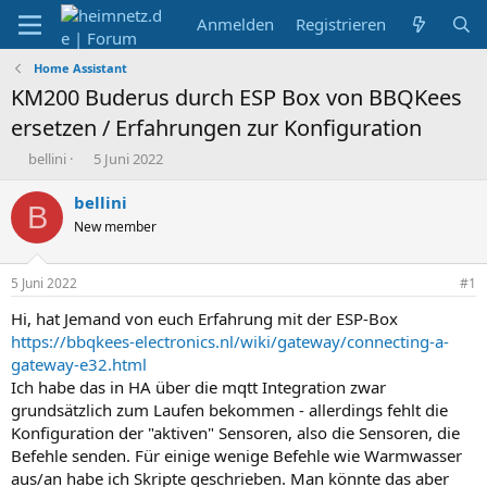
Anmelden
Registrieren
Home Assistant
KM200 Buderus durch ESP Box von BBQKees
ersetzen / Erfahrungen zur Konfiguration
E
E
bellini
5 Juni 2022
r
r
s
s
bellini
B
t
t
New member
e
e
l
l
l
l
5 Juni 2022
#1
e
t
r
a
Hi, hat Jemand von euch Erfahrung mit der ESP-Box
m
https://bbqkees-electronics.nl/wiki/gateway/connecting-a-
gateway-e32.html
Ich habe das in HA über die mqtt Integration zwar
grundsätzlich zum Laufen bekommen - allerdings fehlt die
Konfiguration der "aktiven" Sensoren, also die Sensoren, die
Befehle senden. Für einige wenige Befehle wie Warmwasser
aus/an habe ich Skripte geschrieben. Man könnte das aber