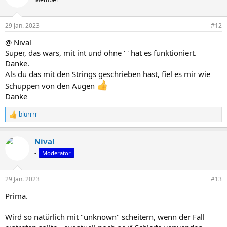
i
o
n
29 Jan. 2023
#12
e
n
@ Nival
:
Super, das wars, mit int und ohne ' ' hat es funktioniert.
Danke.
Als du das mit den Strings geschrieben hast, fiel es mir wie
Schuppen von den Augen
Danke
blurrrr
R
e
a
Nival
k
t
-
Moderator
i
o
n
29 Jan. 2023
#13
e
n
Prima.
:
Wird so natürlich mit "unknown" scheitern, wenn der Fall