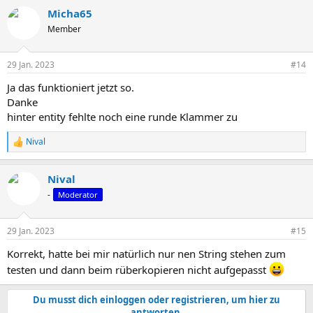
Micha65
Member
29 Jan. 2023
#14
Ja das funktioniert jetzt so.
Danke
hinter entity fehlte noch eine runde Klammer zu
Nival
R
e
a
Nival
k
t
-
Moderator
i
o
n
29 Jan. 2023
#15
e
n
Korrekt, hatte bei mir natürlich nur nen String stehen zum
:
testen und dann beim rüberkopieren nicht aufgepasst
Du musst dich einloggen oder registrieren, um hier zu
antworten.