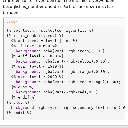
eintreten sollte - eventuell noch ne if-Schleife verwenden
bezüglich is_number und den Part für unknown ins else
bringen:
YAML:
{
% set level = states(config.entity %
}
{
% if is_number(level) %
}
{
% set level = level 
|
 int %
}
{
% if level < 600 %
}
background
:
 rgba(var(
-
-
rgb
-
green)
,
0.30);

{
% elif level < 1000 %
}
background
:
 rgba(var(
-
-
rgb
-
yellow)
,
0.30);

{
% elif level < 1500 %
}
background
:
 rgba(var(
-
-
rgb
-
orange)
,
0.30);

{
% elif level < 2000 %
}
background
:
 rgba(var(
-
-
rgb
-
deep
-
orange)
,
0.30);

{
% else %
}
background
:
 rgba(var(
-
-
rgb
-
red)
,
0.5);

{
% endif %
}
{
% else %
}
background
:
 rgba(var(
-
-
rgb
-
secondary
-
text
-
color)
,
{
% endif %
}