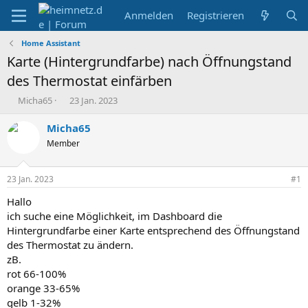
Anmelden
Registrieren
Home Assistant
Karte (Hintergrundfarbe) nach Öffnungstand
des Thermostat einfärben
E
E
Micha65
23 Jan. 2023
r
r
s
s
Micha65
t
t
Member
e
e
l
l
l
l
23 Jan. 2023
#1
e
t
r
a
Hallo
m
ich suche eine Möglichkeit, im Dashboard die
Hintergrundfarbe einer Karte entsprechend des Öffnungstand
des Thermostat zu ändern.
zB.
rot 66-100%
orange 33-65%
gelb 1-32%