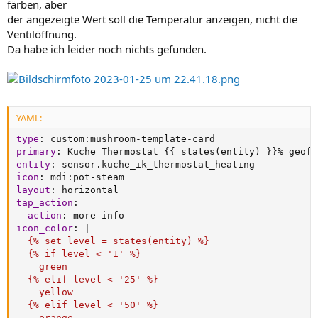
färben, aber
der angezeigte Wert soll die Temperatur anzeigen, nicht die
Ventilöffnung.
Da habe ich leider noch nichts gefunden.
YAML:
type
:
 custom
:
mushroom
-
template
-
primary
:
 Küche Thermostat 
{
{
 states(entity) 
}
}
entity
:
icon
:
 mdi
:
pot
-
layout
:
tap_action
:
action
:
 more
-
icon_color
:
|
  {% set level = states(entity) %}

  {% if level < '1' %}

    green

  {% elif level < '25' %}

    yellow

  {% elif level < '50' %}

    orange
