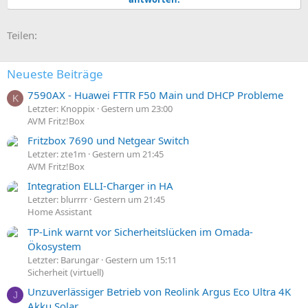
E-Mail
Link
Teilen:
Neueste Beiträge
7590AX - Huawei FTTR F50 Main und DHCP Probleme
K
Letzter: Knoppix
Gestern um 23:00
AVM Fritz!Box
Fritzbox 7690 und Netgear Switch
Letzter: zte1m
Gestern um 21:45
AVM Fritz!Box
Integration ELLI-Charger in HA
Letzter: blurrrr
Gestern um 21:45
Home Assistant
TP-Link warnt vor Sicherheitslücken im Omada-
Ökosystem
Letzter: Barungar
Gestern um 15:11
Sicherheit (virtuell)
Unzuverlässiger Betrieb von Reolink Argus Eco Ultra 4K
J
Akku Solar