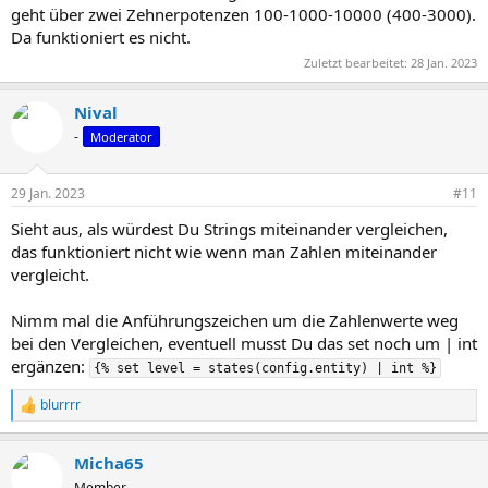
geht über zwei Zehnerpotenzen 100-1000-10000 (400-3000).
Da funktioniert es nicht.
Zuletzt bearbeitet:
28 Jan. 2023
Nival
-
Moderator
29 Jan. 2023
#11
Sieht aus, als würdest Du Strings miteinander vergleichen,
das funktioniert nicht wie wenn man Zahlen miteinander
vergleicht.
Nimm mal die Anführungszeichen um die Zahlenwerte weg
bei den Vergleichen, eventuell musst Du das set noch um | int
ergänzen:
{% set level = states(config.entity) | int %}
blurrrr
R
e
a
Micha65
k
t
Member