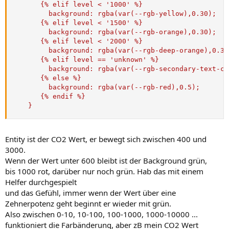
       {% elif level < '1000' %}

         background: rgba(var(--rgb-yellow),0.30);

       {% elif level < '1500' %}

         background: rgba(var(--rgb-orange),0.30);

       {% elif level < '2000' %}

         background: rgba(var(--rgb-deep-orange),0.30)
       {% elif level == 'unknown' %}

         background: rgba(var(--rgb-secondary-text-co
       {% else %}

         background: rgba(var(--rgb-red),0.5);

       {% endif %}

    }
Entity ist der CO2 Wert, er bewegt sich zwischen 400 und
3000.
Wenn der Wert unter 600 bleibt ist der Background grün,
bis 1000 rot, darüber nur noch grün. Hab das mit einem
Helfer durchgespielt
und das Gefühl, immer wenn der Wert über eine
Zehnerpotenz geht beginnt er wieder mit grün.
Also zwischen 0-10, 10-100, 100-1000, 1000-10000 ...
funktioniert die Farbänderung, aber zB mein CO2 Wert