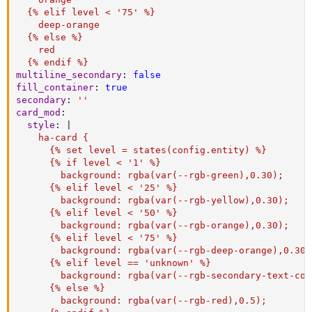
  {% elif level < '75' %}

    deep-orange

  {% else %}

    red

  {% endif %}
multiline_secondary
:
false
fill_container
:
true
secondary
:
''
card_mod
:
style
:
|
    ha-card {

      {% set level = states(config.entity) %}

      {% if level < '1' %}

        background: rgba(var(--rgb-green),0.30);

      {% elif level < '25' %}

        background: rgba(var(--rgb-yellow),0.30);

      {% elif level < '50' %}

        background: rgba(var(--rgb-orange),0.30);

      {% elif level < '75' %}

        background: rgba(var(--rgb-deep-orange),0.30);
      {% elif level == 'unknown' %}

        background: rgba(var(--rgb-secondary-text-col
      {% else %}

        background: rgba(var(--rgb-red),0.5);
