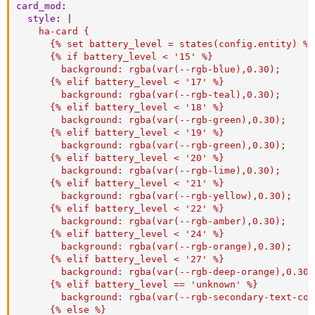
card_mod
:
style
:
|
    ha-card {

      {% set battery_level = states(config.entity) %}

      {% if battery_level < '15' %}

        background: rgba(var(--rgb-blue),0.30);

      {% elif battery_level < '17' %}

        background: rgba(var(--rgb-teal),0.30);

      {% elif battery_level < '18' %}

        background: rgba(var(--rgb-green),0.30);

      {% elif battery_level < '19' %}

        background: rgba(var(--rgb-green),0.30);

      {% elif battery_level < '20' %}

        background: rgba(var(--rgb-lime),0.30);

      {% elif battery_level < '21' %}

        background: rgba(var(--rgb-yellow),0.30);

      {% elif battery_level < '22' %}

        background: rgba(var(--rgb-amber),0.30);

      {% elif battery_level < '24' %}

        background: rgba(var(--rgb-orange),0.30);

      {% elif battery_level < '27' %}

        background: rgba(var(--rgb-deep-orange),0.30);
      {% elif battery_level == 'unknown' %}

        background: rgba(var(--rgb-secondary-text-col
      {% else %}
