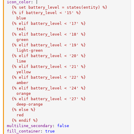
icon_color
:
|
  {% set battery_level = states(entity) %}

  {% if battery_level < '15' %}

    blue

  {% elif battery_level < '17' %}

    teal

  {% elif battery_level < '18' %}

    green

  {% elif battery_level < '19' %}

    light-green

  {% elif battery_level < '20' %}

    lime

  {% elif battery_level < '21' %}

    yellow

  {% elif battery_level < '22' %}

    amber

  {% elif battery_level < '24' %}

    orange

  {% elif battery_level < '27' %}

    deep-orange

  {% else %}

    red

  {% endif %}
multiline_secondary
:
false
fill_container
:
true