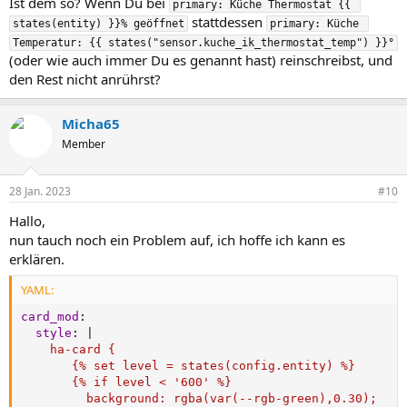
Ist dem so? Wenn Du bei
primary: Küche Thermostat {{ 
stattdessen
states(entity) }}% geöffnet
primary: Küche 
Temperatur: {{ states("sensor.kuche_ik_thermostat_temp") }}°
(oder wie auch immer Du es genannt hast) reinschreibst, und
den Rest nicht anrührst?
Micha65
Member
28 Jan. 2023
#10
Hallo,
nun tauch noch ein Problem auf, ich hoffe ich kann es
erklären.
YAML:
card_mod
:
style
:
|
    ha-card {

       {% set level = states(config.entity) %}

       {% if level < '600' %}

         background: rgba(var(--rgb-green),0.30);
