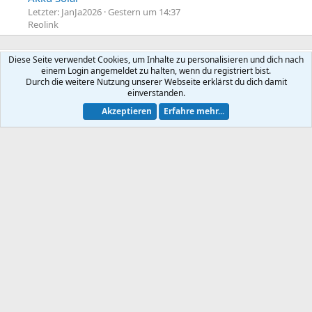
Letzter: JanJa2026
Gestern um 14:37
Reolink
Diese Seite verwendet Cookies, um Inhalte zu personalisieren und dich nach
Letzte Anleitungen
einem Login angemeldet zu halten, wenn du registriert bist.
Durch die weitere Nutzung unserer Webseite erklärst du dich damit
Home Assistant - Alpine Linux
einverstanden.
Telekom Speedport - Versteckte Konfigurationen
Akzeptieren
Erfahre mehr...
Synology DSM 7.2/7.3, Web Station 4, Webdienst und Webportal erstellen (ehemals vHost)
Telekom Speedport Pro Plus - Telefonie einrichten
Telekom Speedport Pro Plus - Netzwerk einrichten
Statistik des Forums
Themen
8.166
Beiträge
80.536
Mitglieder
8.915
Neuestes Mitglied
lisadave
Teilen