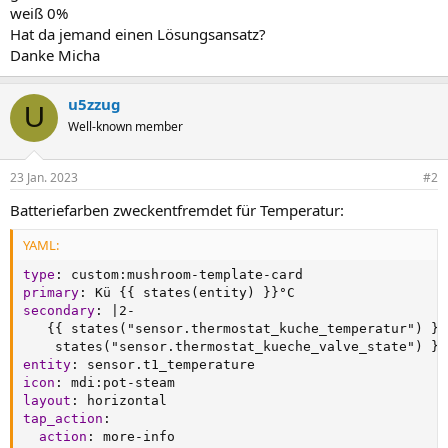
weiß 0%
Hat da jemand einen Lösungsansatz?
Danke Micha
u5zzug
U
Well-known member
23 Jan. 2023
#2
Batteriefarben zweckentfremdet für Temperatur:
YAML:
type
:
 custom
:
mushroom
-
template
-
primary
:
 Kü 
{
{
 states(entity) 
}
}
secondary
:
|
2
-
{
{
 states("sensor.thermostat_kuche_temperatur") 
}
}
    states("sensor.thermostat_kueche_valve_state") 
}
}
entity
:
icon
:
 mdi
:
pot
-
layout
:
tap_action
:
action
:
 more
-