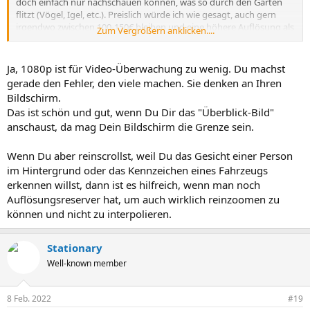
doch einfach nur nachschauen können, was so durch den Garten
flitzt (Vögel, Igel, etc.). Preislich würde ich wie gesagt, auch gern
irgendwo zwischen 100-150€ bleiben und eine höhere Auflösung als
Zum Vergrößern anklicken....
1080p hört sich jetzt irgendwie auch eher nach dem Gegenteil an
Ja, 1080p ist für Video-Überwachung zu wenig. Du machst
gerade den Fehler, den viele machen. Sie denken an Ihren
Bildschirm.
Das ist schön und gut, wenn Du Dir das "Überblick-Bild"
anschaust, da mag Dein Bildschirm die Grenze sein.
Wenn Du aber reinscrollst, weil Du das Gesicht einer Person
im Hintergrund oder das Kennzeichen eines Fahrzeugs
erkennen willst, dann ist es hilfreich, wenn man noch
Auflösungsreserver hat, um auch wirklich reinzoomen zu
können und nicht zu interpolieren.
Stationary
Well-known member
8 Feb. 2022
#19