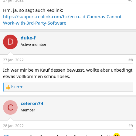
27 Jan. 2022
#7
e
n
Hm, ja, so sagt auch Reolink:
:
https://support.reolink.com/hc/en-u...d-Cameras-Cannot-
Work-with-3rd-Party-Software
duke-f
D
Active member
27 Jan. 2022
#8
Ich war mir beim Kauf dessen bewusst, wollte aber unbedingt
etwas vollkommen schnurloses.
blurrrr
R
e
a
celeron74
k
C
t
Member
i
o
n
28 Jan. 2022
#9
e
n