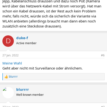
Jepp, Kabelanschluss draussen und dazu noch PoE (Kamera
wird über das Netzwerk-Kabel mit Strom versorgt). Hat man
schon ein Kabel draussen, ist der Rest auch kein Problem
mehr, falls nicht, würde sich da sicherlich die Variante via
WLAN anbieten (allerdings braucht man dann eben noch
zusätzlich eine Steckdose draussen).
duke-f
D
Active member
27 Jan. 2022
#6
Meine Wahl
Geht aber nicht mit Surveillance oder ähnlichem.
blurrrr
R
e
a
blurrrr
k
t
Well-known member
i
o
n