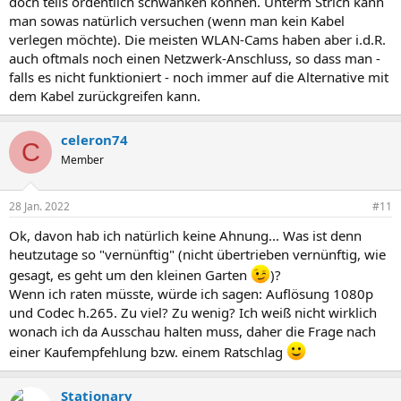
doch teils ordentlich schwanken können. Unterm Strich kann
man sowas natürlich versuchen (wenn man kein Kabel
verlegen möchte). Die meisten WLAN-Cams haben aber i.d.R.
auch oftmals noch einen Netzwerk-Anschluss, so dass man -
falls es nicht funktioniert - noch immer auf die Alternative mit
dem Kabel zurückgreifen kann.
celeron74
C
Member
28 Jan. 2022
#11
Ok, davon hab ich natürlich keine Ahnung... Was ist denn
heutzutage so "vernünftig" (nicht übertrieben vernünftig, wie
gesagt, es geht um den kleinen Garten
)?
Wenn ich raten müsste, würde ich sagen: Auflösung 1080p
und Codec h.265. Zu viel? Zu wenig? Ich weiß nicht wirklich
wonach ich da Ausschau halten muss, daher die Frage nach
einer Kaufempfehlung bzw. einem Ratschlag
Stationary