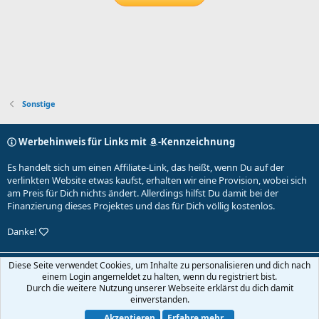
Sonstige
Werbehinweis für Links mit
-Kennzeichnung
Es handelt sich um einen Affiliate-Link, das heißt, wenn Du auf der
verlinkten Website etwas kaufst, erhalten wir eine Provision, wobei sich
am Preis für Dich nichts ändert. Allerdings hilfst Du damit bei der
Finanzierung dieses Projektes und das für Dich völlig kostenlos.
Danke!
Default-Theme
Diese Seite verwendet Cookies, um Inhalte zu personalisieren und dich nach
einem Login angemeldet zu halten, wenn du registriert bist.
Nutzungsbedingungen
Datenschutz
Hilfe und Impressum
Start
Durch die weitere Nutzung unserer Webseite erklärst du dich damit
R
einverstanden.
S
S
Akzeptieren
Erfahre mehr...