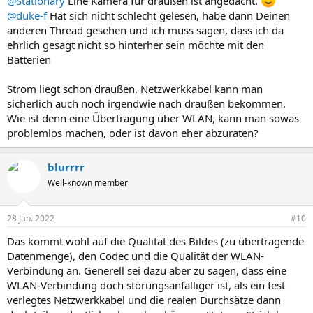
@Stationary
Eine Kamera für draußen ist angedacht.
:
@duke-f
Hat sich nicht schlecht gelesen, habe dann Deinen
anderen Thread gesehen und ich muss sagen, dass ich da
ehrlich gesagt nicht so hinterher sein möchte mit den
Batterien
Strom liegt schon draußen, Netzwerkkabel kann man
sicherlich auch noch irgendwie nach draußen bekommen.
Wie ist denn eine Übertragung über WLAN, kann man sowas
problemlos machen, oder ist davon eher abzuraten?
blurrrr
Well-known member
28 Jan. 2022
#10
Das kommt wohl auf die Qualität des Bildes (zu übertragende
Datenmenge), den Codec und die Qualität der WLAN-
Verbindung an. Generell sei dazu aber zu sagen, dass eine
WLAN-Verbindung doch störungsanfälliger ist, als ein fest
verlegtes Netzwerkkabel und die realen Durchsätze dann