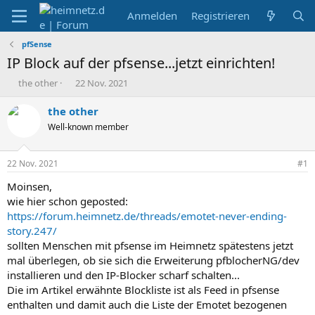
Anmelden
Registrieren
pfSense
IP Block auf der pfsense...jetzt einrichten!
E
E
the other
22 Nov. 2021
r
r
s
s
the other
t
t
Well-known member
e
e
l
l
l
l
22 Nov. 2021
#1
e
t
r
a
Moinsen,
m
wie hier schon geposted:
https://forum.heimnetz.de/threads/emotet-never-ending-
story.247/
sollten Menschen mit pfsense im Heimnetz spätestens jetzt
mal überlegen, ob sie sich die Erweiterung pfblocherNG/dev
installieren und den IP-Blocker scharf schalten...
Die im Artikel erwähnte Blockliste ist als Feed in pfsense
enthalten und damit auch die Liste der Emotet bezogenen