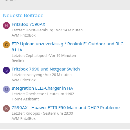
Neueste Beiträge
FritzBox 7590AX
H
Letzter: Horst-Hamburg
Vor 14 Minuten
AVM Fritz!Box
FTP Upload unzuverlässig / Reolink E1Outdoor und RLC-
C
811A
Letzter: Cephalopod
Vor 19 Minuten
Reolink
Fritzbox 7690 und Netgear Switch
S
Letzter: svenyeng
Vor 20 Minuten
AVM Fritz!Box
Integration ELLI-Charger in HA
O
Letzter: Oberhesse
Heute um 11:02
Home Assistant
7590AX - Huawei FTTR F50 Main und DHCP Probleme
K
Letzter: Knoppix
Gestern um 23:00
AVM Fritz!Box