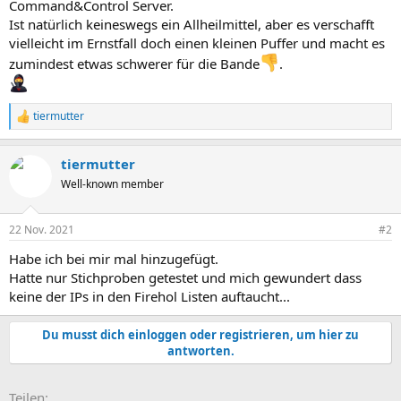
Command&Control Server.
Ist natürlich keineswegs ein Allheilmittel, aber es verschafft
vielleicht im Ernstfall doch einen kleinen Puffer und macht es
zumindest etwas schwerer für die Bande
.
tiermutter
R
e
a
tiermutter
k
t
Well-known member
i
o
n
22 Nov. 2021
#2
e
n
Habe ich bei mir mal hinzugefügt.
:
Hatte nur Stichproben getestet und mich gewundert dass
keine der IPs in den Firehol Listen auftaucht...
Du musst dich einloggen oder registrieren, um hier zu
antworten.
E-Mail
Link
Teilen: