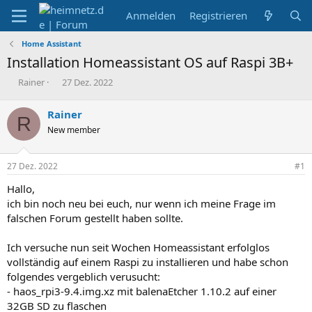
Anmelden
Registrieren
Home Assistant
Installation Homeassistant OS auf Raspi 3B+
E
E
Rainer
27 Dez. 2022
r
r
s
s
Rainer
R
t
t
New member
e
e
l
l
l
l
27 Dez. 2022
#1
e
t
r
a
Hallo,
m
ich bin noch neu bei euch, nur wenn ich meine Frage im
falschen Forum gestellt haben sollte.
Ich versuche nun seit Wochen Homeassistant erfolglos
vollständig auf einem Raspi zu installieren und habe schon
folgendes vergeblich verusucht:
- haos_rpi3-9.4.img.xz mit balenaEtcher 1.10.2 auf einer
32GB SD zu flaschen