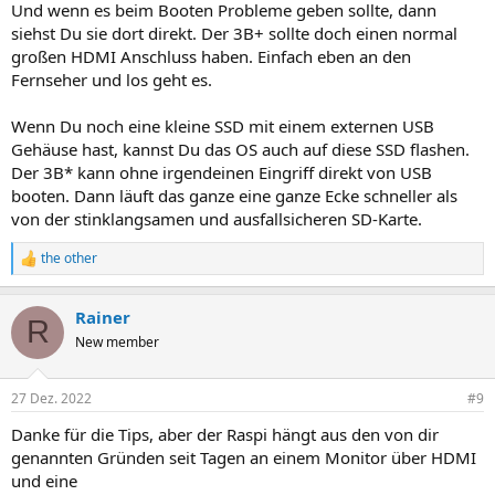
Und wenn es beim Booten Probleme geben sollte, dann
siehst Du sie dort direkt. Der 3B+ sollte doch einen normal
großen HDMI Anschluss haben. Einfach eben an den
Fernseher und los geht es.
Wenn Du noch eine kleine SSD mit einem externen USB
Gehäuse hast, kannst Du das OS auch auf diese SSD flashen.
Der 3B* kann ohne irgendeinen Eingriff direkt von USB
booten. Dann läuft das ganze eine ganze Ecke schneller als
von der stinklangsamen und ausfallsicheren SD-Karte.
the other
R
e
a
Rainer
k
R
t
New member
i
o
n
27 Dez. 2022
#9
e
n
Danke für die Tips, aber der Raspi hängt aus den von dir
:
genannten Gründen seit Tagen an einem Monitor über HDMI
und eine