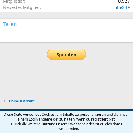
Mitglieder
8.927
Neuestes Mitglied
hhe249
Teilen
E-Mail
Link
Spenden
Home Assistant
Default-Theme
Diese Seite verwendet Cookies, um Inhalte zu personalisieren und dich nach
einem Login angemeldet zu halten, wenn du registriert bist.
Nutzungsbedingungen
Datenschutz
Hilfe und Impressum
Start
Durch die weitere Nutzung unserer Webseite erklärst du dich damit
R
einverstanden.
S