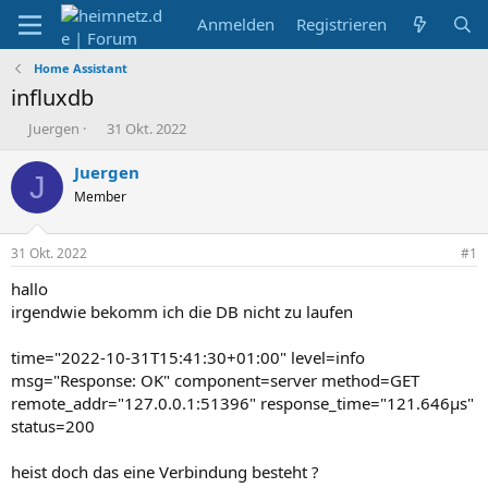
Anmelden
Registrieren
Home Assistant
influxdb
E
E
Juergen
31 Okt. 2022
r
r
s
s
Juergen
J
t
t
Member
e
e
l
l
l
l
31 Okt. 2022
#1
e
t
r
a
hallo
m
irgendwie bekomm ich die DB nicht zu laufen
time="2022-10-31T15:41:30+01:00" level=info
msg="Response: OK" component=server method=GET
remote_addr="127.0.0.1:51396" response_time="121.646µs"
status=200
heist doch das eine Verbindung besteht ?