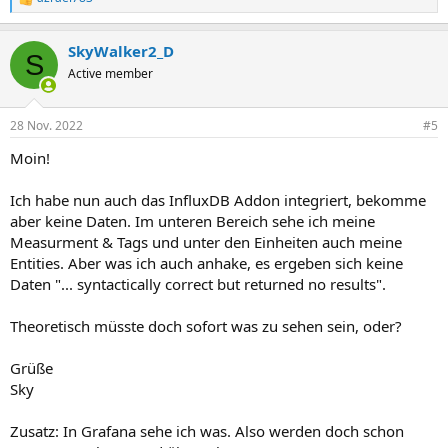
R
e
a
SkyWalker2_D
k
S
t
Active member
i
o
n
28 Nov. 2022
#5
e
n
Moin!
:
Ich habe nun auch das InfluxDB Addon integriert, bekomme
aber keine Daten. Im unteren Bereich sehe ich meine
Measurment & Tags und unter den Einheiten auch meine
Entities. Aber was ich auch anhake, es ergeben sich keine
Daten "... syntactically correct but returned no results".
Theoretisch müsste doch sofort was zu sehen sein, oder?
Grüße
Sky
Zusatz: In Grafana sehe ich was. Also werden doch schon