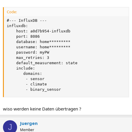
Code:
#--- InfluxDB ---

influxdb:

    host: a0d7b954-influxdb

    port: 8086

    database: home*********

    username: home*********

    password: myPW

    max_retries: 3

    default_measurement: state

    include:

       domains:

        - sensor

        - climate

        - binary_sensor
wiso werden keine Daten übertragen ?
Juergen
J
Member