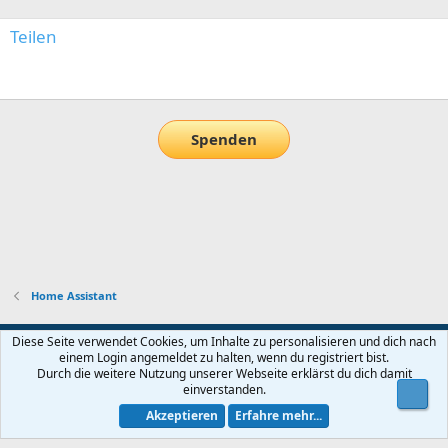
Teilen
E-Mail
Link
Spenden
Home Assistant
Default-Theme
Diese Seite verwendet Cookies, um Inhalte zu personalisieren und dich nach
einem Login angemeldet zu halten, wenn du registriert bist.
Nutzungsbedingungen
Datenschutz
Hilfe und Impressum
Start
Durch die weitere Nutzung unserer Webseite erklärst du dich damit
R
einverstanden.
Obe
S
S
Akzeptieren
Erfahre mehr...
®
Community platform by XenForo
© 2010-2026 XenForo Ltd.