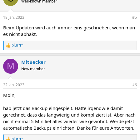
Well-known member
i
o
n
18 Jan. 2023
#5
e
n
Beim Updaten wird auch immer eins geschrieben, wenn man
:
es nicht abhakt.
blurrrr
R
e
a
MitBecker
k
M
t
New member
i
o
n
22 Jan. 2023
#6
e
n
Moin,
:
hab jetzt das Backup eingespielt. Hatte irgendwie damit
gerechnet, dass das langwierig und kompliziert ist. Aber nach
nicht einmal 5 Min lief alles wieder wie gewohnt. Werde jetzt
automatische Backups einrichten. Danke für eure Antworten.
blurrrr