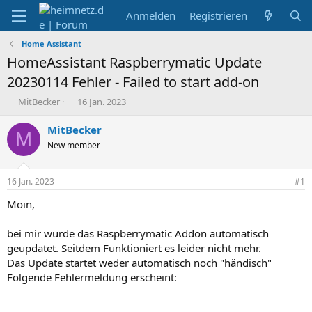
Anmelden
Registrieren
Home Assistant
HomeAssistant Raspberrymatic Update
20230114 Fehler - Failed to start add-on
E
E
MitBecker
16 Jan. 2023
r
r
s
s
MitBecker
M
t
t
New member
e
e
l
l
l
l
16 Jan. 2023
#1
e
t
r
a
Moin,
m
bei mir wurde das Raspberrymatic Addon automatisch
geupdatet. Seitdem Funktioniert es leider nicht mehr.
Das Update startet weder automatisch noch "händisch"
Folgende Fehlermeldung erscheint: