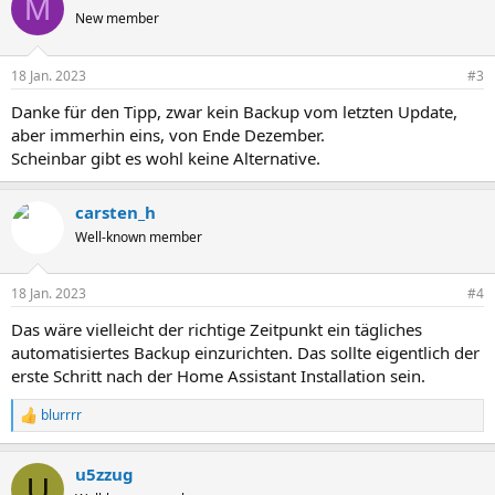
M
New member
18 Jan. 2023
#3
Danke für den Tipp, zwar kein Backup vom letzten Update,
aber immerhin eins, von Ende Dezember.
Scheinbar gibt es wohl keine Alternative.
carsten_h
Well-known member
18 Jan. 2023
#4
Das wäre vielleicht der richtige Zeitpunkt ein tägliches
automatisiertes Backup einzurichten. Das sollte eigentlich der
erste Schritt nach der Home Assistant Installation sein.
blurrrr
R
e
a
u5zzug
k
U
t