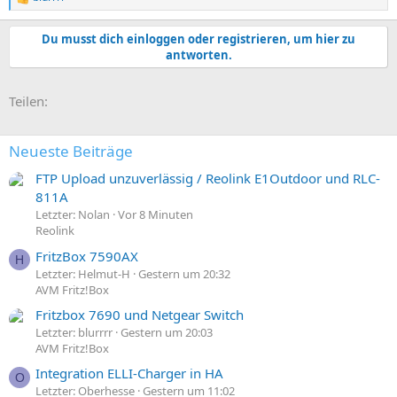
R
e
a
Du musst dich einloggen oder registrieren, um hier zu
k
antworten.
t
i
o
E-Mail
Link
Teilen:
n
e
n
:
Neueste Beiträge
FTP Upload unzuverlässig / Reolink E1Outdoor und RLC-
811A
Letzter: Nolan
Vor 8 Minuten
Reolink
FritzBox 7590AX
H
Letzter: Helmut-H
Gestern um 20:32
AVM Fritz!Box
Fritzbox 7690 und Netgear Switch
Letzter: blurrrr
Gestern um 20:03
AVM Fritz!Box
Integration ELLI-Charger in HA
O
Letzter: Oberhesse
Gestern um 11:02